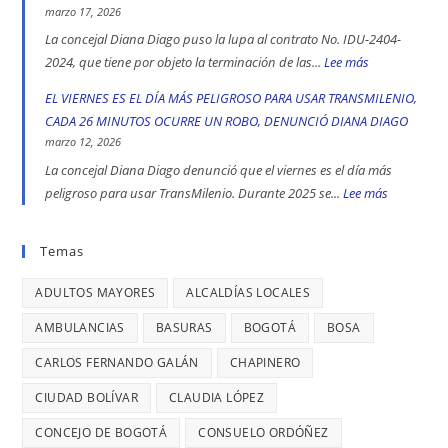
las
Iván
SE
marzo 17, 2026
localidad
Cepeda
REGISTRA
La concejal Diana Diago puso la lupa al contrato No. IDU-2404-
más
apoyó
UN
2024, que tiene por objeto la terminación de las...
Lee más
:
peligrosas
la
CASO
CALLES
EL VIERNES ES EL DÍA MÁS PELIGROSO PARA USAR TRANSMILENIO,
denunció
toma
DE
COMERCIALE
CADA 26 MINUTOS OCURRE UN ROBO, DENUNCIÓ DIANA DIAGO
Diana
indígena
TRATA
EN
marzo 12, 2026
Diago
del
DE
ENGATIVÁ
La concejal Diana Diago denunció que el viernes es el día más
Parque
PERSONAS
Y
peligroso para usar TransMilenio. Durante 2025 se...
Lee más
:
Nacional,
EN
BARRIOS
EL
donde
BOGOTÁ:
UNIDOS
VIERNES
Temas
se
DENUNCIÓ
LLEVAN
ES
reportaron
LA
MÁS
ADULTOS MAYORES
ALCALDÍAS LOCALES
EL
maltratos
CONCEJAL
DE
DÍA
AMBULANCIAS
BASURAS
BOGOTÁ
BOSA
a
DIANA
7
MÁS
mujeres
DIAGO
AÑOS
CARLOS FERNANDO GALÁN
CHAPINERO
PELIGRO
y
SIN
PARA
CIUDAD BOLÍVAR
CLAUDIA LÓPEZ
riesgos
TERMINAR:
USAR
para
CONCEJO DE BOGOTÁ
CONSUELO ORDÓÑEZ
DIANA
TRANSMIL