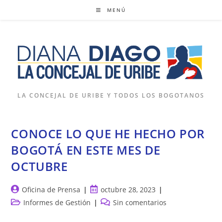
Ir
MENÚ
al
contenido
LA CONCEJAL DE URIBE Y TODOS LOS BOGOTANOS
CONOCE LO QUE HE HECHO POR
BOGOTÁ EN ESTE MES DE
OCTUBRE
Autor
Publicación
Oficina de Prensa
octubre 28, 2023
de
de
Categoría
Comentarios
Informes de Gestión
Sin comentarios
la
la
de
de
entrada:
entrada: