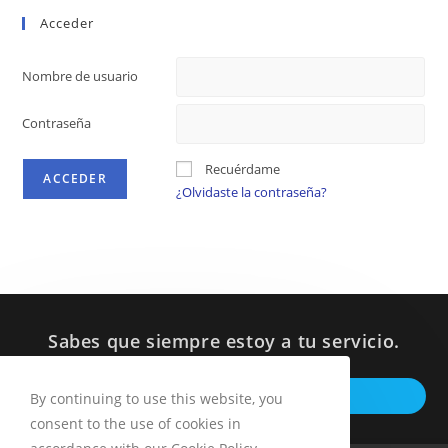
Acceder
Nombre de usuario
Contraseña
Recuérdame
¿Olvidaste la contraseña?
Sabes que siempre estoy a tu servicio.
Op
ESCRIBEME POR WHATSAPP
By continuing to use this website, you
in
consent to the use of cookies in
a