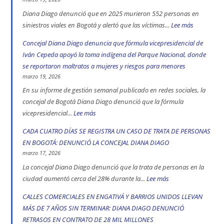
Diana Diago denunció que en 2025 murieron 552 personas en
siniestros viales en Bogotá y alertó que las víctimas...
Lee más
:
552
Concejal Diana Diago denuncia que fórmula vicepresidencial de
muertos
Iván Cepeda apoyó la toma indígena del Parque Nacional, donde
en
se reportaron maltratos a mujeres y riesgos para menores
las
marzo 19, 2026
vías
En su informe de gestión semanal publicado en redes sociales, la
de
concejal de Bogotá Diana Diago denunció que la fórmula
Bogotá
vicepresidencial...
Lee más
:
en
Concejal
CADA CUATRO DÍAS SE REGISTRA UN CASO DE TRATA DE PERSONAS
2025:
Diana
EN BOGOTÁ: DENUNCIÓ LA CONCEJAL DIANA DIAGO
engativá,
Diago
marzo 17, 2026
Ciudad
denuncia
La concejal Diana Diago denunció que la trata de personas en la
Bolívar
que
ciudad aumentó cerca del 28% durante la...
Lee más
:
y
fórmula
CADA
CALLES COMERCIALES EN ENGATIVÁ Y BARRIOS UNIDOS LLEVAN
Kennedy
vicepresidencial
CUATRO
MÁS DE 7 AÑOS SIN TERMINAR: DIANA DIAGO DENUNCIÓ
son
de
DÍAS
RETRASOS EN CONTRATO DE 28 MIL MILLONES