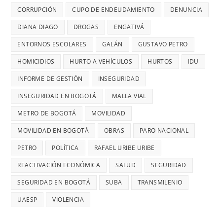
menores
DIAGO
CORRUPCIÓN
CUPO DE ENDEUDAMIENTO
DENUNCIA
CADA
DENUNCIÓ
26
DIANA DIAGO
DROGAS
ENGATIVÁ
RETRASOS
MINUTOS
EN
ENTORNOS ESCOLARES
GALÁN
GUSTAVO PETRO
OCURRE
CONTRATO
UN
HOMICIDIOS
HURTO A VEHÍCULOS
HURTOS
IDU
DE
ROBO,
INFORME DE GESTIÓN
INSEGURIDAD
28
DENUNCI
MIL
INSEGURIDAD EN BOGOTÁ
MALLA VIAL
DIANA
MILLONES
DIAGO
METRO DE BOGOTÁ
MOVILIDAD
MOVILIDAD EN BOGOTÁ
OBRAS
PARO NACIONAL
PETRO
POLÍTICA
RAFAEL URIBE URIBE
REACTIVACIÓN ECONÓMICA
SALUD
SEGURIDAD
SEGURIDAD EN BOGOTÁ
SUBA
TRANSMILENIO
UAESP
VIOLENCIA