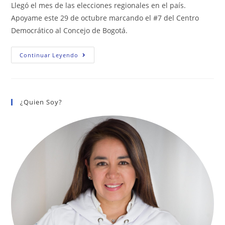
la
la
Llegó el mes de las elecciones regionales en el país.
entrada:
entrada:
Apoyame este 29 de octubre marcando el #7 del Centro
Democrático al Concejo de Bogotá.
CONOCE
Continuar Leyendo
LO
QUE
HE
HECHO
POR
BOGOTÁ
¿Quien Soy?
EN
ESTE
MES
DE
OCTUBRE