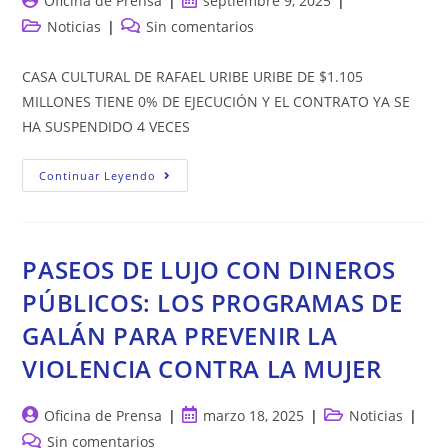
Oficina de Prensa
septiembre 9, 2025
de
de
Categoría
Comentarios
Noticias
Sin comentarios
la
la
de
de
entrada:
entrada:
la
la
CASA CULTURAL DE RAFAEL URIBE URIBE DE $1.105
entrada:
entrada:
MILLONES TIENE 0% DE EJECUCIÓN Y EL CONTRATO YA SE
HA SUSPENDIDO 4 VECES
CASA
Continuar Leyendo
CULTURAL
DE
RAFAEL
URIBE
URIBE
DE
PASEOS DE LUJO CON DINEROS
$1.105
MILLONES
PÚBLICOS: LOS PROGRAMAS DE
TIENE
0%
GALÁN PARA PREVENIR LA
DE
EJECUCIÓN
Y
VIOLENCIA CONTRA LA MUJER
EL
CONTRATO
YA
SE
Autor
Publicación
Categoría
Oficina de Prensa
marzo 18, 2025
Noticias
HA
de
de
de
Comentarios
Sin comentarios
SUSPENDIDO