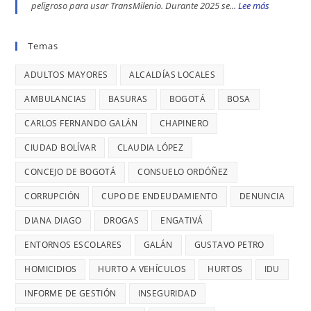
Y
peligroso para usar TransMilenio. Durante 2025 se...
Lee más
:
Nacional,
EN
BARRIOS
EL
donde
BOGOTÁ:
UNIDOS
VIERNES
Temas
se
DENUNCIÓ
LLEVAN
ES
reportaron
LA
MÁS
ADULTOS MAYORES
ALCALDÍAS LOCALES
EL
maltratos
CONCEJAL
DE
DÍA
AMBULANCIAS
BASURAS
BOGOTÁ
BOSA
a
DIANA
7
MÁS
mujeres
DIAGO
AÑOS
CARLOS FERNANDO GALÁN
CHAPINERO
PELIGRO
y
SIN
PARA
CIUDAD BOLÍVAR
CLAUDIA LÓPEZ
riesgos
TERMINAR:
USAR
para
CONCEJO DE BOGOTÁ
CONSUELO ORDÓÑEZ
DIANA
TRANSMIL
menores
DIAGO
CORRUPCIÓN
CUPO DE ENDEUDAMIENTO
DENUNCIA
CADA
DENUNCIÓ
26
DIANA DIAGO
DROGAS
ENGATIVÁ
RETRASOS
MINUTOS
EN
ENTORNOS ESCOLARES
GALÁN
GUSTAVO PETRO
OCURRE
CONTRATO
UN
HOMICIDIOS
HURTO A VEHÍCULOS
HURTOS
IDU
DE
ROBO,
INFORME DE GESTIÓN
INSEGURIDAD
28
DENUNCI