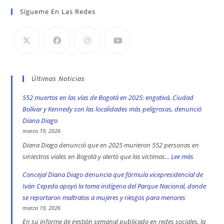
Sígueme En Las Redes
Últimas Noticias
552 muertos en las vías de Bogotá en 2025: engativá, Ciudad
Bolívar y Kennedy son las localidades más peligrosas, denunció
Diana Diago
marzo 19, 2026
Diana Diago denunció que en 2025 murieron 552 personas en
siniestros viales en Bogotá y alertó que las víctimas...
Lee más
:
552
Concejal Diana Diago denuncia que fórmula vicepresidencial de
muertos
Iván Cepeda apoyó la toma indígena del Parque Nacional, donde
en
se reportaron maltratos a mujeres y riesgos para menores
las
marzo 19, 2026
vías
En su informe de gestión semanal publicado en redes sociales, la