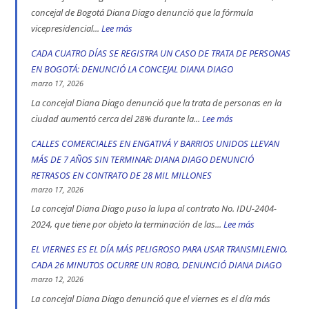
de
concejal de Bogotá Diana Diago denunció que la fórmula
Bogotá
vicepresidencial...
Lee más
:
en
Concejal
CADA CUATRO DÍAS SE REGISTRA UN CASO DE TRATA DE PERSONAS
2025:
Diana
EN BOGOTÁ: DENUNCIÓ LA CONCEJAL DIANA DIAGO
engativá,
Diago
marzo 17, 2026
Ciudad
denuncia
La concejal Diana Diago denunció que la trata de personas en la
Bolívar
que
ciudad aumentó cerca del 28% durante la...
Lee más
:
y
fórmula
CADA
CALLES COMERCIALES EN ENGATIVÁ Y BARRIOS UNIDOS LLEVAN
Kennedy
vicepresidencial
CUATRO
MÁS DE 7 AÑOS SIN TERMINAR: DIANA DIAGO DENUNCIÓ
son
de
DÍAS
RETRASOS EN CONTRATO DE 28 MIL MILLONES
las
Iván
SE
marzo 17, 2026
localidad
Cepeda
REGISTRA
La concejal Diana Diago puso la lupa al contrato No. IDU-2404-
más
apoyó
UN
2024, que tiene por objeto la terminación de las...
Lee más
:
peligrosas
la
CASO
CALLES
EL VIERNES ES EL DÍA MÁS PELIGROSO PARA USAR TRANSMILENIO,
denunció
toma
DE
COMERCIALE
CADA 26 MINUTOS OCURRE UN ROBO, DENUNCIÓ DIANA DIAGO
Diana
indígena
TRATA
EN
marzo 12, 2026
Diago
del
DE
ENGATIVÁ
La concejal Diana Diago denunció que el viernes es el día más
Parque
PERSONAS