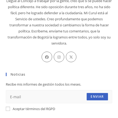
Llegué al Concejo a trabajar por la gente, creo que sí se puede hacer
política diferente. He sido oposición durante tres años, no ha sido
fácil, pero he logrado defender a la ciudadanía. Mi Curul está al
Servicio de ustedes. Creo profundamente que podemos
transformar a nuestra sociedad si cambiamos la forma de hacer
política. Escríbeme, envíame tus comentarios, que la
transformación de Bogotá la logramos entre todos, yo solo soy su
servidora.
Se
Se
Se
abre
abre
abre
en
en
en
Noticias
una
una
una
nueva
nueva
nueva
Recibe mis informes de gestión todos los meses.
pestaña
pestaña
pestaña
ENVIAR
Aceptar términos del RGPD