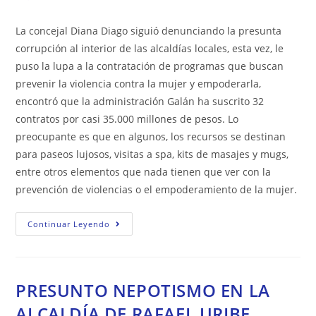
4
la
la
la
de
VECES
entrada:
entrada:
entrada:
la
La concejal Diana Diago siguió denunciando la presunta
entrada:
corrupción al interior de las alcaldías locales, esta vez, le
puso la lupa a la contratación de programas que buscan
prevenir la violencia contra la mujer y empoderarla,
encontró que la administración Galán ha suscrito 32
contratos por casi 35.000 millones de pesos. Lo
preocupante es que en algunos, los recursos se destinan
para paseos lujosos, visitas a spa, kits de masajes y mugs,
entre otros elementos que nada tienen que ver con la
prevención de violencias o el empoderamiento de la mujer.
PASEOS
Continuar Leyendo
DE
LUJO
CON
DINEROS
PÚBLICOS:
LOS
PRESUNTO NEPOTISMO EN LA
PROGRAMAS
DE
ALCALDÍA DE RAFAEL URIBE
GALÁN