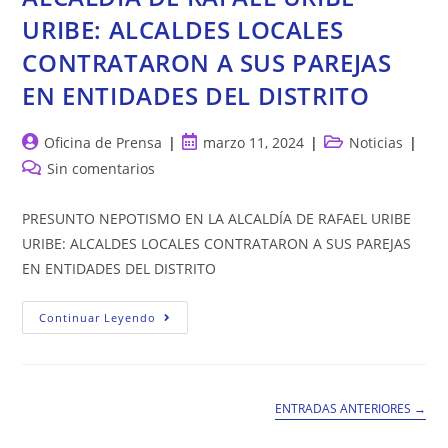
PARA
URIBE: ALCALDES LOCALES
PREVENIR
LA
VIOLENCIA
CONTRATARON A SUS PAREJAS
CONTRA
LA
EN ENTIDADES DEL DISTRITO
MUJER
Autor
Publicación
Categoría
Oficina de Prensa
marzo 11, 2024
Noticias
de
de
de
Comentarios
Sin comentarios
la
la
la
de
entrada:
entrada:
entrada:
la
PRESUNTO NEPOTISMO EN LA ALCALDÍA DE RAFAEL URIBE
entrada:
URIBE: ALCALDES LOCALES CONTRATARON A SUS PAREJAS
EN ENTIDADES DEL DISTRITO
PRESUNTO
Continuar Leyendo
NEPOTISMO
EN
LA
ALCALDÍA
DE
RAFAEL
ENTRADAS ANTERIORES
→
URIBE
URIBE:
ALCALDES