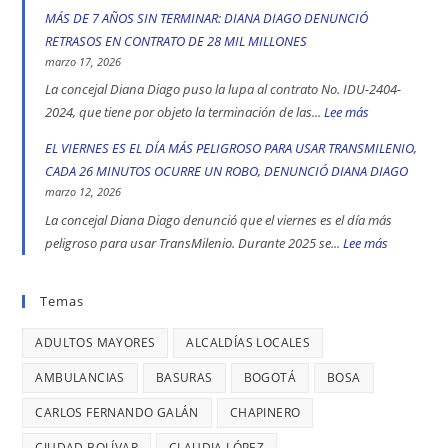
Kennedy
vicepresidencial
CUATRO
MÁS DE 7 AÑOS SIN TERMINAR: DIANA DIAGO DENUNCIÓ
son
de
DÍAS
RETRASOS EN CONTRATO DE 28 MIL MILLONES
las
Iván
SE
marzo 17, 2026
localidad
Cepeda
REGISTRA
La concejal Diana Diago puso la lupa al contrato No. IDU-2404-
más
apoyó
UN
2024, que tiene por objeto la terminación de las...
Lee más
:
peligrosas
la
CASO
CALLES
EL VIERNES ES EL DÍA MÁS PELIGROSO PARA USAR TRANSMILENIO,
denunció
toma
DE
COMERCIALE
CADA 26 MINUTOS OCURRE UN ROBO, DENUNCIÓ DIANA DIAGO
Diana
indígena
TRATA
EN
marzo 12, 2026
Diago
del
DE
ENGATIVÁ
La concejal Diana Diago denunció que el viernes es el día más
Parque
PERSONAS
Y
peligroso para usar TransMilenio. Durante 2025 se...
Lee más
:
Nacional,
EN
BARRIOS
EL
donde
BOGOTÁ:
UNIDOS
VIERNES
Temas
se
DENUNCIÓ
LLEVAN
ES
reportaron
LA
MÁS
ADULTOS MAYORES
ALCALDÍAS LOCALES
EL
maltratos
CONCEJAL
DE
DÍA
AMBULANCIAS
BASURAS
BOGOTÁ
BOSA
a
DIANA
7
MÁS
mujeres
DIAGO
AÑOS
CARLOS FERNANDO GALÁN
CHAPINERO
PELIGRO
y
SIN
PARA
CIUDAD BOLÍVAR
CLAUDIA LÓPEZ