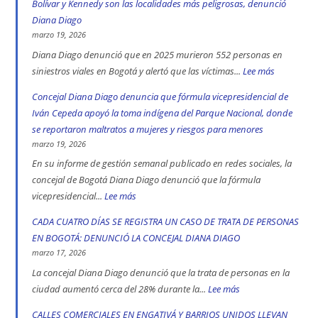
Bolívar y Kennedy son las localidades más peligrosas, denunció
Diana Diago
marzo 19, 2026
Diana Diago denunció que en 2025 murieron 552 personas en
siniestros viales en Bogotá y alertó que las víctimas...
Lee más
:
552
Concejal Diana Diago denuncia que fórmula vicepresidencial de
muertos
Iván Cepeda apoyó la toma indígena del Parque Nacional, donde
en
se reportaron maltratos a mujeres y riesgos para menores
las
marzo 19, 2026
vías
En su informe de gestión semanal publicado en redes sociales, la
de
concejal de Bogotá Diana Diago denunció que la fórmula
Bogotá
vicepresidencial...
Lee más
:
en
Concejal
CADA CUATRO DÍAS SE REGISTRA UN CASO DE TRATA DE PERSONAS
2025:
Diana
EN BOGOTÁ: DENUNCIÓ LA CONCEJAL DIANA DIAGO
engativá,
Diago
marzo 17, 2026
Ciudad
denuncia
La concejal Diana Diago denunció que la trata de personas en la
Bolívar
que
ciudad aumentó cerca del 28% durante la...
Lee más
:
y
fórmula
CADA
CALLES COMERCIALES EN ENGATIVÁ Y BARRIOS UNIDOS LLEVAN