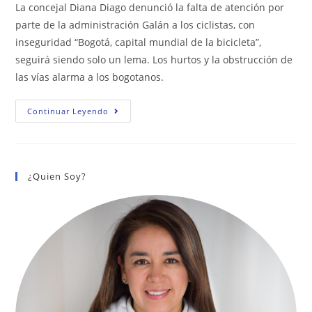
la
La concejal Diana Diago denunció la falta de atención por
entrada:
parte de la administración Galán a los ciclistas, con
inseguridad “Bogotá, capital mundial de la bicicleta”,
seguirá siendo solo un lema. Los hurtos y la obstrucción de
las vías alarma a los bogotanos.
MÁS
Continuar Leyendo
DE
51.000
BICICLETAS
HAN
SIDO
ROBADAS
¿Quien Soy?
EN
BOGOTÁ
DESDE
EL
2019