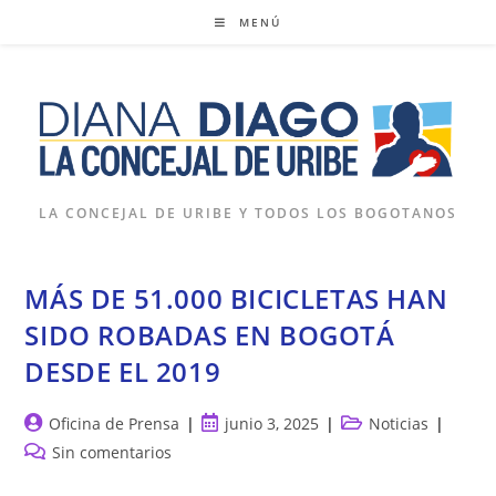
Ir
MENÚ
al
contenido
LA CONCEJAL DE URIBE Y TODOS LOS BOGOTANOS
MÁS DE 51.000 BICICLETAS HAN
SIDO ROBADAS EN BOGOTÁ
DESDE EL 2019
Autor
Publicación
Categoría
Oficina de Prensa
junio 3, 2025
Noticias
de
de
de
Comentarios
Sin comentarios
la
la
la
de
entrada:
entrada:
entrada: