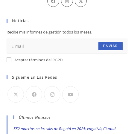
abre
abre
abre
en
en
en
Noticias
una
una
una
nueva
nueva
nueva
Recibe mis informes de gestión todos los meses.
pestaña
pestaña
pestaña
ENVIAR
Aceptar términos del RGPD
Sígueme En Las Redes
Últimas Noticias
552 muertos en las vías de Bogotá en 2025: engativá, Ciudad