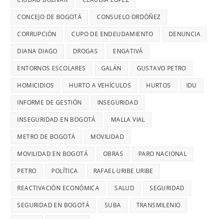
riesgos
TERMINAR:
USAR
para
CONCEJO DE BOGOTÁ
CONSUELO ORDÓÑEZ
DIANA
TRANSMIL
menores
DIAGO
CORRUPCIÓN
CUPO DE ENDEUDAMIENTO
DENUNCIA
CADA
DENUNCIÓ
26
DIANA DIAGO
DROGAS
ENGATIVÁ
RETRASOS
MINUTOS
EN
ENTORNOS ESCOLARES
GALÁN
GUSTAVO PETRO
OCURRE
CONTRATO
UN
HOMICIDIOS
HURTO A VEHÍCULOS
HURTOS
IDU
DE
ROBO,
INFORME DE GESTIÓN
INSEGURIDAD
28
DENUNCI
MIL
INSEGURIDAD EN BOGOTÁ
MALLA VIAL
DIANA
MILLONES
DIAGO
METRO DE BOGOTÁ
MOVILIDAD
MOVILIDAD EN BOGOTÁ
OBRAS
PARO NACIONAL
PETRO
POLÍTICA
RAFAEL URIBE URIBE
REACTIVACIÓN ECONÓMICA
SALUD
SEGURIDAD
SEGURIDAD EN BOGOTÁ
SUBA
TRANSMILENIO