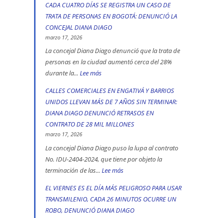
Ciudad
CADA CUATRO DÍAS SE REGISTRA UN CASO DE
Diana
Bolívar
TRATA DE PERSONAS EN BOGOTÁ: DENUNCIÓ LA
Diago
y
CONCEJAL DIANA DIAGO
denuncia
Kennedy
marzo 17, 2026
que
son
La concejal Diana Diago denunció que la trata de
fórmula
personas en la ciudad aumentó cerca del 28%
las
vicepresidencial
durante la...
Lee más
:
localidades
de
CADA
más
CALLES COMERCIALES EN ENGATIVÁ Y BARRIOS
Iván
CUATRO
peligrosas,
UNIDOS LLEVAN MÁS DE 7 AÑOS SIN TERMINAR:
Cepeda
DÍAS
denunció
DIANA DIAGO DENUNCIÓ RETRASOS EN
apoyó
SE
Diana
CONTRATO DE 28 MIL MILLONES
la
REGISTRA
marzo 17, 2026
Diago
toma
UN
La concejal Diana Diago puso la lupa al contrato
indígena
CASO
No. IDU-2404-2024, que tiene por objeto la
del
terminación de las...
Lee más
:
DE
Parque
CALLES
TRATA
EL VIERNES ES EL DÍA MÁS PELIGROSO PARA USAR
Nacional,
COMERCIALES
DE
TRANSMILENIO, CADA 26 MINUTOS OCURRE UN
donde
EN
PERSONAS
ROBO, DENUNCIÓ DIANA DIAGO