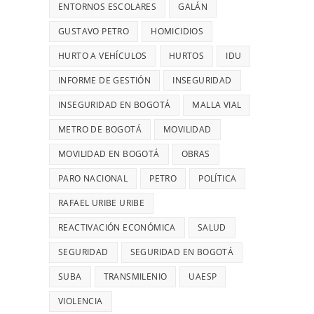
28
UN
ENTORNOS ESCOLARES
GALÁN
MIL
ROBO,
GUSTAVO PETRO
HOMICIDIOS
MILLONES
DENUNCIÓ
HURTO A VEHÍCULOS
HURTOS
DIANA
IDU
DIAGO
INFORME DE GESTIÓN
INSEGURIDAD
INSEGURIDAD EN BOGOTÁ
MALLA VIAL
METRO DE BOGOTÁ
MOVILIDAD
MOVILIDAD EN BOGOTÁ
OBRAS
PARO NACIONAL
PETRO
POLÍTICA
RAFAEL URIBE URIBE
REACTIVACIÓN ECONÓMICA
SALUD
SEGURIDAD
SEGURIDAD EN BOGOTÁ
SUBA
TRANSMILENIO
UAESP
VIOLENCIA