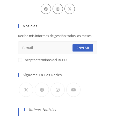
Se
Se
Se
abre
abre
abre
en
en
en
Noticias
una
una
una
nueva
nueva
nueva
Recibe mis informes de gestión todos los meses.
pestaña
pestaña
pestaña
ENVIAR
Aceptar términos del RGPD
Sígueme En Las Redes
Últimas Noticias