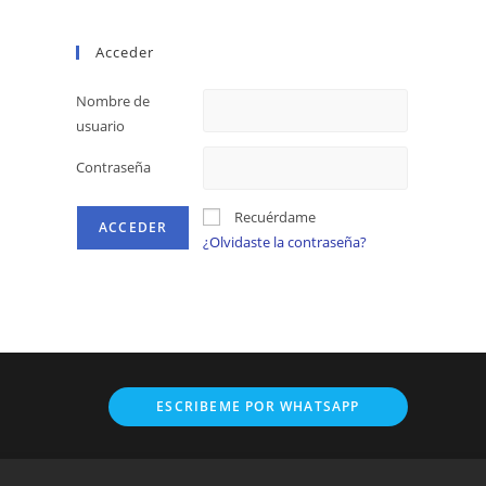
Acceder
Nombre de
usuario
Contraseña
Recuérdame
¿Olvidaste la contraseña?
Opens
ESCRIBEME POR WHATSAPP
in
a
new