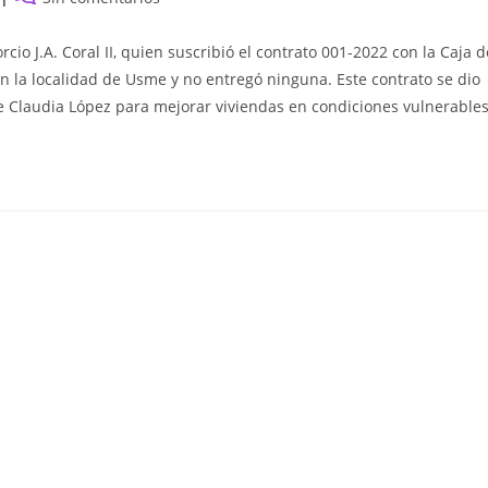
de
la
rcio J.A. Coral II, quien suscribió el contrato 001-2022 con la Caja d
entrada:
n la localidad de Usme y no entregó ninguna. Este contrato se dio
de Claudia López para mejorar viviendas en condiciones vulnerables