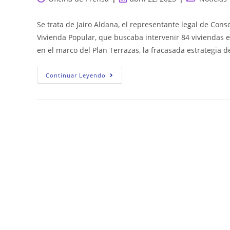
de
de
de
la
la
la
Se trata de Jairo Aldana, el representante legal de Conso
entrada:
entrada:
entrada:
Vivienda Popular, que buscaba intervenir 84 viviendas e
en el marco del Plan Terrazas, la fracasada estrategia 
4500
Continuar Leyendo
MILLONES
DE
PESOS
PARA
MEJORAR
VIVIENDAS
ESTUVIERON
EN
MANOS
DE
UN
CONTRATISTA
CUESTIONADO
POR
PRESUNTO
LAVADO
DE
ACTIVOS
Y
FINANCIACIÓN
DEL