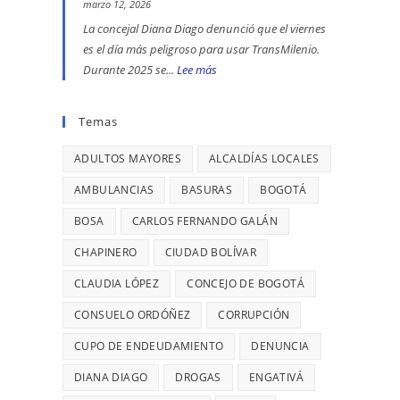
se
ENGATIVÁ
EN
marzo 12, 2026
reportaron
Y
BOGOTÁ:
La concejal Diana Diago denunció que el viernes
maltratos
BARRIOS
DENUNCIÓ
es el día más peligroso para usar TransMilenio.
a
UNIDOS
LA
Durante 2025 se...
Lee más
:
mujeres
LLEVAN
CONCEJAL
EL
y
MÁS
DIANA
VIERNES
Temas
riesgos
DE
DIAGO
ES
para
7
ADULTOS MAYORES
ALCALDÍAS LOCALES
EL
menores
AÑOS
DÍA
AMBULANCIAS
BASURAS
BOGOTÁ
SIN
MÁS
BOSA
CARLOS FERNANDO GALÁN
TERMINAR:
PELIGROSO
DIANA
PARA
CHAPINERO
CIUDAD BOLÍVAR
DIAGO
USAR
CLAUDIA LÓPEZ
CONCEJO DE BOGOTÁ
DENUNCIÓ
TRANSMILENIO,
RETRASOS
CONSUELO ORDÓÑEZ
CADA
CORRUPCIÓN
EN
26
CUPO DE ENDEUDAMIENTO
DENUNCIA
CONTRATO
MINUTOS
DIANA DIAGO
DROGAS
ENGATIVÁ
DE
OCURRE