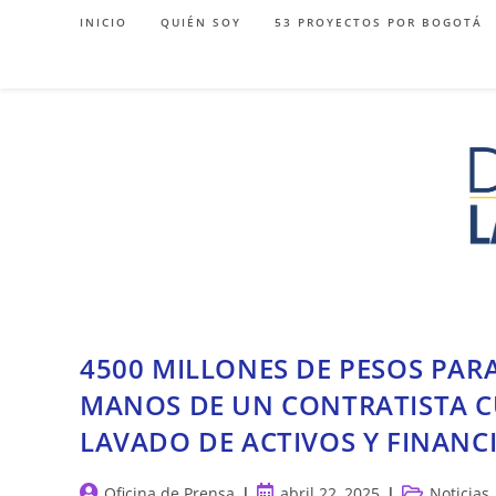
Ir
INICIO
QUIÉN SOY
53 PROYECTOS POR BOGOTÁ
al
contenido
4500 MILLONES DE PESOS PAR
MANOS DE UN CONTRATISTA 
LAVADO DE ACTIVOS Y FINANC
Autor
Publicación
Categoría
Oficina de Prensa
abril 22, 2025
Noticias