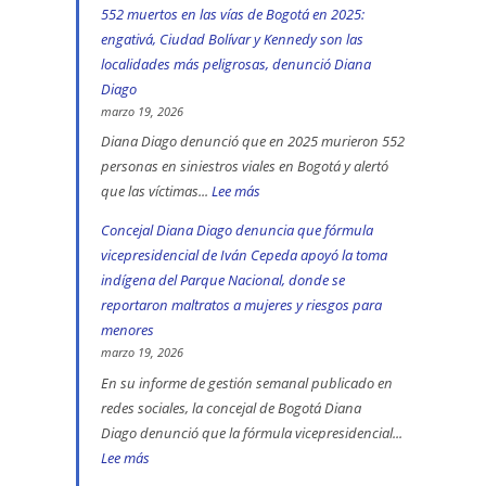
552 muertos en las vías de Bogotá en 2025:
engativá, Ciudad Bolívar y Kennedy son las
localidades más peligrosas, denunció Diana
Diago
marzo 19, 2026
Diana Diago denunció que en 2025 murieron 552
personas en siniestros viales en Bogotá y alertó
que las víctimas...
Lee más
:
552
Concejal Diana Diago denuncia que fórmula
muertos
vicepresidencial de Iván Cepeda apoyó la toma
en
indígena del Parque Nacional, donde se
las
reportaron maltratos a mujeres y riesgos para
vías
menores
de
marzo 19, 2026
Bogotá
En su informe de gestión semanal publicado en
redes sociales, la concejal de Bogotá Diana
en
Diago denunció que la fórmula vicepresidencial...
2025:
Lee más
:
engativá,
Concejal