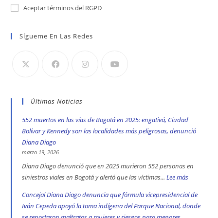
Aceptar términos del RGPD
Sígueme En Las Redes
Últimas Noticias
552 muertos en las vías de Bogotá en 2025: engativá, Ciudad
Bolívar y Kennedy son las localidades más peligrosas, denunció
Diana Diago
marzo 19, 2026
Diana Diago denunció que en 2025 murieron 552 personas en
siniestros viales en Bogotá y alertó que las víctimas...
Lee más
:
552
Concejal Diana Diago denuncia que fórmula vicepresidencial de
muertos
Iván Cepeda apoyó la toma indígena del Parque Nacional, donde
en
se reportaron maltratos a mujeres y riesgos para menores