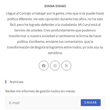
DIANA DIAGO
Llegué al Concejo a trabajar por la gente, creo que sí se puede hacer
política diferente. He sido oposición durante tres años, no ha sido
fácil, pero he logrado defender a la ciudadanía. Mi Curul está al
Servicio de ustedes. Creo profundamente que podemos
transformar a nuestra sociedad si cambiamos la forma de hacer
política. Escríbeme, envíame tus comentarios, que la
transformación de Bogotá la logramos entre todos, yo solo soy su
servidora.
Se
Se
Se
abre
abre
abre
en
en
en
Noticias
una
una
una
nueva
nueva
nueva
Recibe mis informes de gestión todos los meses.
pestaña
pestaña
pestaña
ENVIAR