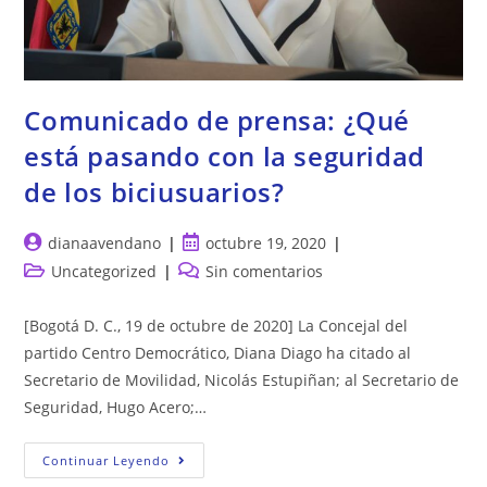
Comunicado de prensa: ¿Qué
está pasando con la seguridad
de los biciusuarios?
Autor
Publicación
dianaavendano
octubre 19, 2020
de
de
Categoría
Comentarios
Uncategorized
Sin comentarios
la
la
de
de
entrada:
entrada:
la
la
[Bogotá D. C., 19 de octubre de 2020] La Concejal del
entrada:
entrada:
partido Centro Democrático, Diana Diago ha citado al
Secretario de Movilidad, Nicolás Estupiñan; al Secretario de
Seguridad, Hugo Acero;…
Comunicado
Continuar Leyendo
De