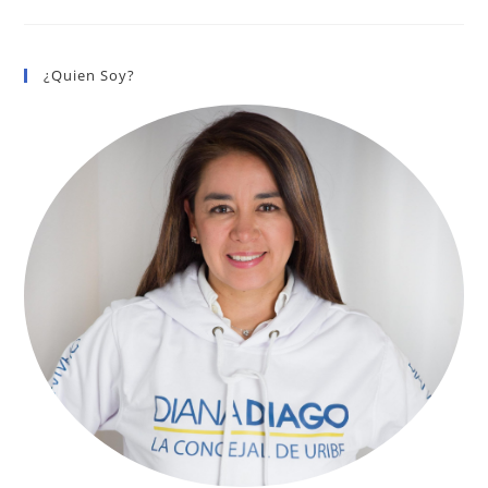
Prensa:
¿Qué
Está
Pasando
Con
¿Quien Soy?
La
Seguridad
De
Los
Biciusuarios?