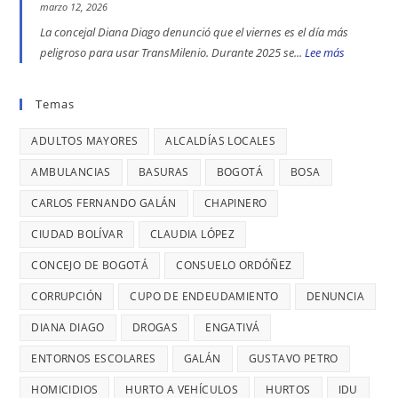
TRATA
EN
marzo 12, 2026
Diago
del
DE
ENGATIVÁ
La concejal Diana Diago denunció que el viernes es el día más
Parque
PERSONAS
Y
peligroso para usar TransMilenio. Durante 2025 se...
Lee más
:
Nacional,
EN
BARRIOS
EL
donde
BOGOTÁ:
UNIDOS
VIERNES
Temas
se
DENUNCIÓ
LLEVAN
ES
reportaron
LA
MÁS
ADULTOS MAYORES
ALCALDÍAS LOCALES
EL
maltratos
CONCEJAL
DE
DÍA
AMBULANCIAS
BASURAS
BOGOTÁ
BOSA
a
DIANA
7
MÁS
mujeres
DIAGO
AÑOS
CARLOS FERNANDO GALÁN
CHAPINERO
PELIGRO
y
SIN
PARA
CIUDAD BOLÍVAR
CLAUDIA LÓPEZ
riesgos
TERMINAR:
USAR
para
CONCEJO DE BOGOTÁ
CONSUELO ORDÓÑEZ
DIANA
TRANSMIL
menores
DIAGO
CORRUPCIÓN
CUPO DE ENDEUDAMIENTO
DENUNCIA
CADA
DENUNCIÓ
26
DIANA DIAGO
DROGAS
ENGATIVÁ
RETRASOS
MINUTOS
EN
ENTORNOS ESCOLARES
GALÁN
GUSTAVO PETRO
OCURRE
CONTRATO
UN
HOMICIDIOS
HURTO A VEHÍCULOS
HURTOS
IDU