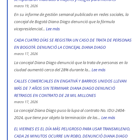
las
marzo 19, 2026
vías
En su informe de gestión semanal publicado en redes sociales, la
de
concejal de Bogotá Diana Diago denunció que la fórmula
Bogotá
vicepresidencial...
Lee más
:
en
Concejal
CADA CUATRO DÍAS SE REGISTRA UN CASO DE TRATA DE PERSONAS
2025:
Diana
EN BOGOTÁ: DENUNCIÓ LA CONCEJAL DIANA DIAGO
engativá,
Diago
marzo 17, 2026
Ciudad
denuncia
La concejal Diana Diago denunció que la trata de personas en la
Bolívar
que
ciudad aumentó cerca del 28% durante la...
Lee más
:
y
fórmula
CADA
CALLES COMERCIALES EN ENGATIVÁ Y BARRIOS UNIDOS LLEVAN
Kennedy
vicepresidencial
CUATRO
MÁS DE 7 AÑOS SIN TERMINAR: DIANA DIAGO DENUNCIÓ
son
de
DÍAS
RETRASOS EN CONTRATO DE 28 MIL MILLONES
las
Iván
SE
marzo 17, 2026
localidad
Cepeda
REGISTRA
La concejal Diana Diago puso la lupa al contrato No. IDU-2404-
más
apoyó
UN
2024, que tiene por objeto la terminación de las...
Lee más
:
peligrosas
la
CASO
CALLES
EL VIERNES ES EL DÍA MÁS PELIGROSO PARA USAR TRANSMILENIO,
denunció
toma
DE
COMERCIALE
CADA 26 MINUTOS OCURRE UN ROBO, DENUNCIÓ DIANA DIAGO
Diana
indígena