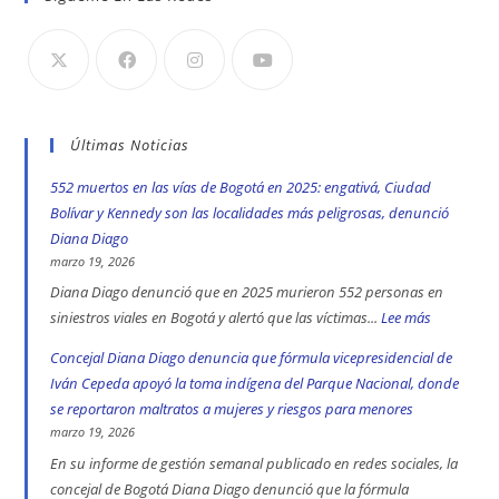
Últimas Noticias
552 muertos en las vías de Bogotá en 2025: engativá, Ciudad
Bolívar y Kennedy son las localidades más peligrosas, denunció
Diana Diago
marzo 19, 2026
Diana Diago denunció que en 2025 murieron 552 personas en
siniestros viales en Bogotá y alertó que las víctimas...
Lee más
:
552
Concejal Diana Diago denuncia que fórmula vicepresidencial de
muertos
Iván Cepeda apoyó la toma indígena del Parque Nacional, donde
en
se reportaron maltratos a mujeres y riesgos para menores
las
marzo 19, 2026
vías
En su informe de gestión semanal publicado en redes sociales, la
de
concejal de Bogotá Diana Diago denunció que la fórmula