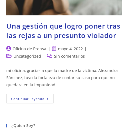
Una gestión que logro poner tras
las rejas a un presunto violador
Autor
Publicación
Oficina de Prensa
mayo 4, 2022
de
de
Categoría
Comentarios
Uncategorized
Sin comentarios
la
la
de
de
entrada:
entrada:
la
la
mi oficina, gracias a que la madre de la víctima, Alexandra
entrada:
entrada:
Sánchez, tuvo la fortaleza de contar su caso para que no
quedara en la impunidad.
Una
Continuar Leyendo
Gestión
Que
Logro
Poner
Tras
Las
¿Quien Soy?
Rejas