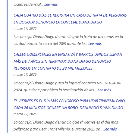
Bogotá
vicepresidencial...
Lee más
:
en
Concejal
CADA CUATRO DÍAS SE REGISTRA UN CASO DE TRATA DE PERSONAS
2025:
Diana
EN BOGOTÁ: DENUNCIÓ LA CONCEJAL DIANA DIAGO
engativá,
Diago
marzo 17, 2026
Ciudad
denuncia
La concejal Diana Diago denunció que la trata de personas en la
Bolívar
que
ciudad aumentó cerca del 28% durante la...
Lee más
:
y
fórmula
CADA
CALLES COMERCIALES EN ENGATIVÁ Y BARRIOS UNIDOS LLEVAN
Kennedy
vicepresidencial
CUATRO
MÁS DE 7 AÑOS SIN TERMINAR: DIANA DIAGO DENUNCIÓ
son
de
DÍAS
RETRASOS EN CONTRATO DE 28 MIL MILLONES
las
Iván
SE
marzo 17, 2026
localidad
Cepeda
REGISTRA
La concejal Diana Diago puso la lupa al contrato No. IDU-2404-
más
apoyó
UN
2024, que tiene por objeto la terminación de las...
Lee más
:
peligrosas
la
CASO
CALLES
EL VIERNES ES EL DÍA MÁS PELIGROSO PARA USAR TRANSMILENIO,
denunció
toma
DE
COMERCIALE
CADA 26 MINUTOS OCURRE UN ROBO, DENUNCIÓ DIANA DIAGO
Diana
indígena
TRATA
EN
marzo 12, 2026
Diago
del
DE
ENGATIVÁ
La concejal Diana Diago denunció que el viernes es el día más
Parque
PERSONAS
Y
peligroso para usar TransMilenio. Durante 2025 se...
Lee más
:
Nacional,
EN