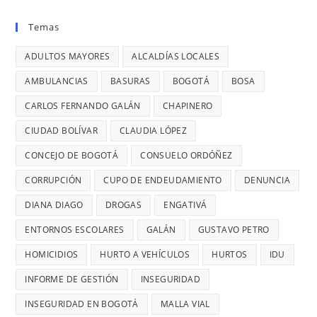
BARRIOS
EL
donde
BOGOTÁ:
UNIDOS
VIERNES
Temas
se
DENUNCIÓ
LLEVAN
ES
reportaron
LA
MÁS
ADULTOS MAYORES
ALCALDÍAS LOCALES
EL
maltratos
CONCEJAL
DE
DÍA
AMBULANCIAS
BASURAS
BOGOTÁ
BOSA
a
DIANA
7
MÁS
mujeres
DIAGO
AÑOS
CARLOS FERNANDO GALÁN
CHAPINERO
PELIGRO
y
SIN
PARA
CIUDAD BOLÍVAR
CLAUDIA LÓPEZ
riesgos
TERMINAR:
USAR
para
CONCEJO DE BOGOTÁ
CONSUELO ORDÓÑEZ
DIANA
TRANSMIL
menores
DIAGO
CORRUPCIÓN
CUPO DE ENDEUDAMIENTO
DENUNCIA
CADA
DENUNCIÓ
26
DIANA DIAGO
DROGAS
ENGATIVÁ
RETRASOS
MINUTOS
EN
ENTORNOS ESCOLARES
GALÁN
GUSTAVO PETRO
OCURRE
CONTRATO
UN
HOMICIDIOS
HURTO A VEHÍCULOS
HURTOS
IDU
DE
ROBO,
INFORME DE GESTIÓN
INSEGURIDAD
28
DENUNCI
MIL
INSEGURIDAD EN BOGOTÁ
MALLA VIAL
DIANA