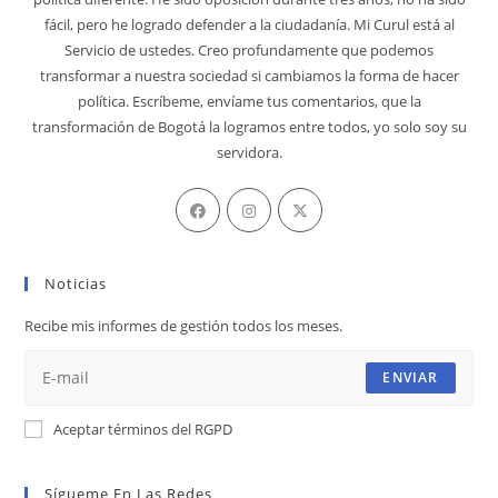
fácil, pero he logrado defender a la ciudadanía. Mi Curul está al
Servicio de ustedes. Creo profundamente que podemos
transformar a nuestra sociedad si cambiamos la forma de hacer
política. Escríbeme, envíame tus comentarios, que la
transformación de Bogotá la logramos entre todos, yo solo soy su
servidora.
Se
Se
Se
abre
abre
abre
en
en
en
Noticias
una
una
una
nueva
nueva
nueva
Recibe mis informes de gestión todos los meses.
pestaña
pestaña
pestaña
ENVIAR
Aceptar términos del RGPD
Sígueme En Las Redes