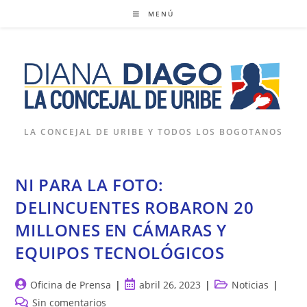
Ir
MENÚ
al
contenido
LA CONCEJAL DE URIBE Y TODOS LOS BOGOTANOS
NI PARA LA FOTO:
DELINCUENTES ROBARON 20
MILLONES EN CÁMARAS Y
EQUIPOS TECNOLÓGICOS
Autor
Publicación
Categoría
Oficina de Prensa
abril 26, 2023
Noticias
de
de
de
Comentarios
Sin comentarios