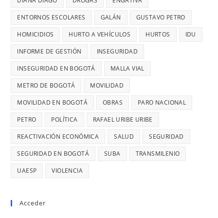
DIANA DIAGO
DROGAS
ENGATIVÁ
RETRASOS
MINUTOS
EN
ENTORNOS ESCOLARES
GALÁN
GUSTAVO PETRO
OCURRE
CONTRATO
UN
HOMICIDIOS
HURTO A VEHÍCULOS
HURTOS
IDU
DE
ROBO,
INFORME DE GESTIÓN
INSEGURIDAD
28
DENUNCI
MIL
INSEGURIDAD EN BOGOTÁ
MALLA VIAL
DIANA
MILLONES
DIAGO
METRO DE BOGOTÁ
MOVILIDAD
MOVILIDAD EN BOGOTÁ
OBRAS
PARO NACIONAL
PETRO
POLÍTICA
RAFAEL URIBE URIBE
REACTIVACIÓN ECONÓMICA
SALUD
SEGURIDAD
SEGURIDAD EN BOGOTÁ
SUBA
TRANSMILENIO
UAESP
VIOLENCIA
Acceder