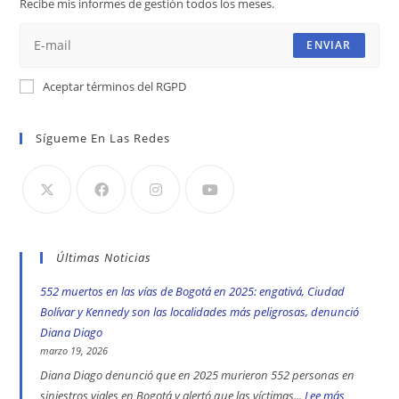
Recibe mis informes de gestión todos los meses.
pestaña
pestaña
pestaña
ENVIAR
Aceptar términos del RGPD
Sígueme En Las Redes
Últimas Noticias
552 muertos en las vías de Bogotá en 2025: engativá, Ciudad
Bolívar y Kennedy son las localidades más peligrosas, denunció
Diana Diago
marzo 19, 2026
Diana Diago denunció que en 2025 murieron 552 personas en
siniestros viales en Bogotá y alertó que las víctimas...
Lee más
: