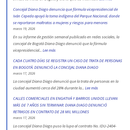
552
Concejal Diana Diago denuncia que fórmula vicepresidencial de
muertos
Iván Cepeda apoyó la toma indígena del Parque Nacional, donde
en
se reportaron maltratos a mujeres y riesgos para menores
las
marzo 19, 2026
vías
En su informe de gestión semanal publicado en redes sociales, la
de
concejal de Bogotá Diana Diago denunció que la fórmula
Bogotá
vicepresidencial...
Lee más
:
en
Concejal
CADA CUATRO DÍAS SE REGISTRA UN CASO DE TRATA DE PERSONAS
2025:
Diana
EN BOGOTÁ: DENUNCIÓ LA CONCEJAL DIANA DIAGO
engativá,
Diago
marzo 17, 2026
Ciudad
denuncia
La concejal Diana Diago denunció que la trata de personas en la
Bolívar
que
ciudad aumentó cerca del 28% durante la...
Lee más
:
y
fórmula
CADA
CALLES COMERCIALES EN ENGATIVÁ Y BARRIOS UNIDOS LLEVAN
Kennedy
vicepresidencial
CUATRO
MÁS DE 7 AÑOS SIN TERMINAR: DIANA DIAGO DENUNCIÓ
son
de
DÍAS
RETRASOS EN CONTRATO DE 28 MIL MILLONES
las
Iván
SE
marzo 17, 2026
localidad
Cepeda
REGISTRA
La concejal Diana Diago puso la lupa al contrato No. IDU-2404-
más