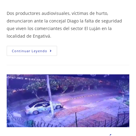
la
la
la
de
entrada:
entrada:
entrada:
la
Dos productores audiovisuales, víctimas de hurto,
entrada:
denunciaron ante la concejal Diago la falta de seguridad
que viven los comerciantes del sector El Luján en la
localidad de Engativá.
NI
Continuar Leyendo
PARA
LA
FOTO:
DELINCUENTES
ROBARON
20
MILLONES
EN
CÁMARAS
Y
EQUIPOS
TECNOLÓGICOS