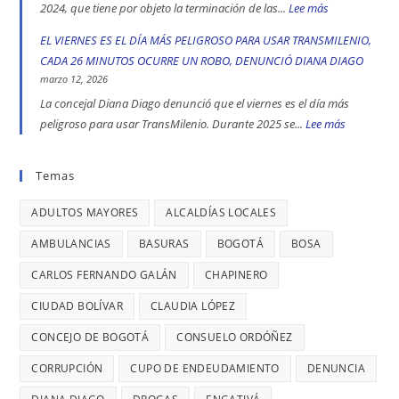
apoyó
UN
2024, que tiene por objeto la terminación de las...
Lee más
:
peligrosas
la
CASO
CALLES
EL VIERNES ES EL DÍA MÁS PELIGROSO PARA USAR TRANSMILENIO,
denunció
toma
DE
COMERCIALE
CADA 26 MINUTOS OCURRE UN ROBO, DENUNCIÓ DIANA DIAGO
Diana
indígena
TRATA
EN
marzo 12, 2026
Diago
del
DE
ENGATIVÁ
La concejal Diana Diago denunció que el viernes es el día más
Parque
PERSONAS
Y
peligroso para usar TransMilenio. Durante 2025 se...
Lee más
:
Nacional,
EN
BARRIOS
EL
donde
BOGOTÁ:
UNIDOS
VIERNES
Temas
se
DENUNCIÓ
LLEVAN
ES
reportaron
LA
MÁS
ADULTOS MAYORES
ALCALDÍAS LOCALES
EL
maltratos
CONCEJAL
DE
DÍA
AMBULANCIAS
BASURAS
BOGOTÁ
BOSA
a
DIANA
7
MÁS
mujeres
DIAGO
AÑOS
CARLOS FERNANDO GALÁN
CHAPINERO
PELIGRO
y
SIN
PARA
CIUDAD BOLÍVAR
CLAUDIA LÓPEZ
riesgos
TERMINAR:
USAR
para
CONCEJO DE BOGOTÁ
CONSUELO ORDÓÑEZ
DIANA
TRANSMIL
menores
DIAGO
CORRUPCIÓN
CUPO DE ENDEUDAMIENTO
DENUNCIA
CADA
DENUNCIÓ
26