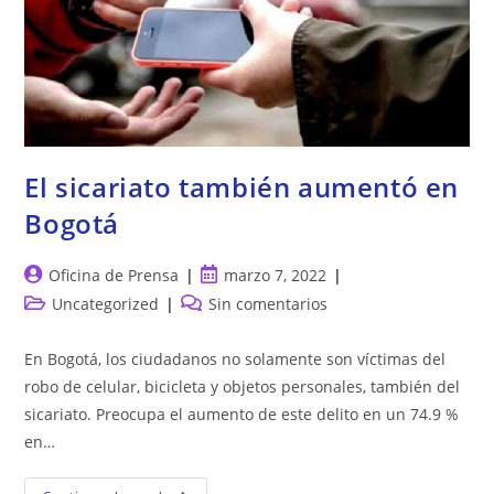
El sicariato también aumentó en
Bogotá
Autor
Publicación
Oficina de Prensa
marzo 7, 2022
de
de
Categoría
Comentarios
Uncategorized
Sin comentarios
la
la
de
de
entrada:
entrada:
la
la
En Bogotá, los ciudadanos no solamente son víctimas del
entrada:
entrada:
robo de celular, bicicleta y objetos personales, también del
sicariato. Preocupa el aumento de este delito en un 74.9 %
en…