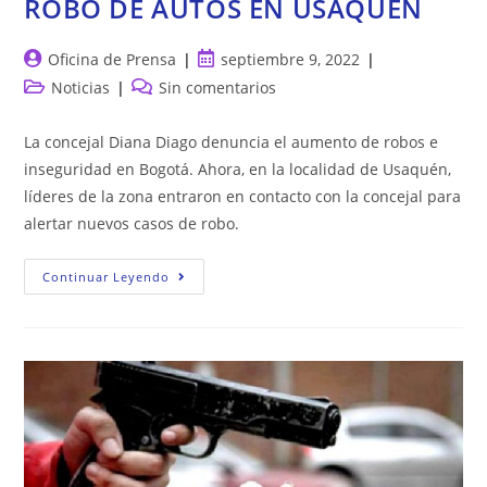
ROBO DE AUTOS EN USAQUÉN
Autor
Publicación
Oficina de Prensa
septiembre 9, 2022
de
de
Categoría
Comentarios
Noticias
Sin comentarios
la
la
de
de
entrada:
entrada:
la
la
La concejal Diana Diago denuncia el aumento de robos e
entrada:
entrada:
inseguridad en Bogotá. Ahora, en la localidad de Usaquén,
líderes de la zona entraron en contacto con la concejal para
alertar nuevos casos de robo.
ROBO
Continuar Leyendo
DE
AUTOS
EN
USAQUÉN