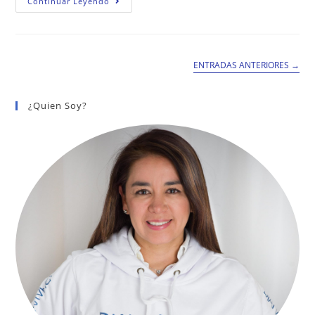
El
Continuar Leyendo
Sicariato
También
Aumentó
En
Bogotá
ENTRADAS ANTERIORES
→
¿Quien Soy?