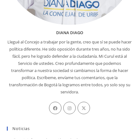
DIANA DIAGO
Llegué al Concejo a trabajar por la gente, creo que sí se puede hacer
política diferente. He sido oposición durante tres años, no ha sido
fácil, pero he logrado defender a la ciudadanía. Mi Curul está al
Servicio de ustedes. Creo profundamente que podemos
transformar a nuestra sociedad si cambiamos la forma de hacer
política. Escríbeme, envíame tus comentarios, que la
transformación de Bogotá la logramos entre todos, yo solo soy su
servidora.
Se
Se
Se
abre
abre
abre
en
en
en
Noticias
una
una
una
nueva
nueva
nueva