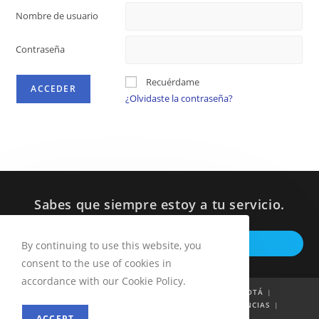
Nombre de usuario
Contraseña
Recuérdame
¿Olvidaste la contraseña?
Sabes que siempre estoy a tu servicio.
Op
ESCRIBEME POR WHATSAPP
By continuing to use this website, you
in
consent to the use of cookies in
a
accordance with our Cookie Policy.
ne
INICIO
QUIÉN SOY
53 PROYECTOS POR BOGOTÁ
INFORMES A LA CIUDADANÍA
NOTICIAS
DENUNCIAS
ta
ACCEPT
PETICIONES
CONTACTO