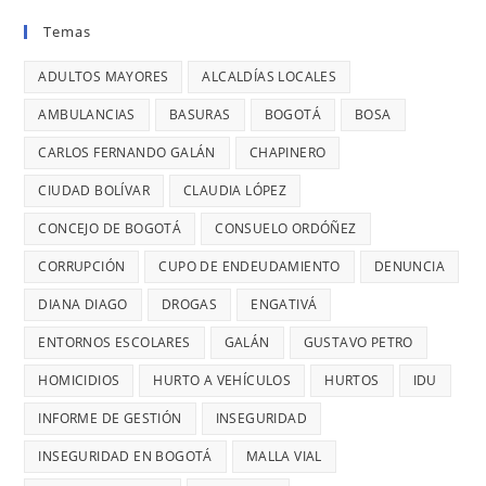
donde
BOGOTÁ:
UNIDOS
VIERNES
Temas
se
DENUNCIÓ
LLEVAN
ES
reportaron
LA
MÁS
ADULTOS MAYORES
ALCALDÍAS LOCALES
EL
maltratos
CONCEJAL
DE
DÍA
AMBULANCIAS
BASURAS
BOGOTÁ
BOSA
a
DIANA
7
MÁS
mujeres
DIAGO
AÑOS
CARLOS FERNANDO GALÁN
CHAPINERO
PELIGRO
y
SIN
PARA
CIUDAD BOLÍVAR
CLAUDIA LÓPEZ
riesgos
TERMINAR:
USAR
para
CONCEJO DE BOGOTÁ
CONSUELO ORDÓÑEZ
DIANA
TRANSMIL
menores
DIAGO
CORRUPCIÓN
CUPO DE ENDEUDAMIENTO
DENUNCIA
CADA
DENUNCIÓ
26
DIANA DIAGO
DROGAS
ENGATIVÁ
RETRASOS
MINUTOS
EN
ENTORNOS ESCOLARES
GALÁN
GUSTAVO PETRO
OCURRE
CONTRATO
UN
HOMICIDIOS
HURTO A VEHÍCULOS
HURTOS
IDU
DE
ROBO,
INFORME DE GESTIÓN
INSEGURIDAD
28
DENUNCI
MIL
INSEGURIDAD EN BOGOTÁ
MALLA VIAL
DIANA
MILLONES
DIAGO