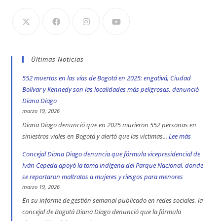
Últimas Noticias
552 muertos en las vías de Bogotá en 2025: engativá, Ciudad
Bolívar y Kennedy son las localidades más peligrosas, denunció
Diana Diago
marzo 19, 2026
Diana Diago denunció que en 2025 murieron 552 personas en
siniestros viales en Bogotá y alertó que las víctimas...
Lee más
:
552
Concejal Diana Diago denuncia que fórmula vicepresidencial de
muertos
Iván Cepeda apoyó la toma indígena del Parque Nacional, donde
en
se reportaron maltratos a mujeres y riesgos para menores
las
marzo 19, 2026
vías
En su informe de gestión semanal publicado en redes sociales, la
de
concejal de Bogotá Diana Diago denunció que la fórmula