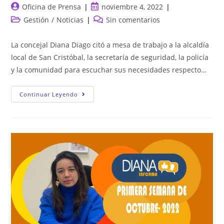
Autor
Publicación
Oficina de Prensa
noviembre 4, 2022
de
de
Categoría
Comentarios
Gestión
/
Noticias
Sin comentarios
la
la
de
de
entrada:
entrada:
la
la
La concejal Diana Diago citó a mesa de trabajo a la alcaldía
entrada:
entrada:
local de San Cristóbal, la secretaría de seguridad, la policía
y la comunidad para escuchar sus necesidades respecto…
CON
Continuar Leyendo
ARMAS
BLANCAS
AMENAZAN
A
RESIDENTES
DEL
BARRIO
SOSIEGO,
EN
LA
LOCALIDAD
DE
SAN
CRISTÓBAL