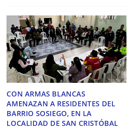
DIAGO
GESTIONA
SOLUCIONES
PARA
NECESIDADES
DE
CIUDADANOS
EN
LA
LOCALIDAD
DE
CIUDAD
BOLÍVAR
CON ARMAS BLANCAS
AMENAZAN A RESIDENTES DEL
BARRIO SOSIEGO, EN LA
LOCALIDAD DE SAN CRISTÓBAL