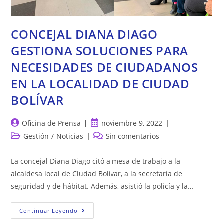
CONCEJAL DIANA DIAGO
GESTIONA SOLUCIONES PARA
NECESIDADES DE CIUDADANOS
EN LA LOCALIDAD DE CIUDAD
BOLÍVAR
Autor
Publicación
Oficina de Prensa
noviembre 9, 2022
de
de
Categoría
Comentarios
Gestión
/
Noticias
Sin comentarios
la
la
de
de
entrada:
entrada:
la
la
La concejal Diana Diago citó a mesa de trabajo a la
entrada:
entrada:
alcaldesa local de Ciudad Bolívar, a la secretaría de
seguridad y de hábitat. Además, asistió la policía y la…
CONCEJAL
Continuar Leyendo
DIANA