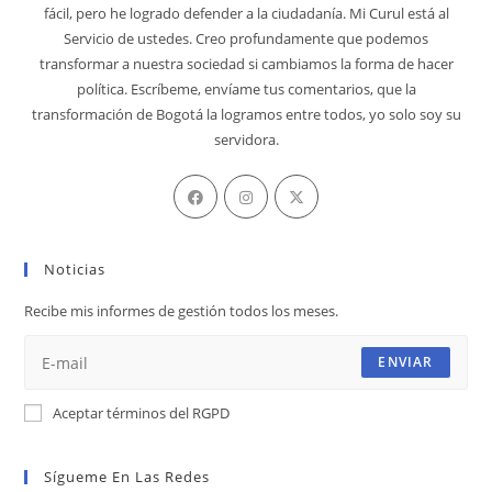
fácil, pero he logrado defender a la ciudadanía. Mi Curul está al
Servicio de ustedes. Creo profundamente que podemos
transformar a nuestra sociedad si cambiamos la forma de hacer
política. Escríbeme, envíame tus comentarios, que la
transformación de Bogotá la logramos entre todos, yo solo soy su
servidora.
Se
Se
Se
abre
abre
abre
en
en
en
Noticias
una
una
una
nueva
nueva
nueva
Recibe mis informes de gestión todos los meses.
pestaña
pestaña
pestaña
ENVIAR
Aceptar términos del RGPD
Sígueme En Las Redes