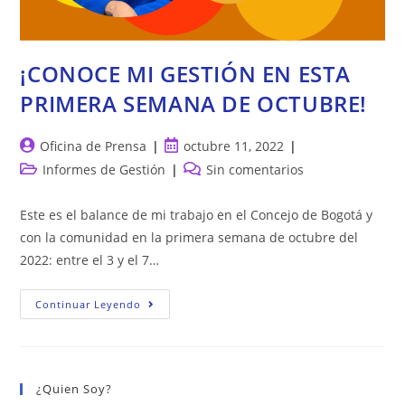
¡CONOCE MI GESTIÓN EN ESTA
PRIMERA SEMANA DE OCTUBRE!
Autor
Publicación
Oficina de Prensa
octubre 11, 2022
de
de
Categoría
Comentarios
Informes de Gestión
Sin comentarios
la
la
de
de
entrada:
entrada:
la
la
Este es el balance de mi trabajo en el Concejo de Bogotá y
entrada:
entrada:
con la comunidad en la primera semana de octubre del
2022: entre el 3 y el 7…
¡CONOCE
Continuar Leyendo
MI
GESTIÓN
EN
ESTA
PRIMERA
SEMANA
¿Quien Soy?
DE