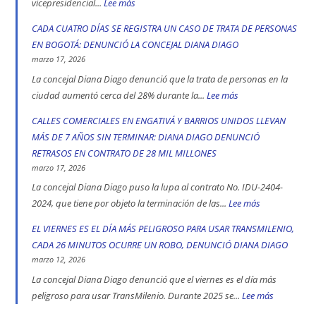
Bogotá
vicepresidencial...
Lee más
:
en
Concejal
CADA CUATRO DÍAS SE REGISTRA UN CASO DE TRATA DE PERSONAS
2025:
Diana
EN BOGOTÁ: DENUNCIÓ LA CONCEJAL DIANA DIAGO
engativá,
Diago
marzo 17, 2026
Ciudad
denuncia
La concejal Diana Diago denunció que la trata de personas en la
Bolívar
que
ciudad aumentó cerca del 28% durante la...
Lee más
:
y
fórmula
CADA
CALLES COMERCIALES EN ENGATIVÁ Y BARRIOS UNIDOS LLEVAN
Kennedy
vicepresidencial
CUATRO
MÁS DE 7 AÑOS SIN TERMINAR: DIANA DIAGO DENUNCIÓ
son
de
DÍAS
RETRASOS EN CONTRATO DE 28 MIL MILLONES
las
Iván
SE
marzo 17, 2026
localidad
Cepeda
REGISTRA
La concejal Diana Diago puso la lupa al contrato No. IDU-2404-
más
apoyó
UN
2024, que tiene por objeto la terminación de las...
Lee más
:
peligrosas
la
CASO
CALLES
EL VIERNES ES EL DÍA MÁS PELIGROSO PARA USAR TRANSMILENIO,
denunció
toma
DE
COMERCIALE
CADA 26 MINUTOS OCURRE UN ROBO, DENUNCIÓ DIANA DIAGO
Diana
indígena
TRATA
EN
marzo 12, 2026
Diago
del
DE
ENGATIVÁ
La concejal Diana Diago denunció que el viernes es el día más
Parque
PERSONAS
Y
peligroso para usar TransMilenio. Durante 2025 se...
Lee más
:
Nacional,
EN
BARRIOS
EL