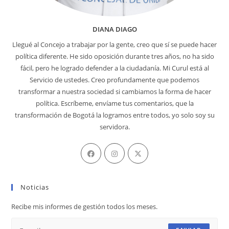
DIANA DIAGO
Llegué al Concejo a trabajar por la gente, creo que sí se puede hacer
política diferente. He sido oposición durante tres años, no ha sido
fácil, pero he logrado defender a la ciudadanía. Mi Curul está al
Servicio de ustedes. Creo profundamente que podemos
transformar a nuestra sociedad si cambiamos la forma de hacer
política. Escríbeme, envíame tus comentarios, que la
transformación de Bogotá la logramos entre todos, yo solo soy su
servidora.
Se
Se
Se
abre
abre
abre
en
en
en
Noticias
una
una
una
nueva
nueva
nueva
Recibe mis informes de gestión todos los meses.
pestaña
pestaña
pestaña