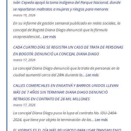
Iván Cepeda apoyó la toma indígena del Parque Nacional, donde
en
se reportaron maltratos a mujeres y riesgos para menores
las
marzo 19, 2026
vías
En su informe de gestión semanal publicado en redes sociales, la
de
concejal de Bogotá Diana Diago denunció que la fórmula
Bogotá
vicepresidencial...
Lee más
:
en
Concejal
CADA CUATRO DÍAS SE REGISTRA UN CASO DE TRATA DE PERSONAS
2025:
Diana
EN BOGOTÁ: DENUNCIÓ LA CONCEJAL DIANA DIAGO
engativá,
Diago
marzo 17, 2026
Ciudad
denuncia
La concejal Diana Diago denunció que la trata de personas en la
Bolívar
que
ciudad aumentó cerca del 28% durante la...
Lee más
:
y
fórmula
CADA
CALLES COMERCIALES EN ENGATIVÁ Y BARRIOS UNIDOS LLEVAN
Kennedy
vicepresidencial
CUATRO
MÁS DE 7 AÑOS SIN TERMINAR: DIANA DIAGO DENUNCIÓ
son
de
DÍAS
RETRASOS EN CONTRATO DE 28 MIL MILLONES
las
Iván
SE
marzo 17, 2026
localidad
Cepeda
REGISTRA
La concejal Diana Diago puso la lupa al contrato No. IDU-2404-
más
apoyó
UN
2024, que tiene por objeto la terminación de las...
Lee más
:
peligrosas
la
CASO
CALLES
EL VIERNES ES EL DÍA MÁS PELIGROSO PARA USAR TRANSMILENIO,