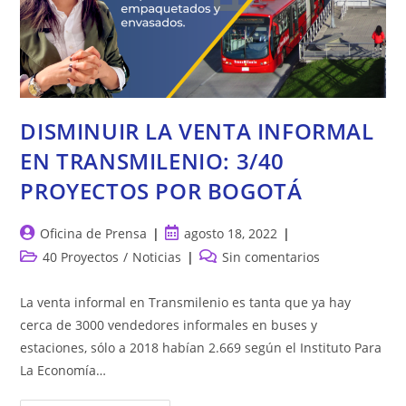
DISMINUIR LA VENTA INFORMAL
EN TRANSMILENIO: 3/40
PROYECTOS POR BOGOTÁ
Autor
Publicación
Oficina de Prensa
agosto 18, 2022
de
de
Categoría
Comentarios
40 Proyectos
/
Noticias
Sin comentarios
la
la
de
de
entrada:
entrada:
la
la
La venta informal en Transmilenio es tanta que ya hay
entrada:
entrada:
cerca de 3000 vendedores informales en buses y
estaciones, sólo a 2018 habían 2.669 según el Instituto Para
La Economía…