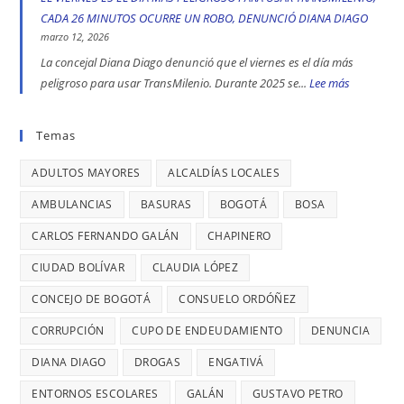
denunció
toma
DE
COMERCIALE
CADA 26 MINUTOS OCURRE UN ROBO, DENUNCIÓ DIANA DIAGO
Diana
indígena
TRATA
EN
marzo 12, 2026
Diago
del
DE
ENGATIVÁ
La concejal Diana Diago denunció que el viernes es el día más
Parque
PERSONAS
Y
peligroso para usar TransMilenio. Durante 2025 se...
Lee más
:
Nacional,
EN
BARRIOS
EL
donde
BOGOTÁ:
UNIDOS
VIERNES
Temas
se
DENUNCIÓ
LLEVAN
ES
reportaron
LA
MÁS
ADULTOS MAYORES
ALCALDÍAS LOCALES
EL
maltratos
CONCEJAL
DE
DÍA
AMBULANCIAS
BASURAS
BOGOTÁ
BOSA
a
DIANA
7
MÁS
mujeres
DIAGO
AÑOS
CARLOS FERNANDO GALÁN
CHAPINERO
PELIGRO
y
SIN
PARA
CIUDAD BOLÍVAR
CLAUDIA LÓPEZ
riesgos
TERMINAR:
USAR
para
CONCEJO DE BOGOTÁ
CONSUELO ORDÓÑEZ
DIANA
TRANSMIL
menores
DIAGO
CORRUPCIÓN
CUPO DE ENDEUDAMIENTO
DENUNCIA
CADA
DENUNCIÓ
26
DIANA DIAGO
DROGAS
ENGATIVÁ
RETRASOS
MINUTOS
EN
ENTORNOS ESCOLARES
GALÁN
GUSTAVO PETRO
OCURRE