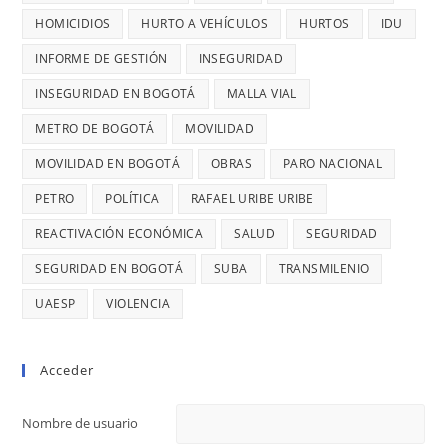
CONTRATO
UN
HOMICIDIOS
HURTO A VEHÍCULOS
HURTOS
IDU
DE
ROBO,
INFORME DE GESTIÓN
INSEGURIDAD
28
DENUNCI
MIL
INSEGURIDAD EN BOGOTÁ
MALLA VIAL
DIANA
MILLONES
DIAGO
METRO DE BOGOTÁ
MOVILIDAD
MOVILIDAD EN BOGOTÁ
OBRAS
PARO NACIONAL
PETRO
POLÍTICA
RAFAEL URIBE URIBE
REACTIVACIÓN ECONÓMICA
SALUD
SEGURIDAD
SEGURIDAD EN BOGOTÁ
SUBA
TRANSMILENIO
UAESP
VIOLENCIA
Acceder
Nombre de usuario