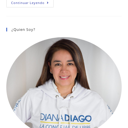
DISMINUIR
Continuar Leyendo
LA
VENTA
INFORMAL
EN
TRANSMILENIO:
3/40
¿Quien Soy?
PROYECTOS
POR
BOGOTÁ