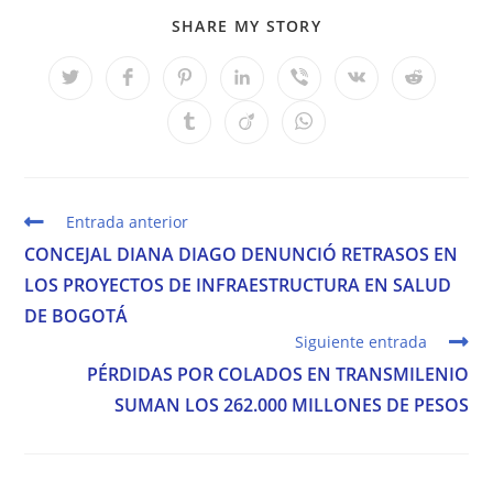
COMPARTIR
SHARE MY STORY
ESTE
CONTENIDO
Se
Se
Se
Se
Se
Se
Se
abre
abre
abre
abre
abre
abre
abre
en
en
en
en
en
en
en
Se
Se
Se
una
una
una
una
una
una
una
abre
abre
abre
nueva
nueva
nueva
nueva
nueva
nueva
nueva
en
en
en
ventana
ventana
ventana
ventana
ventana
ventana
ventana
una
una
una
nueva
nueva
nueva
ventana
ventana
ventana
Leer
Entrada anterior
más
CONCEJAL DIANA DIAGO DENUNCIÓ RETRASOS EN
artículos
LOS PROYECTOS DE INFRAESTRUCTURA EN SALUD
DE BOGOTÁ
Siguiente entrada
PÉRDIDAS POR COLADOS EN TRANSMILENIO
SUMAN LOS 262.000 MILLONES DE PESOS