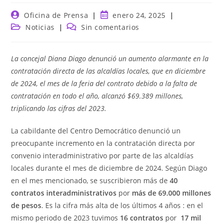
Autor
Publicación
Oficina de Prensa
enero 24, 2025
de
de
Categoría
Comentarios
Noticias
Sin comentarios
la
la
de
de
entrada:
entrada:
la
la
entrada:
entrada:
La concejal Diana Diago denunció un aumento alarmante en la
contratación directa de las alcaldías locales, que en diciembre
de 2024, el mes de la feria del contrato debido a la falta de
contratación en todo el año, alcanzó $69.389 millones,
triplicando las cifras del 2023.
La cabildante del Centro Democrático denunció un
preocupante incremento en la contratación directa por
convenio interadministrativo por parte de las alcaldías
locales durante el mes de diciembre de 2024. Según Diago
en el mes mencionado, se suscribieron más de
40
contratos interadministrativos
por
más de 69.000 millones
de pesos
. Es la cifra más alta de los últimos 4 años : en el
mismo periodo de 2023 tuvimos
16 contratos
por
17 mil