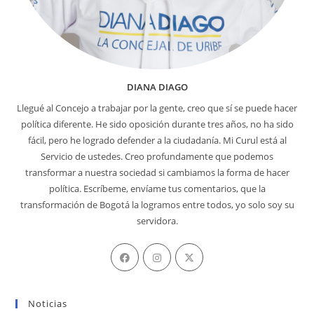
DIANA DIAGO
Llegué al Concejo a trabajar por la gente, creo que sí se puede hacer
política diferente. He sido oposición durante tres años, no ha sido
fácil, pero he logrado defender a la ciudadanía. Mi Curul está al
Servicio de ustedes. Creo profundamente que podemos
transformar a nuestra sociedad si cambiamos la forma de hacer
política. Escríbeme, envíame tus comentarios, que la
transformación de Bogotá la logramos entre todos, yo solo soy su
servidora.
Se
Se
Se
abre
abre
abre
en
en
en
Noticias
una
una
una