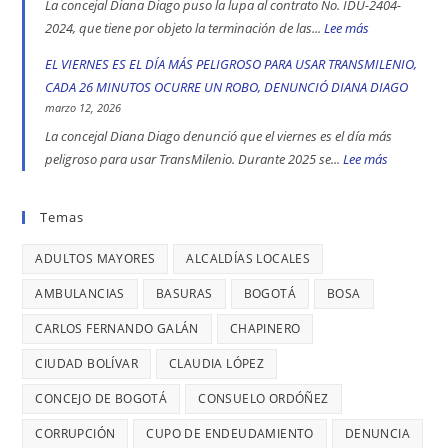
REGISTRA
La concejal Diana Diago puso la lupa al contrato No. IDU-2404-
más
apoyó
UN
2024, que tiene por objeto la terminación de las...
Lee más
:
peligrosas
la
CASO
CALLES
EL VIERNES ES EL DÍA MÁS PELIGROSO PARA USAR TRANSMILENIO,
denunció
toma
DE
COMERCIALE
CADA 26 MINUTOS OCURRE UN ROBO, DENUNCIÓ DIANA DIAGO
Diana
indígena
TRATA
EN
marzo 12, 2026
Diago
del
DE
ENGATIVÁ
La concejal Diana Diago denunció que el viernes es el día más
Parque
PERSONAS
Y
peligroso para usar TransMilenio. Durante 2025 se...
Lee más
:
Nacional,
EN
BARRIOS
EL
donde
BOGOTÁ:
UNIDOS
VIERNES
Temas
se
DENUNCIÓ
LLEVAN
ES
reportaron
LA
MÁS
ADULTOS MAYORES
ALCALDÍAS LOCALES
EL
maltratos
CONCEJAL
DE
DÍA
AMBULANCIAS
BASURAS
BOGOTÁ
BOSA
a
DIANA
7
MÁS
mujeres
DIAGO
AÑOS
CARLOS FERNANDO GALÁN
CHAPINERO
PELIGRO
y
SIN
PARA
CIUDAD BOLÍVAR
CLAUDIA LÓPEZ
riesgos
TERMINAR:
USAR
para
CONCEJO DE BOGOTÁ
CONSUELO ORDÓÑEZ
DIANA
TRANSMIL
menores
DIAGO
CORRUPCIÓN
CUPO DE ENDEUDAMIENTO
DENUNCIA
CADA