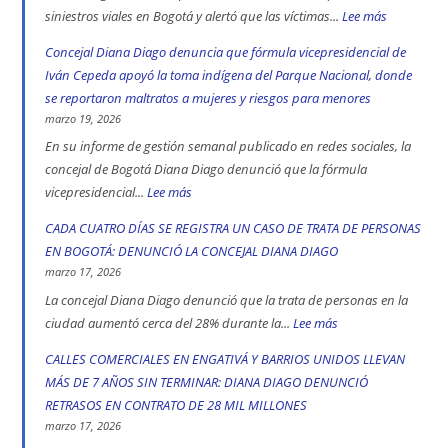
siniestros viales en Bogotá y alertó que las víctimas...
Lee más
:
552
Concejal Diana Diago denuncia que fórmula vicepresidencial de
muertos
Iván Cepeda apoyó la toma indígena del Parque Nacional, donde
en
se reportaron maltratos a mujeres y riesgos para menores
las
marzo 19, 2026
vías
En su informe de gestión semanal publicado en redes sociales, la
de
concejal de Bogotá Diana Diago denunció que la fórmula
Bogotá
vicepresidencial...
Lee más
:
en
Concejal
CADA CUATRO DÍAS SE REGISTRA UN CASO DE TRATA DE PERSONAS
2025:
Diana
EN BOGOTÁ: DENUNCIÓ LA CONCEJAL DIANA DIAGO
engativá,
Diago
marzo 17, 2026
Ciudad
denuncia
La concejal Diana Diago denunció que la trata de personas en la
Bolívar
que
ciudad aumentó cerca del 28% durante la...
Lee más
:
y
fórmula
CADA
CALLES COMERCIALES EN ENGATIVÁ Y BARRIOS UNIDOS LLEVAN
Kennedy
vicepresidencial
CUATRO
MÁS DE 7 AÑOS SIN TERMINAR: DIANA DIAGO DENUNCIÓ
son
de
DÍAS
RETRASOS EN CONTRATO DE 28 MIL MILLONES
las
Iván
SE
marzo 17, 2026
localidad
Cepeda