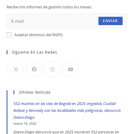
nueva
nueva
nueva
Recibe mis informes de gestión todos los meses.
pestaña
pestaña
pestaña
ENVIAR
Aceptar términos del RGPD
Sígueme En Las Redes
Últimas Noticias
552 muertos en las vías de Bogotá en 2025: engativá, Ciudad
Bolívar y Kennedy son las localidades más peligrosas, denunció
Diana Diago
marzo 19, 2026
Diana Diago denunció que en 2025 murieron 552 personas en