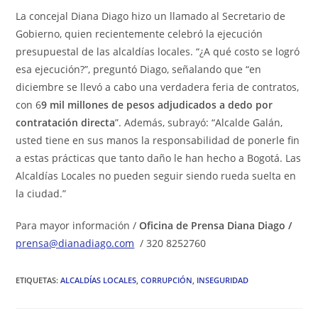
La concejal Diana Diago hizo un llamado al Secretario de
Gobierno, quien recientemente celebró la ejecución
presupuestal de las alcaldías locales. “¿A qué costo se logró
esa ejecución?”, preguntó Diago, señalando que “en
diciembre se llevó a cabo una verdadera feria de contratos,
con 6
9 mil millones de pesos adjudicados a dedo por
contratación directa
”. Además, subrayó: “Alcalde Galán,
usted tiene en sus manos la responsabilidad de ponerle fin
a estas prácticas que tanto daño le han hecho a Bogotá. Las
Alcaldías Locales no pueden seguir siendo rueda suelta en
la ciudad.”
Para mayor información /
Oficina de Prensa Diana Diago /
prensa@dianadiago.com
/ 320 8252760
ETIQUETAS
:
ALCALDÍAS LOCALES
,
CORRUPCIÓN
,
INSEGURIDAD