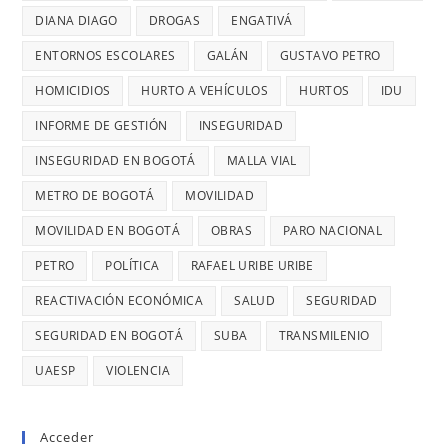
DENUNCIÓ
26
DIANA DIAGO
DROGAS
ENGATIVÁ
RETRASOS
MINUTOS
EN
ENTORNOS ESCOLARES
GALÁN
GUSTAVO PETRO
OCURRE
CONTRATO
UN
HOMICIDIOS
HURTO A VEHÍCULOS
HURTOS
IDU
DE
ROBO,
INFORME DE GESTIÓN
INSEGURIDAD
28
DENUNCI
MIL
INSEGURIDAD EN BOGOTÁ
MALLA VIAL
DIANA
MILLONES
DIAGO
METRO DE BOGOTÁ
MOVILIDAD
MOVILIDAD EN BOGOTÁ
OBRAS
PARO NACIONAL
PETRO
POLÍTICA
RAFAEL URIBE URIBE
REACTIVACIÓN ECONÓMICA
SALUD
SEGURIDAD
SEGURIDAD EN BOGOTÁ
SUBA
TRANSMILENIO
UAESP
VIOLENCIA
Acceder