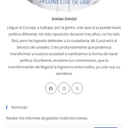
DIANA DIAGO
Llegué al Concejo a trabajar por la gente, creo que sí se puede hacer
política diferente. He sido oposición durante tres años, no ha sido
fácil, pero he logrado defender a la ciudadanía. Mi Curul está al
Servicio de ustedes. Creo profundamente que podemos
transformar a nuestra sociedad si cambiamos la forma de hacer
política. Escríbeme, envíame tus comentarios, que la
transformación de Bogotá la logramos entre todos, yo solo soy su
servidora.
Se
Se
Se
abre
abre
abre
en
en
en
Noticias
una
una
una
nueva
nueva
nueva
Recibe mis informes de gestión todos los meses.
pestaña
pestaña
pestaña