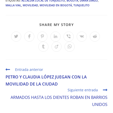
ETIQUETAS
:
ALCALDÍA LOCAL DE TUNJUELITO
,
BOGOTÁ
,
DIANA DIAGO
,
MALLA VIAL
,
MOVILIDAD
,
MOVILIDAD EN BOGOTÁ
,
TUNJUELITO
COMPARTIR
SHARE MY STORY
ESTE
CONTENIDO
Se
Se
Se
Se
Se
Se
Se
abre
abre
abre
abre
abre
abre
abre
en
en
en
en
en
en
en
Se
Se
Se
una
una
una
una
una
una
una
abre
abre
abre
nueva
nueva
nueva
nueva
nueva
nueva
nueva
en
en
en
ventana
ventana
ventana
ventana
ventana
ventana
ventana
una
una
una
nueva
nueva
nueva
ventana
ventana
ventana
Leer
Entrada anterior
más
PETRO Y CLAUDIA LÓPEZ JUEGAN CON LA
artículos
MOVILIDAD DE LA CIUDAD
Siguiente entrada
ARMADOS HASTA LOS DIENTES ROBAN EN BARRIOS
UNIDOS