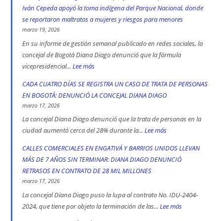
muertos
Iván Cepeda apoyó la toma indígena del Parque Nacional, donde
en
se reportaron maltratos a mujeres y riesgos para menores
las
marzo 19, 2026
vías
En su informe de gestión semanal publicado en redes sociales, la
de
concejal de Bogotá Diana Diago denunció que la fórmula
Bogotá
vicepresidencial...
Lee más
:
en
Concejal
CADA CUATRO DÍAS SE REGISTRA UN CASO DE TRATA DE PERSONAS
2025:
Diana
EN BOGOTÁ: DENUNCIÓ LA CONCEJAL DIANA DIAGO
engativá,
Diago
marzo 17, 2026
Ciudad
denuncia
La concejal Diana Diago denunció que la trata de personas en la
Bolívar
que
ciudad aumentó cerca del 28% durante la...
Lee más
:
y
fórmula
CADA
CALLES COMERCIALES EN ENGATIVÁ Y BARRIOS UNIDOS LLEVAN
Kennedy
vicepresidencial
CUATRO
MÁS DE 7 AÑOS SIN TERMINAR: DIANA DIAGO DENUNCIÓ
son
de
DÍAS
RETRASOS EN CONTRATO DE 28 MIL MILLONES
las
Iván
SE
marzo 17, 2026
localidad
Cepeda
REGISTRA
La concejal Diana Diago puso la lupa al contrato No. IDU-2404-
más
apoyó
UN
2024, que tiene por objeto la terminación de las...
Lee más
:
peligrosas
la
CASO
CALLES