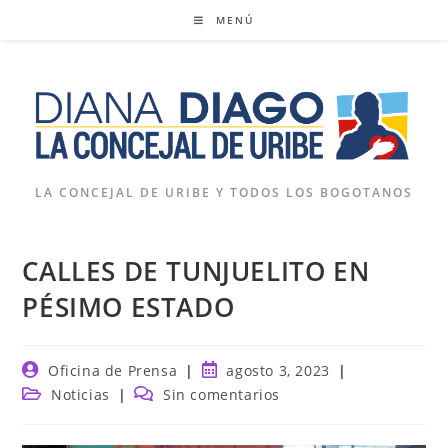
Ir
MENÚ
al
contenido
LA CONCEJAL DE URIBE Y TODOS LOS BOGOTANOS
CALLES DE TUNJUELITO EN
PÉSIMO ESTADO
Autor
Publicación
Oficina de Prensa
agosto 3, 2023
de
de
Categoría
Comentarios
Noticias
Sin comentarios
la
la
de
de
entrada:
entrada:
la
la