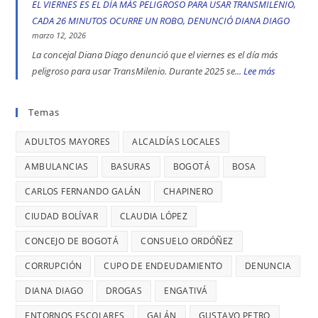
EL VIERNES ES EL DÍA MÁS PELIGROSO PARA USAR TRANSMILENIO,
denunció
toma
DE
COMERCIALE
CADA 26 MINUTOS OCURRE UN ROBO, DENUNCIÓ DIANA DIAGO
Diana
indígena
TRATA
EN
marzo 12, 2026
Diago
del
DE
ENGATIVÁ
La concejal Diana Diago denunció que el viernes es el día más
Parque
PERSONAS
Y
peligroso para usar TransMilenio. Durante 2025 se...
Lee más
:
Nacional,
EN
BARRIOS
EL
donde
BOGOTÁ:
UNIDOS
VIERNES
Temas
se
DENUNCIÓ
LLEVAN
ES
reportaron
LA
MÁS
ADULTOS MAYORES
ALCALDÍAS LOCALES
EL
maltratos
CONCEJAL
DE
DÍA
AMBULANCIAS
BASURAS
BOGOTÁ
BOSA
a
DIANA
7
MÁS
mujeres
DIAGO
AÑOS
CARLOS FERNANDO GALÁN
CHAPINERO
PELIGRO
y
SIN
PARA
CIUDAD BOLÍVAR
CLAUDIA LÓPEZ
riesgos
TERMINAR:
USAR
para
CONCEJO DE BOGOTÁ
CONSUELO ORDÓÑEZ
DIANA
TRANSMIL
menores
DIAGO
CORRUPCIÓN
CUPO DE ENDEUDAMIENTO
DENUNCIA
CADA
DENUNCIÓ
26
DIANA DIAGO
DROGAS
ENGATIVÁ
RETRASOS
MINUTOS
EN
ENTORNOS ESCOLARES
GALÁN
GUSTAVO PETRO