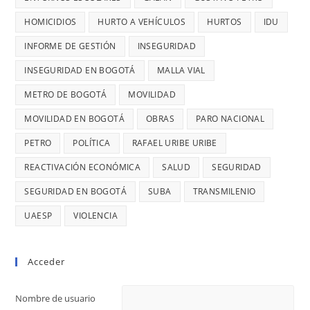
OCURRE
CONTRATO
UN
HOMICIDIOS
HURTO A VEHÍCULOS
HURTOS
IDU
DE
ROBO,
INFORME DE GESTIÓN
INSEGURIDAD
28
DENUNCI
MIL
INSEGURIDAD EN BOGOTÁ
MALLA VIAL
DIANA
MILLONES
DIAGO
METRO DE BOGOTÁ
MOVILIDAD
MOVILIDAD EN BOGOTÁ
OBRAS
PARO NACIONAL
PETRO
POLÍTICA
RAFAEL URIBE URIBE
REACTIVACIÓN ECONÓMICA
SALUD
SEGURIDAD
SEGURIDAD EN BOGOTÁ
SUBA
TRANSMILENIO
UAESP
VIOLENCIA
Acceder
Nombre de usuario