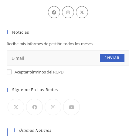
Se
Se
Se
abre
abre
abre
en
en
en
Noticias
una
una
una
nueva
nueva
nueva
Recibe mis informes de gestión todos los meses.
pestaña
pestaña
pestaña
ENVIAR
Aceptar términos del RGPD
Sígueme En Las Redes
Últimas Noticias