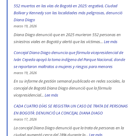
552 muertos en las vías de Bogotá en 2025: engativá, Ciudad
Bolívar y Kennedy son las localidades más peligrosas, denunció
Diana Diago
marzo 19, 2026
Diana Diago denunció que en 2025 murieron 552 personas en
siniestros viales en Bogotá y alertó que las víctimas...
Lee más
:
552
Concejal Diana Diago denuncia que fórmula vicepresidencial de
muertos
Iván Cepeda apoyó la toma indígena del Parque Nacional, donde
en
se reportaron maltratos a mujeres y riesgos para menores
las
marzo 19, 2026
vías
En su informe de gestión semanal publicado en redes sociales, la
de
concejal de Bogotá Diana Diago denunció que la fórmula
Bogotá
vicepresidencial...
Lee más
:
en
Concejal
CADA CUATRO DÍAS SE REGISTRA UN CASO DE TRATA DE PERSONAS
2025:
Diana
EN BOGOTÁ: DENUNCIÓ LA CONCEJAL DIANA DIAGO
engativá,
Diago
marzo 17, 2026
Ciudad
denuncia
La concejal Diana Diago denunció que la trata de personas en la
Bolívar
que
ciudad aumentó cerca del 28% durante la...
Lee más
: