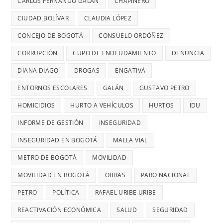
AÑOS
CARLOS FERNANDO GALÁN
CHAPINERO
PELIGRO
y
SIN
PARA
CIUDAD BOLÍVAR
CLAUDIA LÓPEZ
riesgos
TERMINAR:
USAR
para
CONCEJO DE BOGOTÁ
CONSUELO ORDÓÑEZ
DIANA
TRANSMIL
menores
DIAGO
CORRUPCIÓN
CUPO DE ENDEUDAMIENTO
DENUNCIA
CADA
DENUNCIÓ
26
DIANA DIAGO
DROGAS
ENGATIVÁ
RETRASOS
MINUTOS
EN
ENTORNOS ESCOLARES
GALÁN
GUSTAVO PETRO
OCURRE
CONTRATO
UN
HOMICIDIOS
HURTO A VEHÍCULOS
HURTOS
IDU
DE
ROBO,
INFORME DE GESTIÓN
INSEGURIDAD
28
DENUNCI
MIL
INSEGURIDAD EN BOGOTÁ
MALLA VIAL
DIANA
MILLONES
DIAGO
METRO DE BOGOTÁ
MOVILIDAD
MOVILIDAD EN BOGOTÁ
OBRAS
PARO NACIONAL
PETRO
POLÍTICA
RAFAEL URIBE URIBE
REACTIVACIÓN ECONÓMICA
SALUD
SEGURIDAD