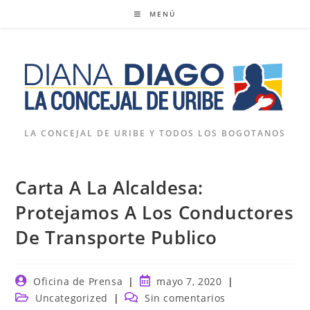
Ir
MENÚ
al
contenido
LA CONCEJAL DE URIBE Y TODOS LOS BOGOTANOS
Carta A La Alcaldesa:
Protejamos A Los Conductores
De Transporte Publico
Autor
Publicación
Oficina de Prensa
mayo 7, 2020
de
de
Categoría
Comentarios
Uncategorized
Sin comentarios
la
la