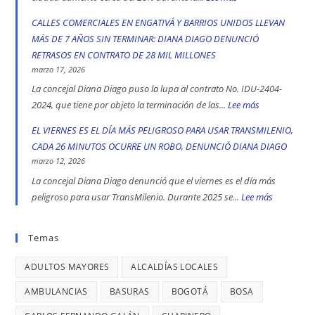
y
fórmula
CADA
CALLES COMERCIALES EN ENGATIVÁ Y BARRIOS UNIDOS LLEVAN
Kennedy
vicepresidencial
CUATRO
MÁS DE 7 AÑOS SIN TERMINAR: DIANA DIAGO DENUNCIÓ
son
de
DÍAS
RETRASOS EN CONTRATO DE 28 MIL MILLONES
las
Iván
SE
marzo 17, 2026
localidad
Cepeda
REGISTRA
La concejal Diana Diago puso la lupa al contrato No. IDU-2404-
más
apoyó
UN
2024, que tiene por objeto la terminación de las...
Lee más
:
peligrosas
la
CASO
CALLES
EL VIERNES ES EL DÍA MÁS PELIGROSO PARA USAR TRANSMILENIO,
denunció
toma
DE
COMERCIALE
CADA 26 MINUTOS OCURRE UN ROBO, DENUNCIÓ DIANA DIAGO
Diana
indígena
TRATA
EN
marzo 12, 2026
Diago
del
DE
ENGATIVÁ
La concejal Diana Diago denunció que el viernes es el día más
Parque
PERSONAS
Y
peligroso para usar TransMilenio. Durante 2025 se...
Lee más
:
Nacional,
EN
BARRIOS
EL
donde
BOGOTÁ:
UNIDOS
VIERNES
Temas
se
DENUNCIÓ
LLEVAN
ES
reportaron
LA
MÁS
ADULTOS MAYORES
ALCALDÍAS LOCALES
EL
maltratos
CONCEJAL
DE
DÍA
AMBULANCIAS
BASURAS
BOGOTÁ
BOSA
a
DIANA
7
MÁS
mujeres
DIAGO