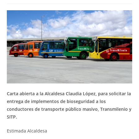
de
de
entrada:
entrada:
la
la
entrada:
entrada:
Carta abierta a la Alcaldesa Claudia López, para solicitar la
entrega de implementos de bioseguridad a los
conductores de transporte público masivo, Transmilenio y
SITP.
Estimada Alcaldesa