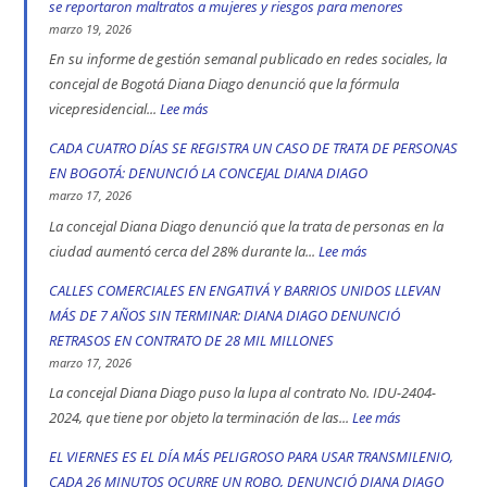
se reportaron maltratos a mujeres y riesgos para menores
las
marzo 19, 2026
vías
En su informe de gestión semanal publicado en redes sociales, la
de
concejal de Bogotá Diana Diago denunció que la fórmula
Bogotá
vicepresidencial...
Lee más
:
en
Concejal
CADA CUATRO DÍAS SE REGISTRA UN CASO DE TRATA DE PERSONAS
2025:
Diana
EN BOGOTÁ: DENUNCIÓ LA CONCEJAL DIANA DIAGO
engativá,
Diago
marzo 17, 2026
Ciudad
denuncia
La concejal Diana Diago denunció que la trata de personas en la
Bolívar
que
ciudad aumentó cerca del 28% durante la...
Lee más
:
y
fórmula
CADA
CALLES COMERCIALES EN ENGATIVÁ Y BARRIOS UNIDOS LLEVAN
Kennedy
vicepresidencial
CUATRO
MÁS DE 7 AÑOS SIN TERMINAR: DIANA DIAGO DENUNCIÓ
son
de
DÍAS
RETRASOS EN CONTRATO DE 28 MIL MILLONES
las
Iván
SE
marzo 17, 2026
localidad
Cepeda
REGISTRA
La concejal Diana Diago puso la lupa al contrato No. IDU-2404-
más
apoyó
UN
2024, que tiene por objeto la terminación de las...
Lee más
:
peligrosas
la
CASO
CALLES
EL VIERNES ES EL DÍA MÁS PELIGROSO PARA USAR TRANSMILENIO,
denunció
toma
DE
COMERCIALE
CADA 26 MINUTOS OCURRE UN ROBO, DENUNCIÓ DIANA DIAGO