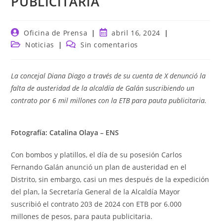
PUBLICITARIA
Autor
Publicación
Oficina de Prensa
abril 16, 2024
de
de
Categoría
Comentarios
Noticias
Sin comentarios
la
la
de
de
entrada:
entrada:
la
la
entrada:
entrada:
La concejal Diana Diago a través de su cuenta de X denunció la
falta de austeridad de la alcaldía de Galán suscribiendo un
contrato por 6 mil millones con la ETB para pauta publicitaria.
Fotografía:
Catalina Olaya – ENS
Con bombos y platillos, el día de su posesión Carlos
Fernando Galán anunció un plan de austeridad en el
Distrito, sin embargo, casi un mes después de la expedición
del plan, la Secretaría General de la Alcaldía Mayor
suscribió el contrato 203 de 2024 con ETB por 6.000
millones de pesos, para pauta publicitaria.