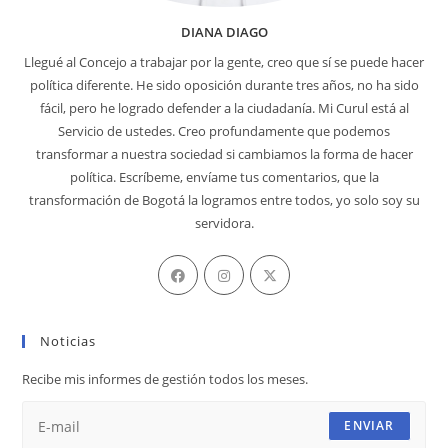
DIANA DIAGO
Llegué al Concejo a trabajar por la gente, creo que sí se puede hacer
política diferente. He sido oposición durante tres años, no ha sido
fácil, pero he logrado defender a la ciudadanía. Mi Curul está al
Servicio de ustedes. Creo profundamente que podemos
transformar a nuestra sociedad si cambiamos la forma de hacer
política. Escríbeme, envíame tus comentarios, que la
transformación de Bogotá la logramos entre todos, yo solo soy su
servidora.
Se
Se
Se
abre
abre
abre
en
en
en
Noticias
una
una
una
nueva
nueva
nueva
Recibe mis informes de gestión todos los meses.
pestaña
pestaña
pestaña
ENVIAR