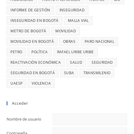
DE
ROBO,
INFORME DE GESTIÓN
INSEGURIDAD
28
DENUNCI
MIL
INSEGURIDAD EN BOGOTÁ
MALLA VIAL
DIANA
MILLONES
DIAGO
METRO DE BOGOTÁ
MOVILIDAD
MOVILIDAD EN BOGOTÁ
OBRAS
PARO NACIONAL
PETRO
POLÍTICA
RAFAEL URIBE URIBE
REACTIVACIÓN ECONÓMICA
SALUD
SEGURIDAD
SEGURIDAD EN BOGOTÁ
SUBA
TRANSMILENIO
UAESP
VIOLENCIA
Acceder
Nombre de usuario
Contraseña