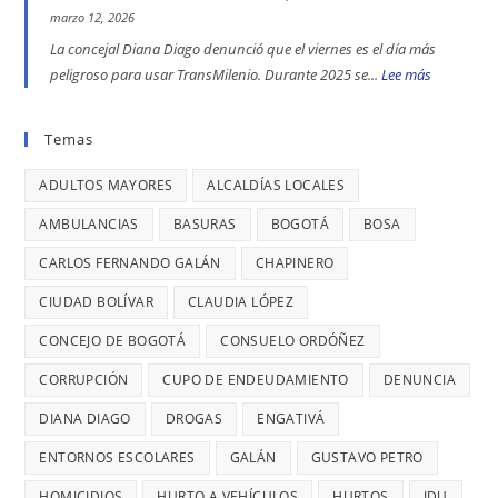
Diana
indígena
TRATA
EN
marzo 12, 2026
Diago
del
DE
ENGATIVÁ
La concejal Diana Diago denunció que el viernes es el día más
Parque
PERSONAS
Y
peligroso para usar TransMilenio. Durante 2025 se...
Lee más
:
Nacional,
EN
BARRIOS
EL
donde
BOGOTÁ:
UNIDOS
VIERNES
Temas
se
DENUNCIÓ
LLEVAN
ES
reportaron
LA
MÁS
ADULTOS MAYORES
ALCALDÍAS LOCALES
EL
maltratos
CONCEJAL
DE
DÍA
AMBULANCIAS
BASURAS
BOGOTÁ
BOSA
a
DIANA
7
MÁS
mujeres
DIAGO
AÑOS
CARLOS FERNANDO GALÁN
CHAPINERO
PELIGRO
y
SIN
PARA
CIUDAD BOLÍVAR
CLAUDIA LÓPEZ
riesgos
TERMINAR:
USAR
para
CONCEJO DE BOGOTÁ
CONSUELO ORDÓÑEZ
DIANA
TRANSMIL
menores
DIAGO
CORRUPCIÓN
CUPO DE ENDEUDAMIENTO
DENUNCIA
CADA
DENUNCIÓ
26
DIANA DIAGO
DROGAS
ENGATIVÁ
RETRASOS
MINUTOS
EN
ENTORNOS ESCOLARES
GALÁN
GUSTAVO PETRO
OCURRE
CONTRATO
UN
HOMICIDIOS
HURTO A VEHÍCULOS
HURTOS
IDU