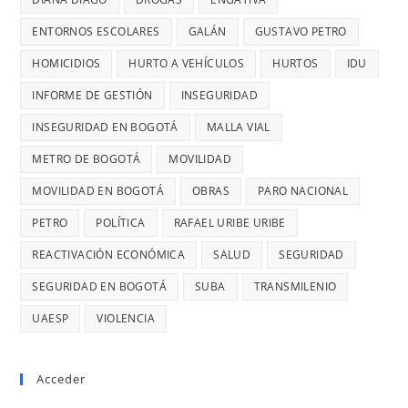
RETRASOS
MINUTOS
EN
ENTORNOS ESCOLARES
GALÁN
GUSTAVO PETRO
OCURRE
CONTRATO
UN
HOMICIDIOS
HURTO A VEHÍCULOS
HURTOS
IDU
DE
ROBO,
INFORME DE GESTIÓN
INSEGURIDAD
28
DENUNCI
MIL
INSEGURIDAD EN BOGOTÁ
MALLA VIAL
DIANA
MILLONES
DIAGO
METRO DE BOGOTÁ
MOVILIDAD
MOVILIDAD EN BOGOTÁ
OBRAS
PARO NACIONAL
PETRO
POLÍTICA
RAFAEL URIBE URIBE
REACTIVACIÓN ECONÓMICA
SALUD
SEGURIDAD
SEGURIDAD EN BOGOTÁ
SUBA
TRANSMILENIO
UAESP
VIOLENCIA
Acceder