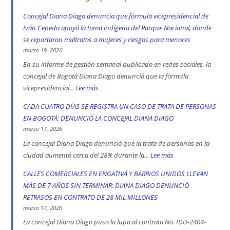
552
Concejal Diana Diago denuncia que fórmula vicepresidencial de
muertos
Iván Cepeda apoyó la toma indígena del Parque Nacional, donde
en
se reportaron maltratos a mujeres y riesgos para menores
las
marzo 19, 2026
vías
En su informe de gestión semanal publicado en redes sociales, la
de
concejal de Bogotá Diana Diago denunció que la fórmula
Bogotá
vicepresidencial...
Lee más
:
en
Concejal
CADA CUATRO DÍAS SE REGISTRA UN CASO DE TRATA DE PERSONAS
2025:
Diana
EN BOGOTÁ: DENUNCIÓ LA CONCEJAL DIANA DIAGO
engativá,
Diago
marzo 17, 2026
Ciudad
denuncia
La concejal Diana Diago denunció que la trata de personas en la
Bolívar
que
ciudad aumentó cerca del 28% durante la...
Lee más
:
y
fórmula
CADA
CALLES COMERCIALES EN ENGATIVÁ Y BARRIOS UNIDOS LLEVAN
Kennedy
vicepresidencial
CUATRO
MÁS DE 7 AÑOS SIN TERMINAR: DIANA DIAGO DENUNCIÓ
son
de
DÍAS
RETRASOS EN CONTRATO DE 28 MIL MILLONES
las
Iván
SE
marzo 17, 2026
localidad
Cepeda
REGISTRA
La concejal Diana Diago puso la lupa al contrato No. IDU-2404-
más
apoyó