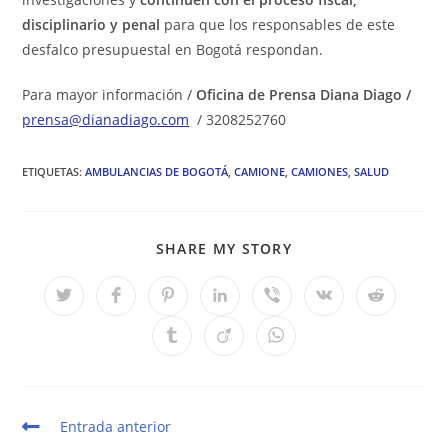
disciplinario y penal
para que los responsables de este
desfalco presupuestal en Bogotá respondan.
Para mayor información /
Oficina de Prensa Diana Diago /
prensa@dianadiago.com
/ 3208252760
ETIQUETAS
:
AMBULANCIAS DE BOGOTÁ
,
CAMIONE
,
CAMIONES
,
SALUD
COMPARTIR
SHARE MY STORY
ESTE
CONTENIDO
Se
Se
Se
Se
Se
Se
Se
abre
abre
abre
abre
abre
abre
abre
en
en
en
en
en
en
en
Se
Se
Se
una
una
una
una
una
una
una
abre
abre
abre
nueva
nueva
nueva
nueva
nueva
nueva
nueva
en
en
en
ventana
ventana
ventana
ventana
ventana
ventana
ventana
una
una
una
nueva
nueva
nueva
ventana
ventana
ventana
Leer
Entrada anterior
más