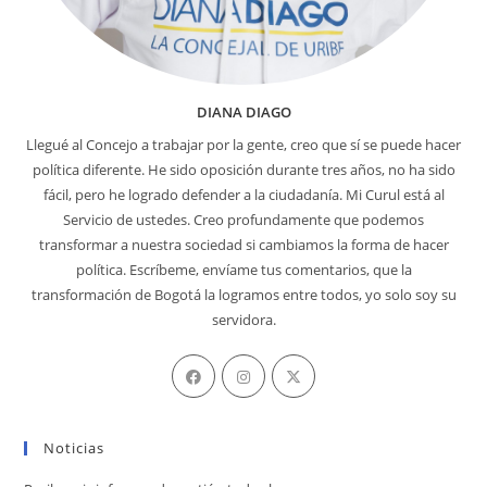
DIANA DIAGO
Llegué al Concejo a trabajar por la gente, creo que sí se puede hacer
política diferente. He sido oposición durante tres años, no ha sido
fácil, pero he logrado defender a la ciudadanía. Mi Curul está al
Servicio de ustedes. Creo profundamente que podemos
transformar a nuestra sociedad si cambiamos la forma de hacer
política. Escríbeme, envíame tus comentarios, que la
transformación de Bogotá la logramos entre todos, yo solo soy su
servidora.
Se
Se
Se
abre
abre
abre
en
en
en
Noticias
una
una
una
nueva
nueva
nueva