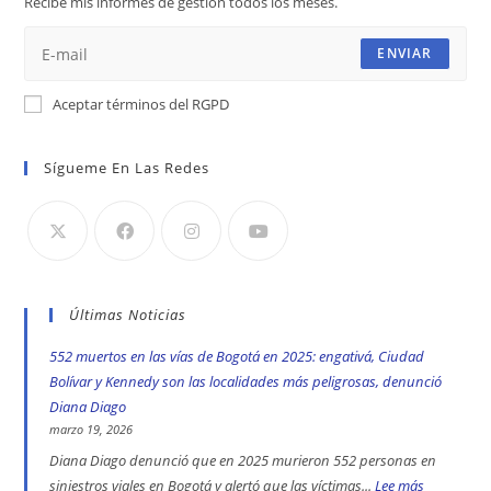
Recibe mis informes de gestión todos los meses.
pestaña
pestaña
pestaña
ENVIAR
Aceptar términos del RGPD
Sígueme En Las Redes
Últimas Noticias
552 muertos en las vías de Bogotá en 2025: engativá, Ciudad
Bolívar y Kennedy son las localidades más peligrosas, denunció
Diana Diago
marzo 19, 2026
Diana Diago denunció que en 2025 murieron 552 personas en
siniestros viales en Bogotá y alertó que las víctimas...
Lee más
: