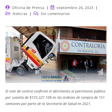
Autor
Publicación
Oficina de Prensa
septiembre 26, 2023
de
de
Categoría
Comentarios
Noticias
Sin comentarios
la
la
de
de
entrada:
entrada:
la
la
entrada:
entrada:
El ente de control confirmó el detrimento al patrimonio público
por cuantía de $725.327.108 en las órdenes de compra de 151
camiones por parte de la Secretaría de Salud en 2021.