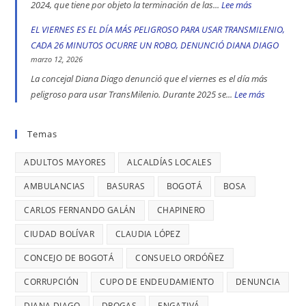
UN
2024, que tiene por objeto la terminación de las...
Lee más
:
peligrosas
la
CASO
CALLES
EL VIERNES ES EL DÍA MÁS PELIGROSO PARA USAR TRANSMILENIO,
denunció
toma
DE
COMERCIALE
CADA 26 MINUTOS OCURRE UN ROBO, DENUNCIÓ DIANA DIAGO
Diana
indígena
TRATA
EN
marzo 12, 2026
Diago
del
DE
ENGATIVÁ
La concejal Diana Diago denunció que el viernes es el día más
Parque
PERSONAS
Y
peligroso para usar TransMilenio. Durante 2025 se...
Lee más
:
Nacional,
EN
BARRIOS
EL
donde
BOGOTÁ:
UNIDOS
VIERNES
Temas
se
DENUNCIÓ
LLEVAN
ES
reportaron
LA
MÁS
ADULTOS MAYORES
ALCALDÍAS LOCALES
EL
maltratos
CONCEJAL
DE
DÍA
AMBULANCIAS
BASURAS
BOGOTÁ
BOSA
a
DIANA
7
MÁS
mujeres
DIAGO
AÑOS
CARLOS FERNANDO GALÁN
CHAPINERO
PELIGRO
y
SIN
PARA
CIUDAD BOLÍVAR
CLAUDIA LÓPEZ
riesgos
TERMINAR:
USAR
para
CONCEJO DE BOGOTÁ
CONSUELO ORDÓÑEZ
DIANA
TRANSMIL
menores
DIAGO
CORRUPCIÓN
CUPO DE ENDEUDAMIENTO
DENUNCIA
CADA
DENUNCIÓ
26
DIANA DIAGO
DROGAS
ENGATIVÁ