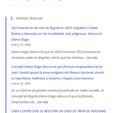
Últimas Noticias
552 muertos en las vías de Bogotá en 2025: engativá, Ciudad
Bolívar y Kennedy son las localidades más peligrosas, denunció
Diana Diago
marzo 19, 2026
Diana Diago denunció que en 2025 murieron 552 personas en
siniestros viales en Bogotá y alertó que las víctimas...
Lee más
:
552
Concejal Diana Diago denuncia que fórmula vicepresidencial de
muertos
Iván Cepeda apoyó la toma indígena del Parque Nacional, donde
en
se reportaron maltratos a mujeres y riesgos para menores
las
marzo 19, 2026
vías
En su informe de gestión semanal publicado en redes sociales, la
de
concejal de Bogotá Diana Diago denunció que la fórmula
Bogotá
vicepresidencial...
Lee más
:
en
Concejal
CADA CUATRO DÍAS SE REGISTRA UN CASO DE TRATA DE PERSONAS