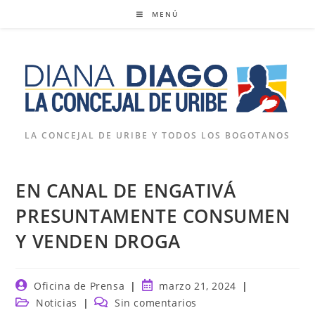
Ir
MENÚ
al
contenido
LA CONCEJAL DE URIBE Y TODOS LOS BOGOTANOS
EN CANAL DE ENGATIVÁ
PRESUNTAMENTE CONSUMEN
Y VENDEN DROGA
Autor
Publicación
Oficina de Prensa
marzo 21, 2024
de
de
Categoría
Comentarios
Noticias
Sin comentarios
la
la