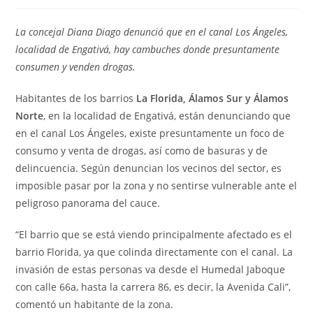
de
de
entrada:
entrada:
la
la
entrada:
entrada:
La concejal Diana Diago denunció que en el canal Los Ángeles,
localidad de Engativá, hay cambuches donde presuntamente
consumen y venden drogas.
Habitantes de los barrios
La Florida, Álamos Sur y Álamos
Norte
, en la localidad de Engativá, están denunciando que
en el canal Los Ángeles, existe presuntamente un foco de
consumo y venta de drogas, así como de basuras y de
delincuencia. Según denuncian los vecinos del sector, es
imposible pasar por la zona y no sentirse vulnerable ante el
peligroso panorama del cauce.
“El barrio que se está viendo principalmente afectado es el
barrio Florida, ya que colinda directamente con el canal. La
invasión de estas personas va desde el Humedal Jaboque
con calle 66a, hasta la carrera 86, es decir, la Avenida Cali”,
comentó un habitante de la zona.