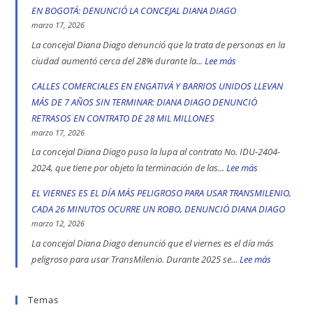
2025:
Diana
EN BOGOTÁ: DENUNCIÓ LA CONCEJAL DIANA DIAGO
engativá,
Diago
marzo 17, 2026
Ciudad
denuncia
La concejal Diana Diago denunció que la trata de personas en la
Bolívar
que
ciudad aumentó cerca del 28% durante la...
Lee más
:
y
fórmula
CADA
CALLES COMERCIALES EN ENGATIVÁ Y BARRIOS UNIDOS LLEVAN
Kennedy
vicepresidencial
CUATRO
MÁS DE 7 AÑOS SIN TERMINAR: DIANA DIAGO DENUNCIÓ
son
de
DÍAS
RETRASOS EN CONTRATO DE 28 MIL MILLONES
las
Iván
SE
marzo 17, 2026
localidad
Cepeda
REGISTRA
La concejal Diana Diago puso la lupa al contrato No. IDU-2404-
más
apoyó
UN
2024, que tiene por objeto la terminación de las...
Lee más
:
peligrosas
la
CASO
CALLES
EL VIERNES ES EL DÍA MÁS PELIGROSO PARA USAR TRANSMILENIO,
denunció
toma
DE
COMERCIALE
CADA 26 MINUTOS OCURRE UN ROBO, DENUNCIÓ DIANA DIAGO
Diana
indígena
TRATA
EN
marzo 12, 2026
Diago
del
DE
ENGATIVÁ
La concejal Diana Diago denunció que el viernes es el día más
Parque
PERSONAS
Y
peligroso para usar TransMilenio. Durante 2025 se...
Lee más
:
Nacional,
EN
BARRIOS
EL
donde
BOGOTÁ:
UNIDOS
VIERNES
Temas
se
DENUNCIÓ
LLEVAN
ES