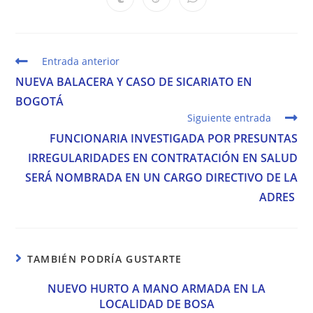
Se
Se
Se
una
una
una
una
una
una
una
abre
abre
abre
nueva
nueva
nueva
nueva
nueva
nueva
nueva
en
en
en
ventana
ventana
ventana
ventana
ventana
ventana
ventana
una
una
una
nueva
nueva
nueva
ventana
ventana
ventana
Leer
Entrada anterior
más
NUEVA BALACERA Y CASO DE SICARIATO EN
artículos
BOGOTÁ
Siguiente entrada
FUNCIONARIA INVESTIGADA POR PRESUNTAS
IRREGULARIDADES EN CONTRATACIÓN EN SALUD
SERÁ NOMBRADA EN UN CARGO DIRECTIVO DE LA
ADRES
TAMBIÉN PODRÍA GUSTARTE
NUEVO HURTO A MANO ARMADA EN LA
LOCALIDAD DE BOSA