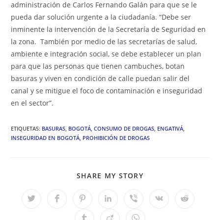
administración de Carlos Fernando Galán para que se le
pueda dar solución urgente a la ciudadanía. “Debe ser
inminente la intervención de la Secretaría de Seguridad en
la zona. También por medio de las secretarías de salud,
ambiente e integración social, se debe establecer un plan
para que las personas que tienen cambuches, botan
basuras y viven en condición de calle puedan salir del
canal y se mitigue el foco de contaminación e inseguridad
en el sector”.
ETIQUETAS
:
BASURAS
,
BOGOTÁ
,
CONSUMO DE DROGAS
,
ENGATIVÁ
,
INSEGURIDAD EN BOGOTÁ
,
PROHIBICIÓN DE DROGAS
COMPARTIR
SHARE MY STORY
ESTE
CONTENIDO
Se
Se
Se
Se
Se
Se
Se
abre
abre
abre
abre
abre
abre
abre
en
en
en
en
en
en
en