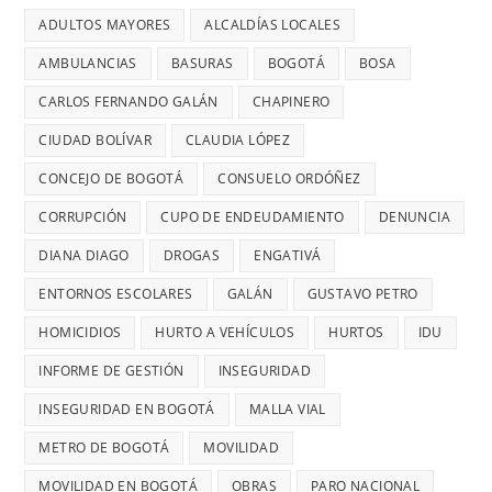
reportaron
LA
MÁS
ADULTOS MAYORES
ALCALDÍAS LOCALES
EL
maltratos
CONCEJAL
DE
DÍA
AMBULANCIAS
BASURAS
BOGOTÁ
BOSA
a
DIANA
7
MÁS
mujeres
DIAGO
AÑOS
CARLOS FERNANDO GALÁN
CHAPINERO
PELIGRO
y
SIN
PARA
CIUDAD BOLÍVAR
CLAUDIA LÓPEZ
riesgos
TERMINAR:
USAR
para
CONCEJO DE BOGOTÁ
CONSUELO ORDÓÑEZ
DIANA
TRANSMIL
menores
DIAGO
CORRUPCIÓN
CUPO DE ENDEUDAMIENTO
DENUNCIA
CADA
DENUNCIÓ
26
DIANA DIAGO
DROGAS
ENGATIVÁ
RETRASOS
MINUTOS
EN
ENTORNOS ESCOLARES
GALÁN
GUSTAVO PETRO
OCURRE
CONTRATO
UN
HOMICIDIOS
HURTO A VEHÍCULOS
HURTOS
IDU
DE
ROBO,
INFORME DE GESTIÓN
INSEGURIDAD
28
DENUNCI
MIL
INSEGURIDAD EN BOGOTÁ
MALLA VIAL
DIANA
MILLONES
DIAGO
METRO DE BOGOTÁ
MOVILIDAD
MOVILIDAD EN BOGOTÁ
OBRAS
PARO NACIONAL