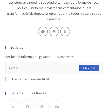
transformar a nuestra sociedad si cambiamos la forma de hacer
política. Escríbeme, envíame tus comentarios, que la
transformación de Bogotá la logramos entre todos, yo solo soy su
servidora.
Se
Se
Se
abre
abre
abre
en
en
en
Noticias
una
una
una
nueva
nueva
nueva
Recibe mis informes de gestión todos los meses.
pestaña
pestaña
pestaña
ENVIAR
Aceptar términos del RGPD
Sígueme En Las Redes