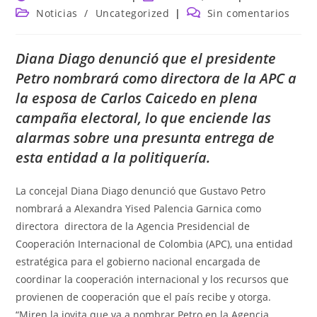
de
de
Categoría
Comentarios
Noticias
/
Uncategorized
Sin comentarios
la
la
de
de
entrada:
entrada:
la
la
entrada:
entrada:
Diana Diago denunció que el presidente
Petro nombrará como directora de la APC a
la esposa de Carlos Caicedo en plena
campaña electoral, lo que enciende las
alarmas sobre una presunta entrega de
esta entidad a la politiquería.
La concejal Diana Diago denunció que Gustavo Petro
nombrará a Alexandra Yised Palencia Garnica como
directora directora de la Agencia Presidencial de
Cooperación Internacional de Colombia (APC), una entidad
estratégica para el gobierno nacional encargada de
coordinar la cooperación internacional y los recursos que
provienen de cooperación que el país recibe y otorga.
“Miren la joyita que va a nombrar Petro en la Agencia