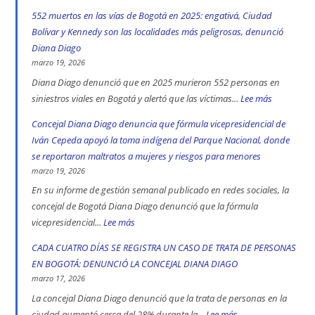
552 muertos en las vías de Bogotá en 2025: engativá, Ciudad
Bolívar y Kennedy son las localidades más peligrosas, denunció
Diana Diago
marzo 19, 2026
Diana Diago denunció que en 2025 murieron 552 personas en
siniestros viales en Bogotá y alertó que las víctimas...
Lee más
:
552
Concejal Diana Diago denuncia que fórmula vicepresidencial de
muertos
Iván Cepeda apoyó la toma indígena del Parque Nacional, donde
en
se reportaron maltratos a mujeres y riesgos para menores
las
marzo 19, 2026
vías
En su informe de gestión semanal publicado en redes sociales, la
de
concejal de Bogotá Diana Diago denunció que la fórmula
Bogotá
vicepresidencial...
Lee más
:
en
Concejal
CADA CUATRO DÍAS SE REGISTRA UN CASO DE TRATA DE PERSONAS
2025:
Diana
EN BOGOTÁ: DENUNCIÓ LA CONCEJAL DIANA DIAGO
engativá,
Diago
marzo 17, 2026
Ciudad
denuncia
La concejal Diana Diago denunció que la trata de personas en la
Bolívar
que
ciudad aumentó cerca del 28% durante la...
Lee más
: