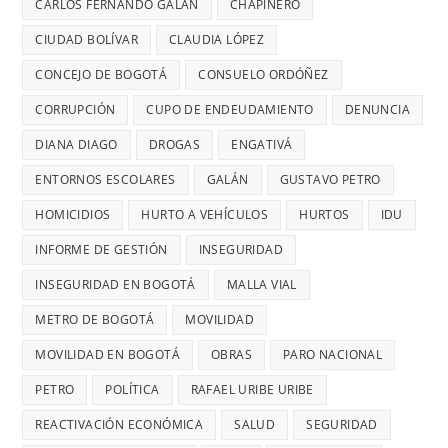
DIAGO
AÑOS
CARLOS FERNANDO GALÁN
CHAPINERO
PELIGRO
y
SIN
PARA
CIUDAD BOLÍVAR
CLAUDIA LÓPEZ
riesgos
TERMINAR:
USAR
para
CONCEJO DE BOGOTÁ
CONSUELO ORDÓÑEZ
DIANA
TRANSMIL
menores
DIAGO
CORRUPCIÓN
CUPO DE ENDEUDAMIENTO
DENUNCIA
CADA
DENUNCIÓ
26
DIANA DIAGO
DROGAS
ENGATIVÁ
RETRASOS
MINUTOS
EN
ENTORNOS ESCOLARES
GALÁN
GUSTAVO PETRO
OCURRE
CONTRATO
UN
HOMICIDIOS
HURTO A VEHÍCULOS
HURTOS
IDU
DE
ROBO,
INFORME DE GESTIÓN
INSEGURIDAD
28
DENUNCI
MIL
INSEGURIDAD EN BOGOTÁ
MALLA VIAL
DIANA
MILLONES
DIAGO
METRO DE BOGOTÁ
MOVILIDAD
MOVILIDAD EN BOGOTÁ
OBRAS
PARO NACIONAL
PETRO
POLÍTICA
RAFAEL URIBE URIBE
REACTIVACIÓN ECONÓMICA
SALUD
SEGURIDAD