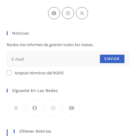
Se
Se
Se
abre
abre
abre
en
en
en
Noticias
una
una
una
nueva
nueva
nueva
Recibe mis informes de gestión todos los meses.
pestaña
pestaña
pestaña
ENVIAR
Aceptar términos del RGPD
Sígueme En Las Redes
Últimas Noticias