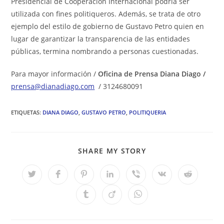
Presidencial de Cooperación Internacional podría ser
utilizada con fines politiqueros. Además, se trata de otro
ejemplo del estilo de gobierno de Gustavo Petro quien en
lugar de garantizar la transparencia de las entidades
públicas, termina nombrando a personas cuestionadas.
Para mayor información /
Oficina de Prensa Diana Diago /
prensa@dianadiago.com
/ 3124680091
ETIQUETAS
:
DIANA DIAGO
,
GUSTAVO PETRO
,
POLITIQUERIA
COMPARTIR
SHARE MY STORY
ESTE
CONTENIDO
Se
Se
Se
Se
Se
Se
Se
abre
abre
abre
abre
abre
abre
abre
en
en
en
en
en
en
en
Se
Se
Se
una
una
una
una
una
una
una
abre
abre
abre
nueva
nueva
nueva
nueva
nueva
nueva
nueva
en
en
en
ventana
ventana
ventana
ventana
ventana
ventana
ventana
una
una
una