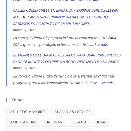
y
fórmula
CADA
CALLES COMERCIALES EN ENGATIVÁ Y BARRIOS UNIDOS LLEVAN
Kennedy
vicepresidencial
CUATRO
MÁS DE 7 AÑOS SIN TERMINAR: DIANA DIAGO DENUNCIÓ
son
de
DÍAS
RETRASOS EN CONTRATO DE 28 MIL MILLONES
las
Iván
SE
marzo 17, 2026
localidad
Cepeda
REGISTRA
La concejal Diana Diago puso la lupa al contrato No. IDU-2404-
más
apoyó
UN
2024, que tiene por objeto la terminación de las...
Lee más
:
peligrosas
la
CASO
CALLES
EL VIERNES ES EL DÍA MÁS PELIGROSO PARA USAR TRANSMILENIO,
denunció
toma
DE
COMERCIALE
CADA 26 MINUTOS OCURRE UN ROBO, DENUNCIÓ DIANA DIAGO
Diana
indígena
TRATA
EN
marzo 12, 2026
Diago
del
DE
ENGATIVÁ
La concejal Diana Diago denunció que el viernes es el día más
Parque
PERSONAS
Y
peligroso para usar TransMilenio. Durante 2025 se...
Lee más
:
Nacional,
EN
BARRIOS
EL
donde
BOGOTÁ:
UNIDOS
VIERNES
Temas
se
DENUNCIÓ
LLEVAN
ES
reportaron
LA
MÁS
ADULTOS MAYORES
ALCALDÍAS LOCALES
EL
maltratos
CONCEJAL
DE
DÍA
AMBULANCIAS
BASURAS
BOGOTÁ
BOSA
a
DIANA
7
MÁS
mujeres