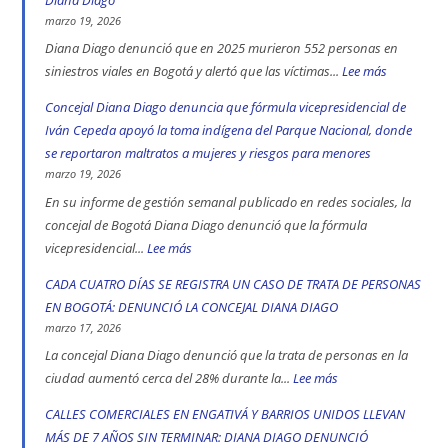
marzo 19, 2026
Diana Diago denunció que en 2025 murieron 552 personas en
siniestros viales en Bogotá y alertó que las víctimas...
Lee más
:
552
Concejal Diana Diago denuncia que fórmula vicepresidencial de
muertos
Iván Cepeda apoyó la toma indígena del Parque Nacional, donde
en
se reportaron maltratos a mujeres y riesgos para menores
las
marzo 19, 2026
vías
En su informe de gestión semanal publicado en redes sociales, la
de
concejal de Bogotá Diana Diago denunció que la fórmula
Bogotá
vicepresidencial...
Lee más
:
en
Concejal
CADA CUATRO DÍAS SE REGISTRA UN CASO DE TRATA DE PERSONAS
2025:
Diana
EN BOGOTÁ: DENUNCIÓ LA CONCEJAL DIANA DIAGO
engativá,
Diago
marzo 17, 2026
Ciudad
denuncia
La concejal Diana Diago denunció que la trata de personas en la
Bolívar
que
ciudad aumentó cerca del 28% durante la...
Lee más
:
y
fórmula
CADA
CALLES COMERCIALES EN ENGATIVÁ Y BARRIOS UNIDOS LLEVAN
Kennedy
vicepresidencial
CUATRO
MÁS DE 7 AÑOS SIN TERMINAR: DIANA DIAGO DENUNCIÓ
son