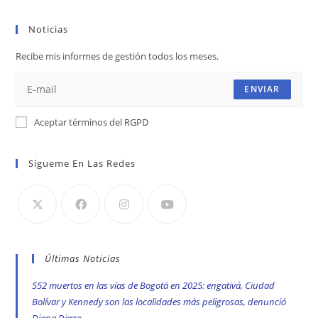
en
en
en
Noticias
una
una
una
nueva
nueva
nueva
Recibe mis informes de gestión todos los meses.
pestaña
pestaña
pestaña
ENVIAR
Aceptar términos del RGPD
Sígueme En Las Redes
Últimas Noticias
552 muertos en las vías de Bogotá en 2025: engativá, Ciudad
Bolívar y Kennedy son las localidades más peligrosas, denunció
Diana Diago