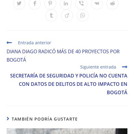
Se
Se
Se
Se
Se
Se
Se
abre
abre
abre
abre
abre
abre
abre
en
en
en
en
en
en
en
Se
Se
Se
una
una
una
una
una
una
una
abre
abre
abre
nueva
nueva
nueva
nueva
nueva
nueva
nueva
en
en
en
ventana
ventana
ventana
ventana
ventana
ventana
ventana
una
una
una
nueva
nueva
nueva
ventana
ventana
ventana
Leer
Entrada anterior
más
DIANA DIAGO RADICÓ MÁS DE 40 PROYECTOS POR
artículos
BOGOTÁ
Siguiente entrada
SECRETARÍA DE SEGURIDAD Y POLICÍA NO CUENTA
CON DATOS DE DELITOS DE ALTO IMPACTO EN
BOGOTÁ
TAMBIÉN PODRÍA GUSTARTE