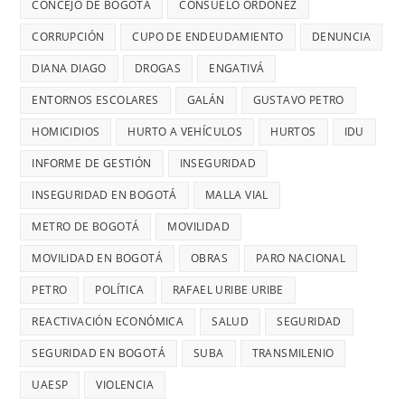
para
CONCEJO DE BOGOTÁ
CONSUELO ORDÓÑEZ
DIANA
TRANSMIL
menores
DIAGO
CORRUPCIÓN
CUPO DE ENDEUDAMIENTO
DENUNCIA
CADA
DENUNCIÓ
26
DIANA DIAGO
DROGAS
ENGATIVÁ
RETRASOS
MINUTOS
EN
ENTORNOS ESCOLARES
GALÁN
GUSTAVO PETRO
OCURRE
CONTRATO
UN
HOMICIDIOS
HURTO A VEHÍCULOS
HURTOS
IDU
DE
ROBO,
INFORME DE GESTIÓN
INSEGURIDAD
28
DENUNCI
MIL
INSEGURIDAD EN BOGOTÁ
MALLA VIAL
DIANA
MILLONES
DIAGO
METRO DE BOGOTÁ
MOVILIDAD
MOVILIDAD EN BOGOTÁ
OBRAS
PARO NACIONAL
PETRO
POLÍTICA
RAFAEL URIBE URIBE
REACTIVACIÓN ECONÓMICA
SALUD
SEGURIDAD
SEGURIDAD EN BOGOTÁ
SUBA
TRANSMILENIO
UAESP
VIOLENCIA