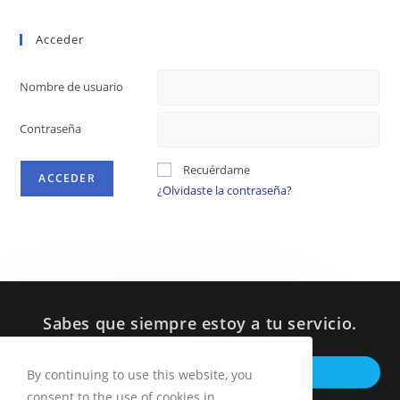
Acceder
Nombre de usuario
Contraseña
Recuérdame
¿Olvidaste la contraseña?
Sabes que siempre estoy a tu servicio.
Op
ESCRIBEME POR WHATSAPP
By continuing to use this website, you
in
consent to the use of cookies in