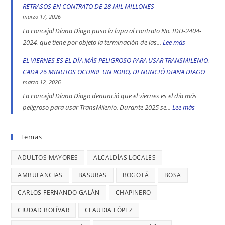
de
DÍAS
RETRASOS EN CONTRATO DE 28 MIL MILLONES
las
Iván
SE
marzo 17, 2026
localidad
Cepeda
REGISTRA
La concejal Diana Diago puso la lupa al contrato No. IDU-2404-
más
apoyó
UN
2024, que tiene por objeto la terminación de las...
Lee más
:
peligrosas
la
CASO
CALLES
EL VIERNES ES EL DÍA MÁS PELIGROSO PARA USAR TRANSMILENIO,
denunció
toma
DE
COMERCIALE
CADA 26 MINUTOS OCURRE UN ROBO, DENUNCIÓ DIANA DIAGO
Diana
indígena
TRATA
EN
marzo 12, 2026
Diago
del
DE
ENGATIVÁ
La concejal Diana Diago denunció que el viernes es el día más
Parque
PERSONAS
Y
peligroso para usar TransMilenio. Durante 2025 se...
Lee más
:
Nacional,
EN
BARRIOS
EL
donde
BOGOTÁ:
UNIDOS
VIERNES
Temas
se
DENUNCIÓ
LLEVAN
ES
reportaron
LA
MÁS
ADULTOS MAYORES
ALCALDÍAS LOCALES
EL
maltratos
CONCEJAL
DE
DÍA
AMBULANCIAS
BASURAS
BOGOTÁ
BOSA
a
DIANA
7
MÁS
mujeres
DIAGO
AÑOS
CARLOS FERNANDO GALÁN
CHAPINERO
PELIGRO
y
SIN
PARA
CIUDAD BOLÍVAR
CLAUDIA LÓPEZ
riesgos
TERMINAR:
USAR