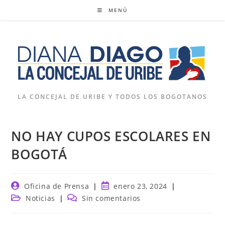
Ir
MENÚ
al
contenido
LA CONCEJAL DE URIBE Y TODOS LOS BOGOTANOS
NO HAY CUPOS ESCOLARES EN
BOGOTÁ
Autor
Publicación
Oficina de Prensa
enero 23, 2024
de
de
Categoría
Comentarios
Noticias
Sin comentarios
la
la
de
de
entrada:
entrada:
la
la