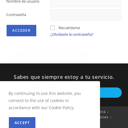
Nombre de usuario
Contraseña
Recuérdame
¿Olvidaste la contraseña?
Sabes que siempre estoy a tu servicio.
Op
ESCRIBEME POR WHATSAPP
By continuing to use this website, you
in
consent to the use of cookies in
a
accordance with our Cookie Policy.
ne
INICIO
QUIÉN SOY
53 PROYECTOS POR BOGOTÁ
INFORMES A LA CIUDADANÍA
NOTICIAS
DENUNCIAS
ta
ACCEPT
PETICIONES
CONTACTO