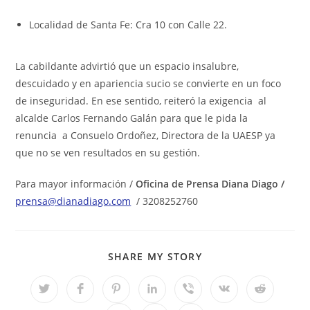
Localidad de Santa Fe: Cra 10 con Calle 22.
La cabildante advirtió que un espacio insalubre,
descuidado y en apariencia sucio se convierte en un foco
de inseguridad. En ese sentido, reiteró la exigencia al
alcalde Carlos Fernando Galán para que le pida la
renuncia a Consuelo Ordoñez, Directora de la UAESP ya
que no se ven resultados en su gestión.
Para mayor información /
Oficina de Prensa Diana Diago /
prensa@dianadiago.com
/ 3208252760
COMPARTIR
SHARE MY STORY
ESTE
CONTENIDO
Se
Se
Se
Se
Se
Se
Se
abre
abre
abre
abre
abre
abre
abre