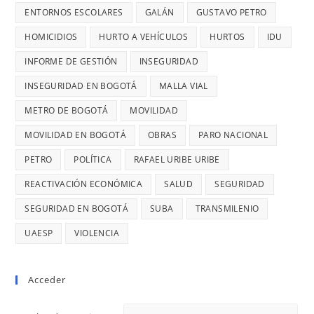
EN
ENTORNOS ESCOLARES
GALÁN
GUSTAVO PETRO
OCURRE
CONTRATO
UN
HOMICIDIOS
HURTO A VEHÍCULOS
HURTOS
IDU
DE
ROBO,
INFORME DE GESTIÓN
INSEGURIDAD
28
DENUNCI
MIL
INSEGURIDAD EN BOGOTÁ
MALLA VIAL
DIANA
MILLONES
DIAGO
METRO DE BOGOTÁ
MOVILIDAD
MOVILIDAD EN BOGOTÁ
OBRAS
PARO NACIONAL
PETRO
POLÍTICA
RAFAEL URIBE URIBE
REACTIVACIÓN ECONÓMICA
SALUD
SEGURIDAD
SEGURIDAD EN BOGOTÁ
SUBA
TRANSMILENIO
UAESP
VIOLENCIA
Acceder