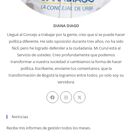
DIANA DIAGO
Llegué al Concejo a trabajar por la gente, creo que sí se puede hacer
política diferente. He sido oposición durante tres años, no ha sido
fácil, pero he logrado defender a la ciudadanía. Mi Curul está al
Servicio de ustedes. Creo profundamente que podemos
transformar a nuestra sociedad si cambiamos la forma de hacer
política. Escríbeme, envíame tus comentarios, que la
transformación de Bogotá la logramos entre todos, yo solo soy su
servidora.
Se
Se
Se
abre
abre
abre
en
en
en
Noticias
una
una
una
nueva
nueva
nueva
Recibe mis informes de gestión todos los meses.
pestaña
pestaña
pestaña