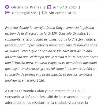
Autor
Publicación
Oficina de Prensa
junio 13, 2025
de
de
Categoría
Comentarios
Uncategorized
Sin comentarios
la
la
de
de
entrada:
entrada:
la
la
entrada:
entrada:
En pleno debate la concejal Diana Diago denunció la pésima
gestión de la directora de la UAESP, Consuelo Ordoñez. La
cabildante reiteró la falta de diligencia de la directora ante el
proceso para implementar el nuevo esquema de basuras para
la ciudad. Señaló que ha venido desde hace más de un año,
advirtiendo que el tiempo que le queda a la UAESP para hacer
una licitación para el nuevo esquema es demasiado apretado,
que hay inconsistencias graves tal como lo reconoce la CRA en
su boletín de prensa y la preocupación es que los contratos
finalizarán en el año 2026.
A Carlos Fernando Galán y la directora de la UAESP,
Consuelo Ordoñez, se les salió de las manos el manejo
adecuado de los residuos en la ciudad. Al conocer la