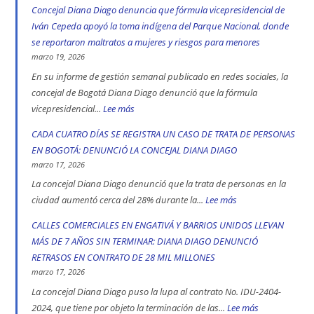
552
Concejal Diana Diago denuncia que fórmula vicepresidencial de
muertos
Iván Cepeda apoyó la toma indígena del Parque Nacional, donde
en
se reportaron maltratos a mujeres y riesgos para menores
las
marzo 19, 2026
vías
En su informe de gestión semanal publicado en redes sociales, la
de
concejal de Bogotá Diana Diago denunció que la fórmula
Bogotá
vicepresidencial...
Lee más
:
en
Concejal
CADA CUATRO DÍAS SE REGISTRA UN CASO DE TRATA DE PERSONAS
2025:
Diana
EN BOGOTÁ: DENUNCIÓ LA CONCEJAL DIANA DIAGO
engativá,
Diago
marzo 17, 2026
Ciudad
denuncia
La concejal Diana Diago denunció que la trata de personas en la
Bolívar
que
ciudad aumentó cerca del 28% durante la...
Lee más
:
y
fórmula
CADA
CALLES COMERCIALES EN ENGATIVÁ Y BARRIOS UNIDOS LLEVAN
Kennedy
vicepresidencial
CUATRO
MÁS DE 7 AÑOS SIN TERMINAR: DIANA DIAGO DENUNCIÓ
son
de
DÍAS
RETRASOS EN CONTRATO DE 28 MIL MILLONES
las
Iván
SE
marzo 17, 2026
localidad
Cepeda
REGISTRA
La concejal Diana Diago puso la lupa al contrato No. IDU-2404-
más
apoyó
UN
2024, que tiene por objeto la terminación de las...
Lee más
: