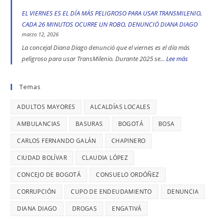
peligrosas
la
CASO
CALLES
EL VIERNES ES EL DÍA MÁS PELIGROSO PARA USAR TRANSMILENIO,
denunció
toma
DE
COMERCIALE
CADA 26 MINUTOS OCURRE UN ROBO, DENUNCIÓ DIANA DIAGO
Diana
indígena
TRATA
EN
marzo 12, 2026
Diago
del
DE
ENGATIVÁ
La concejal Diana Diago denunció que el viernes es el día más
Parque
PERSONAS
Y
peligroso para usar TransMilenio. Durante 2025 se...
Lee más
:
Nacional,
EN
BARRIOS
EL
donde
BOGOTÁ:
UNIDOS
VIERNES
Temas
se
DENUNCIÓ
LLEVAN
ES
reportaron
LA
MÁS
ADULTOS MAYORES
ALCALDÍAS LOCALES
EL
maltratos
CONCEJAL
DE
DÍA
AMBULANCIAS
BASURAS
BOGOTÁ
BOSA
a
DIANA
7
MÁS
mujeres
DIAGO
AÑOS
CARLOS FERNANDO GALÁN
CHAPINERO
PELIGRO
y
SIN
PARA
CIUDAD BOLÍVAR
CLAUDIA LÓPEZ
riesgos
TERMINAR:
USAR
para
CONCEJO DE BOGOTÁ
CONSUELO ORDÓÑEZ
DIANA
TRANSMIL
menores
DIAGO
CORRUPCIÓN
CUPO DE ENDEUDAMIENTO
DENUNCIA
CADA
DENUNCIÓ
26
DIANA DIAGO
DROGAS
ENGATIVÁ
RETRASOS
MINUTOS