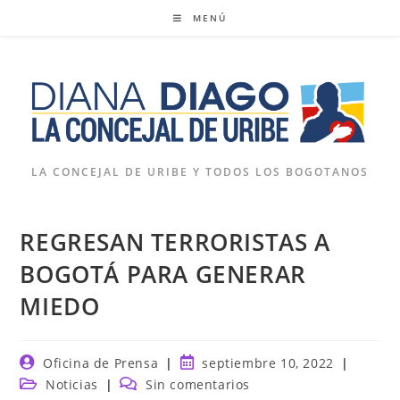
Ir
MENÚ
al
contenido
LA CONCEJAL DE URIBE Y TODOS LOS BOGOTANOS
REGRESAN TERRORISTAS A
BOGOTÁ PARA GENERAR
MIEDO
Autor
Publicación
Oficina de Prensa
septiembre 10, 2022
de
de
Categoría
Comentarios
Noticias
Sin comentarios
la
la