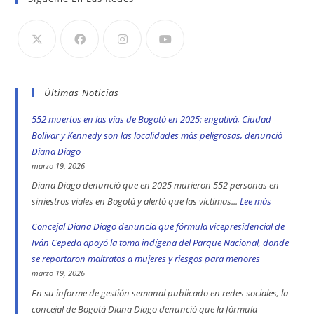
Últimas Noticias
552 muertos en las vías de Bogotá en 2025: engativá, Ciudad
Bolívar y Kennedy son las localidades más peligrosas, denunció
Diana Diago
marzo 19, 2026
Diana Diago denunció que en 2025 murieron 552 personas en
siniestros viales en Bogotá y alertó que las víctimas...
Lee más
:
552
Concejal Diana Diago denuncia que fórmula vicepresidencial de
muertos
Iván Cepeda apoyó la toma indígena del Parque Nacional, donde
en
se reportaron maltratos a mujeres y riesgos para menores
las
marzo 19, 2026
vías
En su informe de gestión semanal publicado en redes sociales, la
de
concejal de Bogotá Diana Diago denunció que la fórmula