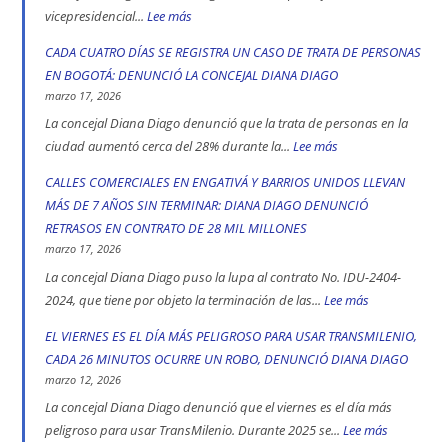
Bogotá
vicepresidencial...
Lee más
:
en
Concejal
CADA CUATRO DÍAS SE REGISTRA UN CASO DE TRATA DE PERSONAS
2025:
Diana
EN BOGOTÁ: DENUNCIÓ LA CONCEJAL DIANA DIAGO
engativá,
Diago
marzo 17, 2026
Ciudad
denuncia
La concejal Diana Diago denunció que la trata de personas en la
Bolívar
que
ciudad aumentó cerca del 28% durante la...
Lee más
:
y
fórmula
CADA
CALLES COMERCIALES EN ENGATIVÁ Y BARRIOS UNIDOS LLEVAN
Kennedy
vicepresidencial
CUATRO
MÁS DE 7 AÑOS SIN TERMINAR: DIANA DIAGO DENUNCIÓ
son
de
DÍAS
RETRASOS EN CONTRATO DE 28 MIL MILLONES
las
Iván
SE
marzo 17, 2026
localidad
Cepeda
REGISTRA
La concejal Diana Diago puso la lupa al contrato No. IDU-2404-
más
apoyó
UN
2024, que tiene por objeto la terminación de las...
Lee más
:
peligrosas
la
CASO
CALLES
EL VIERNES ES EL DÍA MÁS PELIGROSO PARA USAR TRANSMILENIO,
denunció
toma
DE
COMERCIALE
CADA 26 MINUTOS OCURRE UN ROBO, DENUNCIÓ DIANA DIAGO
Diana
indígena
TRATA
EN
marzo 12, 2026
Diago
del
DE
ENGATIVÁ
La concejal Diana Diago denunció que el viernes es el día más
Parque
PERSONAS
Y
peligroso para usar TransMilenio. Durante 2025 se...
Lee más
:
Nacional,
EN