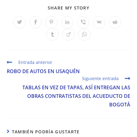
COMPARTIR
SHARE MY STORY
ESTE
CONTENIDO
Se
Se
Se
Se
Se
Se
Se
abre
abre
abre
abre
abre
abre
abre
en
en
en
en
en
en
en
Se
Se
Se
una
una
una
una
una
una
una
abre
abre
abre
nueva
nueva
nueva
nueva
nueva
nueva
nueva
en
en
en
ventana
ventana
ventana
ventana
ventana
ventana
ventana
una
una
una
nueva
nueva
nueva
ventana
ventana
ventana
Leer
Entrada anterior
más
ROBO DE AUTOS EN USAQUÉN
artículos
Siguiente entrada
TABLAS EN VEZ DE TAPAS, ASÍ ENTREGAN LAS
OBRAS CONTRATISTAS DEL ACUEDUCTO DE
BOGOTÁ
TAMBIÉN PODRÍA GUSTARTE