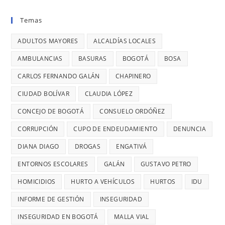
BARRIOS
EL
donde
BOGOTÁ:
UNIDOS
VIERNES
Temas
se
DENUNCIÓ
LLEVAN
ES
reportaron
LA
MÁS
ADULTOS MAYORES
ALCALDÍAS LOCALES
EL
maltratos
CONCEJAL
DE
DÍA
AMBULANCIAS
BASURAS
BOGOTÁ
BOSA
a
DIANA
7
MÁS
mujeres
DIAGO
AÑOS
CARLOS FERNANDO GALÁN
CHAPINERO
PELIGRO
y
SIN
PARA
CIUDAD BOLÍVAR
CLAUDIA LÓPEZ
riesgos
TERMINAR:
USAR
para
CONCEJO DE BOGOTÁ
CONSUELO ORDÓÑEZ
DIANA
TRANSMIL
menores
DIAGO
CORRUPCIÓN
CUPO DE ENDEUDAMIENTO
DENUNCIA
CADA
DENUNCIÓ
26
DIANA DIAGO
DROGAS
ENGATIVÁ
RETRASOS
MINUTOS
EN
ENTORNOS ESCOLARES
GALÁN
GUSTAVO PETRO
OCURRE
CONTRATO
UN
HOMICIDIOS
HURTO A VEHÍCULOS
HURTOS
IDU
DE
ROBO,
INFORME DE GESTIÓN
INSEGURIDAD
28
DENUNCI
MIL
INSEGURIDAD EN BOGOTÁ
MALLA VIAL
DIANA