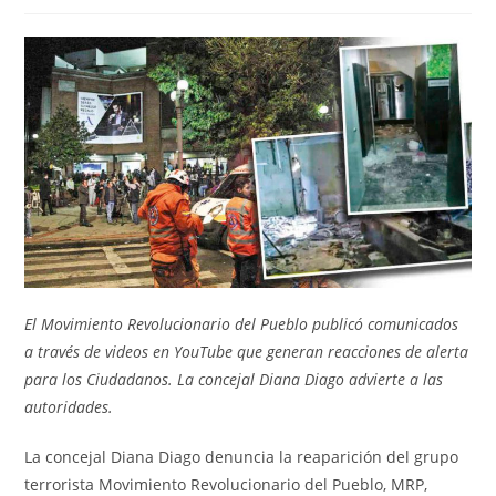
de
de
entrada:
entrada:
la
la
entrada:
entrada:
El Movimiento Revolucionario del Pueblo publicó comunicados
a través de videos en YouTube que generan reacciones de alerta
para los Ciudadanos. La concejal Diana Diago advierte a las
autoridades.
La concejal Diana Diago denuncia la reaparición del grupo
terrorista Movimiento Revolucionario del Pueblo, MRP,