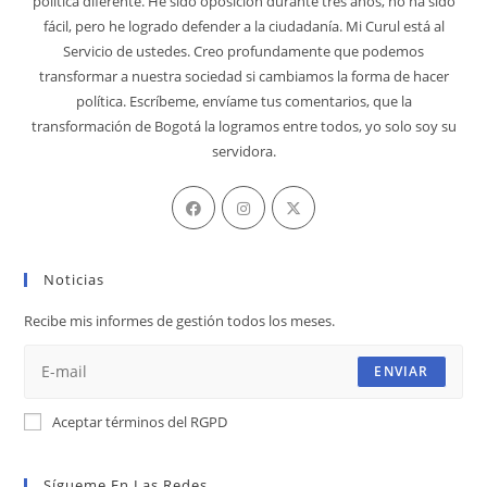
política diferente. He sido oposición durante tres años, no ha sido
fácil, pero he logrado defender a la ciudadanía. Mi Curul está al
Servicio de ustedes. Creo profundamente que podemos
transformar a nuestra sociedad si cambiamos la forma de hacer
política. Escríbeme, envíame tus comentarios, que la
transformación de Bogotá la logramos entre todos, yo solo soy su
servidora.
Se
Se
Se
abre
abre
abre
en
en
en
Noticias
una
una
una
nueva
nueva
nueva
Recibe mis informes de gestión todos los meses.
pestaña
pestaña
pestaña
ENVIAR
Aceptar términos del RGPD
Sígueme En Las Redes