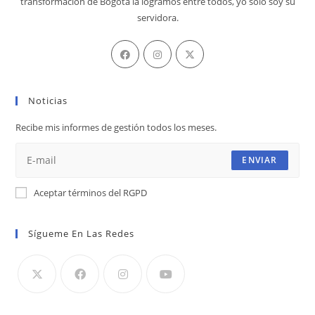
transformación de Bogotá la logramos entre todos, yo solo soy su
servidora.
Se
Se
Se
abre
abre
abre
en
en
en
Noticias
una
una
una
nueva
nueva
nueva
Recibe mis informes de gestión todos los meses.
pestaña
pestaña
pestaña
ENVIAR
Aceptar términos del RGPD
Sígueme En Las Redes