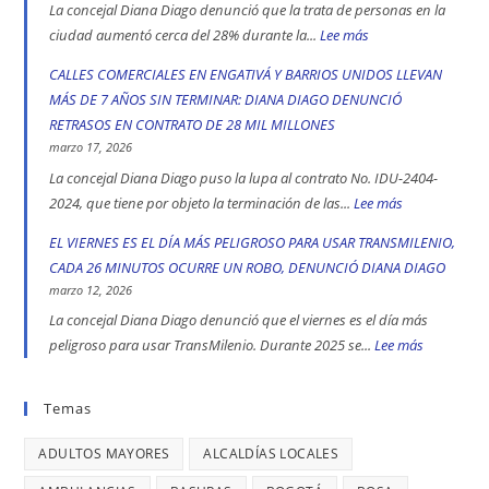
Ciudad
denuncia
La concejal Diana Diago denunció que la trata de personas en la
Bolívar
que
ciudad aumentó cerca del 28% durante la...
Lee más
:
y
fórmula
CADA
CALLES COMERCIALES EN ENGATIVÁ Y BARRIOS UNIDOS LLEVAN
Kennedy
vicepresidencial
CUATRO
MÁS DE 7 AÑOS SIN TERMINAR: DIANA DIAGO DENUNCIÓ
son
de
DÍAS
RETRASOS EN CONTRATO DE 28 MIL MILLONES
las
Iván
SE
marzo 17, 2026
localidad
Cepeda
REGISTRA
La concejal Diana Diago puso la lupa al contrato No. IDU-2404-
más
apoyó
UN
2024, que tiene por objeto la terminación de las...
Lee más
:
peligrosas
la
CASO
CALLES
EL VIERNES ES EL DÍA MÁS PELIGROSO PARA USAR TRANSMILENIO,
denunció
toma
DE
COMERCIALE
CADA 26 MINUTOS OCURRE UN ROBO, DENUNCIÓ DIANA DIAGO
Diana
indígena
TRATA
EN
marzo 12, 2026
Diago
del
DE
ENGATIVÁ
La concejal Diana Diago denunció que el viernes es el día más
Parque
PERSONAS
Y
peligroso para usar TransMilenio. Durante 2025 se...
Lee más
:
Nacional,
EN
BARRIOS
EL
donde
BOGOTÁ:
UNIDOS
VIERNES
Temas
se
DENUNCIÓ
LLEVAN
ES
reportaron
LA
MÁS
ADULTOS MAYORES
ALCALDÍAS LOCALES
EL
maltratos
CONCEJAL
DE
DÍA