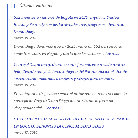
Últimas Noticias
552 muertos en las vías de Bogotá en 2025: engativá, Ciudad
Bolívar y Kennedy son las localidades más peligrosas, denunció
Diana Diago
marzo 19, 2026
Diana Diago denunció que en 2025 murieron 552 personas en
siniestros viales en Bogotá y alertó que las víctimas...
Lee más
:
552
Concejal Diana Diago denuncia que fórmula vicepresidencial de
muertos
Iván Cepeda apoyó la toma indígena del Parque Nacional, donde
en
se reportaron maltratos a mujeres y riesgos para menores
las
marzo 19, 2026
vías
En su informe de gestión semanal publicado en redes sociales, la
de
concejal de Bogotá Diana Diago denunció que la fórmula
Bogotá
vicepresidencial...
Lee más
:
en
Concejal
CADA CUATRO DÍAS SE REGISTRA UN CASO DE TRATA DE PERSONAS
2025:
Diana
EN BOGOTÁ: DENUNCIÓ LA CONCEJAL DIANA DIAGO
engativá,
Diago
marzo 17, 2026