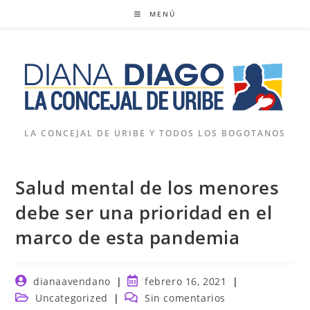
Ir
MENÚ
al
contenido
LA CONCEJAL DE URIBE Y TODOS LOS BOGOTANOS
Salud mental de los menores
debe ser una prioridad en el
marco de esta pandemia
Autor
Publicación
dianaavendano
febrero 16, 2021
de
de
Categoría
Comentarios
Uncategorized
Sin comentarios
la
la