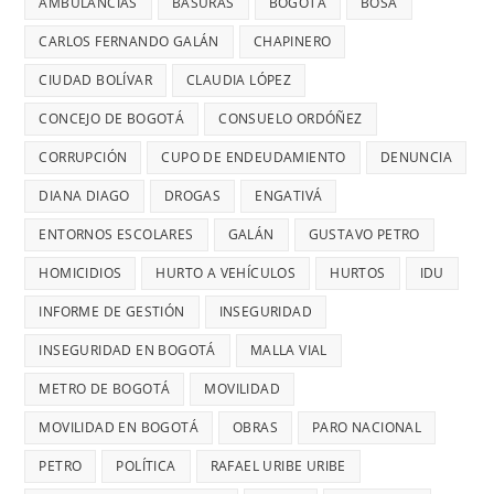
AMBULANCIAS
BASURAS
BOGOTÁ
BOSA
a
DIANA
7
MÁS
mujeres
DIAGO
AÑOS
CARLOS FERNANDO GALÁN
CHAPINERO
PELIGRO
y
SIN
PARA
CIUDAD BOLÍVAR
CLAUDIA LÓPEZ
riesgos
TERMINAR:
USAR
para
CONCEJO DE BOGOTÁ
CONSUELO ORDÓÑEZ
DIANA
TRANSMIL
menores
DIAGO
CORRUPCIÓN
CUPO DE ENDEUDAMIENTO
DENUNCIA
CADA
DENUNCIÓ
26
DIANA DIAGO
DROGAS
ENGATIVÁ
RETRASOS
MINUTOS
EN
ENTORNOS ESCOLARES
GALÁN
GUSTAVO PETRO
OCURRE
CONTRATO
UN
HOMICIDIOS
HURTO A VEHÍCULOS
HURTOS
IDU
DE
ROBO,
INFORME DE GESTIÓN
INSEGURIDAD
28
DENUNCI
MIL
INSEGURIDAD EN BOGOTÁ
MALLA VIAL
DIANA
MILLONES
DIAGO
METRO DE BOGOTÁ
MOVILIDAD
MOVILIDAD EN BOGOTÁ
OBRAS
PARO NACIONAL
PETRO
POLÍTICA
RAFAEL URIBE URIBE