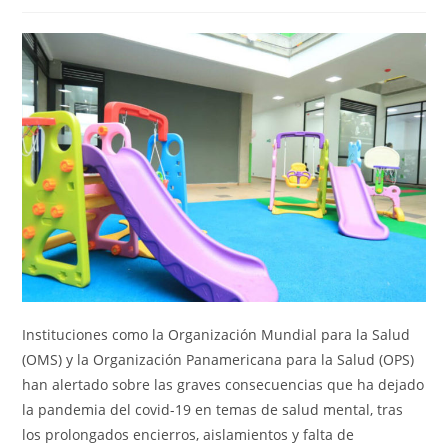
de
de
entrada:
entrada:
la
la
entrada:
entrada:
Instituciones como la Organización Mundial para la Salud
(OMS) y la Organización Panamericana para la Salud (OPS)
han alertado sobre las graves consecuencias que ha dejado
la pandemia del covid-19 en temas de salud mental, tras
los prolongados encierros, aislamientos y falta de