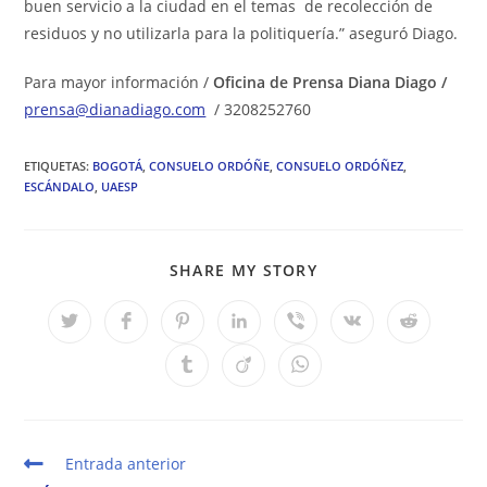
buen servicio a la ciudad en el temas de recolección de
residuos y no utilizarla para la politiquería.” aseguró Diago.
Para mayor información /
Oficina de Prensa Diana Diago /
prensa@dianadiago.com
/ 3208252760
ETIQUETAS
:
BOGOTÁ
,
CONSUELO ORDÓÑE
,
CONSUELO ORDÓÑEZ
,
ESCÁNDALO
,
UAESP
COMPARTIR
SHARE MY STORY
ESTE
CONTENIDO
Se
Se
Se
Se
Se
Se
Se
abre
abre
abre
abre
abre
abre
abre
en
en
en
en
en
en
en
Se
Se
Se
una
una
una
una
una
una
una
abre
abre
abre
nueva
nueva
nueva
nueva
nueva
nueva
nueva
en
en
en
ventana
ventana
ventana
ventana
ventana
ventana
ventana
una
una
una
nueva
nueva
nueva
ventana
ventana
ventana
Leer
Entrada anterior
más