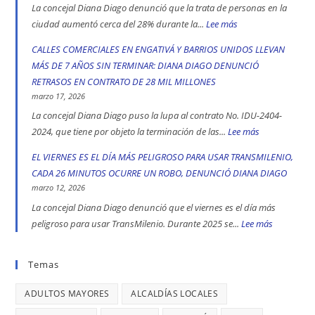
Ciudad
denuncia
La concejal Diana Diago denunció que la trata de personas en la
Bolívar
que
ciudad aumentó cerca del 28% durante la...
Lee más
:
y
fórmula
CADA
CALLES COMERCIALES EN ENGATIVÁ Y BARRIOS UNIDOS LLEVAN
Kennedy
vicepresidencial
CUATRO
MÁS DE 7 AÑOS SIN TERMINAR: DIANA DIAGO DENUNCIÓ
son
de
DÍAS
RETRASOS EN CONTRATO DE 28 MIL MILLONES
las
Iván
SE
marzo 17, 2026
localidad
Cepeda
REGISTRA
La concejal Diana Diago puso la lupa al contrato No. IDU-2404-
más
apoyó
UN
2024, que tiene por objeto la terminación de las...
Lee más
:
peligrosas
la
CASO
CALLES
EL VIERNES ES EL DÍA MÁS PELIGROSO PARA USAR TRANSMILENIO,
denunció
toma
DE
COMERCIALE
CADA 26 MINUTOS OCURRE UN ROBO, DENUNCIÓ DIANA DIAGO
Diana
indígena
TRATA
EN
marzo 12, 2026
Diago
del
DE
ENGATIVÁ
La concejal Diana Diago denunció que el viernes es el día más
Parque
PERSONAS
Y
peligroso para usar TransMilenio. Durante 2025 se...
Lee más
:
Nacional,
EN
BARRIOS
EL
donde
BOGOTÁ:
UNIDOS
VIERNES
Temas
se
DENUNCIÓ
LLEVAN
ES
reportaron
LA
MÁS
ADULTOS MAYORES
ALCALDÍAS LOCALES
EL
maltratos
CONCEJAL
DE
DÍA