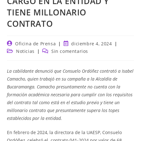
CARGO EN LA ENTIDAD Y
TIENE MILLONARIO
CONTRATO
Autor
Publicación
Oficina de Prensa
diciembre 4, 2024
de
de
Categoría
Comentarios
Noticias
Sin comentarios
la
la
de
de
entrada:
entrada:
la
la
entrada:
entrada:
La cabildante denunció que Consuelo Ordóñez contrató a Isabel
Camacho, quien trabajó en su campaña a la Alcaldía de
Bucaramanga. Camacho presuntamente no cuenta con la
formación académica necesaria para cumplir con los requisitos
del contrato tal como está en el estudio previo y tiene un
millonario contrato que presuntamente supera los topes
establecidos por la entidad.
En febrero de 2024, la directora de la UAESP, Consuelo
Ordóñez, celebró el contrato 041-2024 por valor de 68