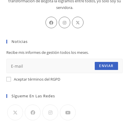
transformación de Bogotá la logramos entre todos, yo solo soy su
servidora.
Se
Se
Se
abre
abre
abre
en
en
en
Noticias
una
una
una
nueva
nueva
nueva
Recibe mis informes de gestión todos los meses.
pestaña
pestaña
pestaña
ENVIAR
Aceptar términos del RGPD
Sígueme En Las Redes