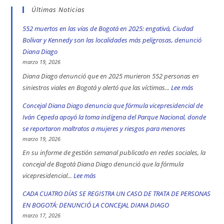
Últimas Noticias
552 muertos en las vías de Bogotá en 2025: engativá, Ciudad
Bolívar y Kennedy son las localidades más peligrosas, denunció
Diana Diago
marzo 19, 2026
Diana Diago denunció que en 2025 murieron 552 personas en
siniestros viales en Bogotá y alertó que las víctimas...
Lee más
:
552
Concejal Diana Diago denuncia que fórmula vicepresidencial de
muertos
Iván Cepeda apoyó la toma indígena del Parque Nacional, donde
en
se reportaron maltratos a mujeres y riesgos para menores
las
marzo 19, 2026
vías
En su informe de gestión semanal publicado en redes sociales, la
de
concejal de Bogotá Diana Diago denunció que la fórmula
Bogotá
vicepresidencial...
Lee más
:
en
Concejal
CADA CUATRO DÍAS SE REGISTRA UN CASO DE TRATA DE PERSONAS
2025:
Diana
EN BOGOTÁ: DENUNCIÓ LA CONCEJAL DIANA DIAGO
engativá,
Diago
marzo 17, 2026