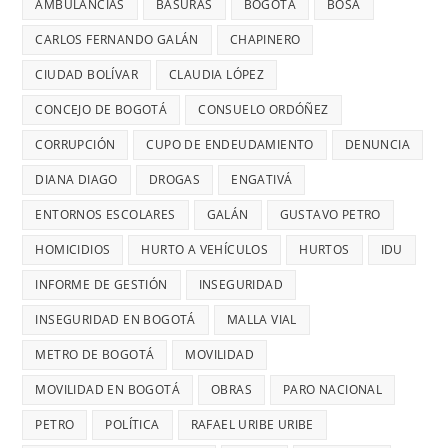
AMBULANCIAS
BASURAS
BOGOTÁ
BOSA
a
DIANA
7
MÁS
mujeres
DIAGO
AÑOS
CARLOS FERNANDO GALÁN
CHAPINERO
PELIGRO
y
SIN
PARA
CIUDAD BOLÍVAR
CLAUDIA LÓPEZ
riesgos
TERMINAR:
USAR
para
CONCEJO DE BOGOTÁ
CONSUELO ORDÓÑEZ
DIANA
TRANSMIL
menores
DIAGO
CORRUPCIÓN
CUPO DE ENDEUDAMIENTO
DENUNCIA
CADA
DENUNCIÓ
26
DIANA DIAGO
DROGAS
ENGATIVÁ
RETRASOS
MINUTOS
EN
ENTORNOS ESCOLARES
GALÁN
GUSTAVO PETRO
OCURRE
CONTRATO
UN
HOMICIDIOS
HURTO A VEHÍCULOS
HURTOS
IDU
DE
ROBO,
INFORME DE GESTIÓN
INSEGURIDAD
28
DENUNCI
MIL
INSEGURIDAD EN BOGOTÁ
MALLA VIAL
DIANA
MILLONES
DIAGO
METRO DE BOGOTÁ
MOVILIDAD
MOVILIDAD EN BOGOTÁ
OBRAS
PARO NACIONAL
PETRO
POLÍTICA
RAFAEL URIBE URIBE