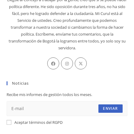
política diferente. He sido oposición durante tres años, no ha sido
fácil, pero he logrado defender a la ciudadanía. Mi Curul está al
Servicio de ustedes. Creo profundamente que podemos
transformar a nuestra sociedad si cambiamos la forma de hacer
política. Escríbeme, envíame tus comentarios, que la
transformación de Bogotá la logramos entre todos, yo solo soy su
servidora.
Se
Se
Se
abre
abre
abre
en
en
en
Noticias
una
una
una
nueva
nueva
nueva
Recibe mis informes de gestión todos los meses.
pestaña
pestaña
pestaña
ENVIAR
Aceptar términos del RGPD