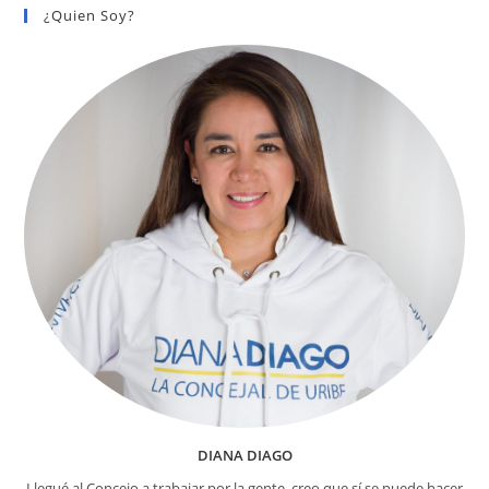
LAS
¿Quien Soy?
SUBREDES
DE
SALUD
EN
BOGOTÁ
DIANA DIAGO
Llegué al Concejo a trabajar por la gente, creo que sí se puede hacer