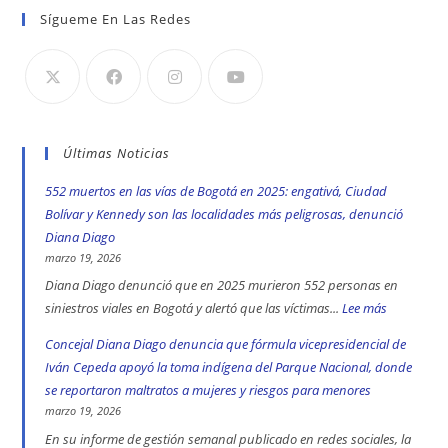
Sígueme En Las Redes
Últimas Noticias
552 muertos en las vías de Bogotá en 2025: engativá, Ciudad
Bolívar y Kennedy son las localidades más peligrosas, denunció
Diana Diago
marzo 19, 2026
Diana Diago denunció que en 2025 murieron 552 personas en
siniestros viales en Bogotá y alertó que las víctimas...
Lee más
:
552
Concejal Diana Diago denuncia que fórmula vicepresidencial de
muertos
Iván Cepeda apoyó la toma indígena del Parque Nacional, donde
en
se reportaron maltratos a mujeres y riesgos para menores
las
marzo 19, 2026
vías
En su informe de gestión semanal publicado en redes sociales, la