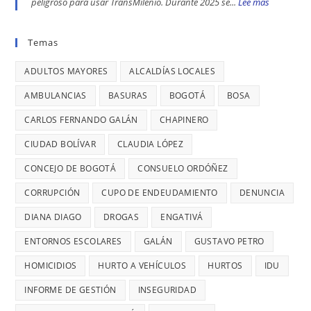
peligroso para usar TransMilenio. Durante 2025 se...
Lee más
:
Nacional,
EN
BARRIOS
EL
donde
BOGOTÁ:
UNIDOS
VIERNES
Temas
se
DENUNCIÓ
LLEVAN
ES
reportaron
LA
MÁS
ADULTOS MAYORES
ALCALDÍAS LOCALES
EL
maltratos
CONCEJAL
DE
DÍA
AMBULANCIAS
BASURAS
BOGOTÁ
BOSA
a
DIANA
7
MÁS
mujeres
DIAGO
AÑOS
CARLOS FERNANDO GALÁN
CHAPINERO
PELIGRO
y
SIN
PARA
CIUDAD BOLÍVAR
CLAUDIA LÓPEZ
riesgos
TERMINAR:
USAR
para
CONCEJO DE BOGOTÁ
CONSUELO ORDÓÑEZ
DIANA
TRANSMIL
menores
DIAGO
CORRUPCIÓN
CUPO DE ENDEUDAMIENTO
DENUNCIA
CADA
DENUNCIÓ
26
DIANA DIAGO
DROGAS
ENGATIVÁ
RETRASOS
MINUTOS
EN
ENTORNOS ESCOLARES
GALÁN
GUSTAVO PETRO
OCURRE
CONTRATO
UN
HOMICIDIOS
HURTO A VEHÍCULOS
HURTOS
IDU
DE
ROBO,
INFORME DE GESTIÓN
INSEGURIDAD
28
DENUNCI