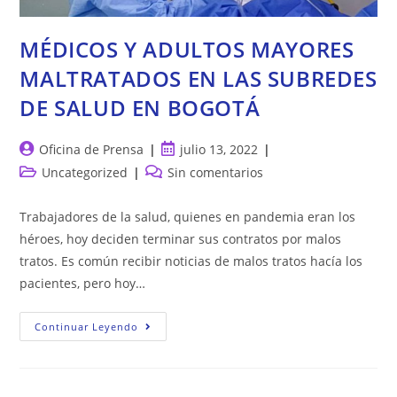
MÉDICOS Y ADULTOS MAYORES
MALTRATADOS EN LAS SUBREDES
DE SALUD EN BOGOTÁ
Autor
Publicación
Oficina de Prensa
julio 13, 2022
de
de
Categoría
Comentarios
Uncategorized
Sin comentarios
la
la
de
de
entrada:
entrada:
la
la
Trabajadores de la salud, quienes en pandemia eran los
entrada:
entrada:
héroes, hoy deciden terminar sus contratos por malos
tratos. Es común recibir noticias de malos tratos hacía los
pacientes, pero hoy…
MÉDICOS
Continuar Leyendo
Y
ADULTOS
MAYORES
MALTRATADOS
EN