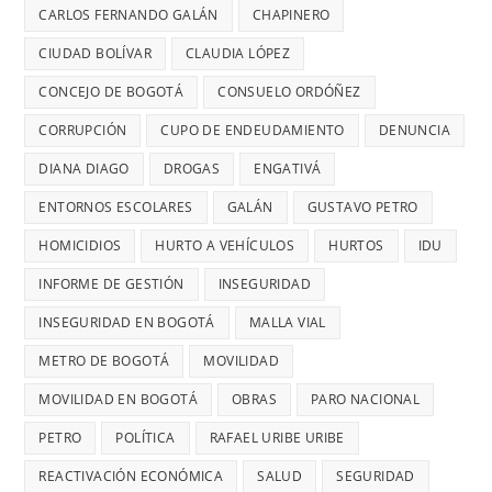
mujeres
DIAGO
AÑOS
CARLOS FERNANDO GALÁN
CHAPINERO
PELIGRO
y
SIN
PARA
CIUDAD BOLÍVAR
CLAUDIA LÓPEZ
riesgos
TERMINAR:
USAR
para
CONCEJO DE BOGOTÁ
CONSUELO ORDÓÑEZ
DIANA
TRANSMIL
menores
DIAGO
CORRUPCIÓN
CUPO DE ENDEUDAMIENTO
DENUNCIA
CADA
DENUNCIÓ
26
DIANA DIAGO
DROGAS
ENGATIVÁ
RETRASOS
MINUTOS
EN
ENTORNOS ESCOLARES
GALÁN
GUSTAVO PETRO
OCURRE
CONTRATO
UN
HOMICIDIOS
HURTO A VEHÍCULOS
HURTOS
IDU
DE
ROBO,
INFORME DE GESTIÓN
INSEGURIDAD
28
DENUNCI
MIL
INSEGURIDAD EN BOGOTÁ
MALLA VIAL
DIANA
MILLONES
DIAGO
METRO DE BOGOTÁ
MOVILIDAD
MOVILIDAD EN BOGOTÁ
OBRAS
PARO NACIONAL
PETRO
POLÍTICA
RAFAEL URIBE URIBE
REACTIVACIÓN ECONÓMICA
SALUD
SEGURIDAD