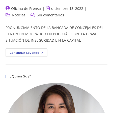
Autor
Publicación
Oficina de Prensa
diciembre 13, 2022
de
de
Categoría
Comentarios
Noticias
Sin comentarios
la
la
de
de
entrada:
entrada:
la
la
PRONUNCIAMIENTO DE LA BANCADA DE CONCEJALES DEL
entrada:
entrada:
CENTRO DEMOCRÁTICO EN BOGOTÁ SOBRE LA GRAVE
SITUACIÓN DE INSEGURIDAD E N LA CAPITAL
PRONUNCIAMIENTO
Continuar Leyendo
DE
LA
BANCADA
DE
CONCEJALES
DEL
¿Quien Soy?
CENTRO
DEMOCRÁTICO
EN
BOGOTÁ
SOBRE
LA
GRAVE
SITUACIÓN
DE
INSEGURIDAD
E