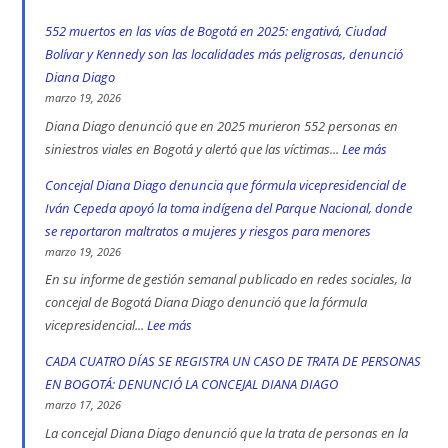
552 muertos en las vías de Bogotá en 2025: engativá, Ciudad
Bolívar y Kennedy son las localidades más peligrosas, denunció
Diana Diago
marzo 19, 2026
Diana Diago denunció que en 2025 murieron 552 personas en
siniestros viales en Bogotá y alertó que las víctimas...
Lee más
:
552
Concejal Diana Diago denuncia que fórmula vicepresidencial de
muertos
Iván Cepeda apoyó la toma indígena del Parque Nacional, donde
en
se reportaron maltratos a mujeres y riesgos para menores
las
marzo 19, 2026
vías
En su informe de gestión semanal publicado en redes sociales, la
de
concejal de Bogotá Diana Diago denunció que la fórmula
Bogotá
vicepresidencial...
Lee más
:
en
Concejal
CADA CUATRO DÍAS SE REGISTRA UN CASO DE TRATA DE PERSONAS
2025:
Diana
EN BOGOTÁ: DENUNCIÓ LA CONCEJAL DIANA DIAGO
engativá,
Diago
marzo 17, 2026
Ciudad
denuncia
La concejal Diana Diago denunció que la trata de personas en la