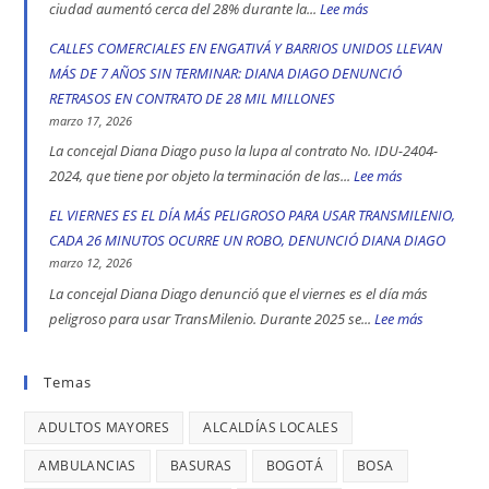
Bolívar
que
ciudad aumentó cerca del 28% durante la...
Lee más
:
y
fórmula
CADA
CALLES COMERCIALES EN ENGATIVÁ Y BARRIOS UNIDOS LLEVAN
Kennedy
vicepresidencial
CUATRO
MÁS DE 7 AÑOS SIN TERMINAR: DIANA DIAGO DENUNCIÓ
son
de
DÍAS
RETRASOS EN CONTRATO DE 28 MIL MILLONES
las
Iván
SE
marzo 17, 2026
localidad
Cepeda
REGISTRA
La concejal Diana Diago puso la lupa al contrato No. IDU-2404-
más
apoyó
UN
2024, que tiene por objeto la terminación de las...
Lee más
:
peligrosas
la
CASO
CALLES
EL VIERNES ES EL DÍA MÁS PELIGROSO PARA USAR TRANSMILENIO,
denunció
toma
DE
COMERCIALE
CADA 26 MINUTOS OCURRE UN ROBO, DENUNCIÓ DIANA DIAGO
Diana
indígena
TRATA
EN
marzo 12, 2026
Diago
del
DE
ENGATIVÁ
La concejal Diana Diago denunció que el viernes es el día más
Parque
PERSONAS
Y
peligroso para usar TransMilenio. Durante 2025 se...
Lee más
:
Nacional,
EN
BARRIOS
EL
donde
BOGOTÁ:
UNIDOS
VIERNES
Temas
se
DENUNCIÓ
LLEVAN
ES
reportaron
LA
MÁS
ADULTOS MAYORES
ALCALDÍAS LOCALES
EL
maltratos
CONCEJAL
DE
DÍA
AMBULANCIAS
BASURAS
BOGOTÁ
BOSA
a
DIANA
7
MÁS