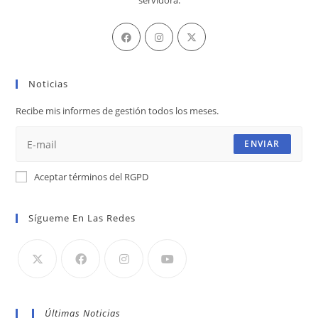
servidora.
Se
Se
Se
abre
abre
abre
en
en
en
Noticias
una
una
una
nueva
nueva
nueva
Recibe mis informes de gestión todos los meses.
pestaña
pestaña
pestaña
ENVIAR
Aceptar términos del RGPD
Sígueme En Las Redes
Últimas Noticias