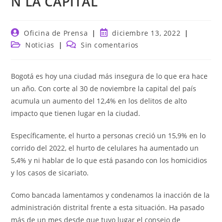
N LA CAPITAL
Autor
Publicación
Oficina de Prensa
diciembre 13, 2022
de
de
Categoría
Comentarios
Noticias
Sin comentarios
la
la
de
de
entrada:
entrada:
la
la
entrada:
entrada:
Bogotá es hoy una ciudad más insegura de lo que era hace
un año. Con corte al 30 de noviembre la capital del país
acumula un aumento del 12,4% en los delitos de alto
impacto que tienen lugar en la ciudad.
Específicamente, el hurto a personas creció un 15,9% en lo
corrido del 2022, el hurto de celulares ha aumentado un
5,4% y ni hablar de lo que está pasando con los homicidios
y los casos de sicariato.
Como bancada lamentamos y condenamos la inacción de la
administración distrital frente a esta situación. Ha pasado
más de un mes desde que tuvo lugar el consejo de