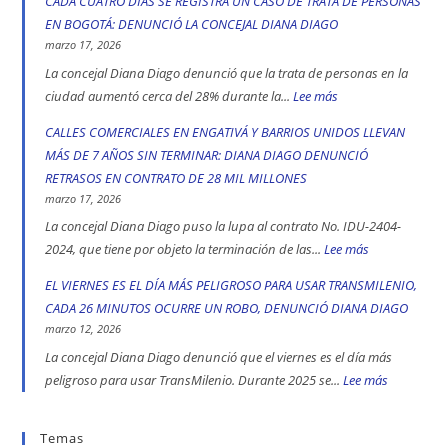
CADA CUATRO DÍAS SE REGISTRA UN CASO DE TRATA DE PERSONAS
2025:
Diana
EN BOGOTÁ: DENUNCIÓ LA CONCEJAL DIANA DIAGO
engativá,
Diago
marzo 17, 2026
Ciudad
denuncia
La concejal Diana Diago denunció que la trata de personas en la
Bolívar
que
ciudad aumentó cerca del 28% durante la...
Lee más
:
y
fórmula
CADA
CALLES COMERCIALES EN ENGATIVÁ Y BARRIOS UNIDOS LLEVAN
Kennedy
vicepresidencial
CUATRO
MÁS DE 7 AÑOS SIN TERMINAR: DIANA DIAGO DENUNCIÓ
son
de
DÍAS
RETRASOS EN CONTRATO DE 28 MIL MILLONES
las
Iván
SE
marzo 17, 2026
localidad
Cepeda
REGISTRA
La concejal Diana Diago puso la lupa al contrato No. IDU-2404-
más
apoyó
UN
2024, que tiene por objeto la terminación de las...
Lee más
:
peligrosas
la
CASO
CALLES
EL VIERNES ES EL DÍA MÁS PELIGROSO PARA USAR TRANSMILENIO,
denunció
toma
DE
COMERCIALE
CADA 26 MINUTOS OCURRE UN ROBO, DENUNCIÓ DIANA DIAGO
Diana
indígena
TRATA
EN
marzo 12, 2026
Diago
del
DE
ENGATIVÁ
La concejal Diana Diago denunció que el viernes es el día más
Parque
PERSONAS
Y
peligroso para usar TransMilenio. Durante 2025 se...
Lee más
:
Nacional,
EN
BARRIOS
EL
donde
BOGOTÁ:
UNIDOS
VIERNES
Temas
se
DENUNCIÓ