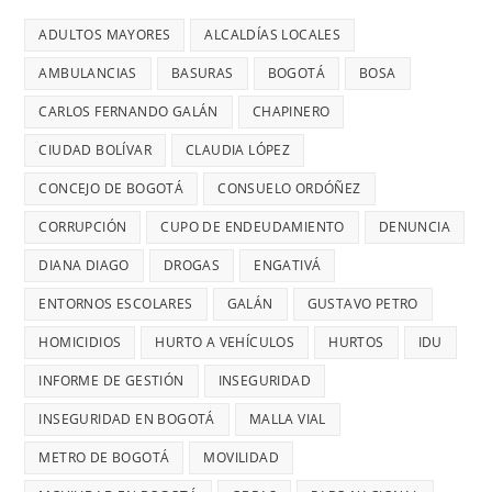
LLEVAN
ES
reportaron
LA
MÁS
ADULTOS MAYORES
ALCALDÍAS LOCALES
EL
maltratos
CONCEJAL
DE
DÍA
AMBULANCIAS
BASURAS
BOGOTÁ
BOSA
a
DIANA
7
MÁS
mujeres
DIAGO
AÑOS
CARLOS FERNANDO GALÁN
CHAPINERO
PELIGRO
y
SIN
PARA
CIUDAD BOLÍVAR
CLAUDIA LÓPEZ
riesgos
TERMINAR:
USAR
para
CONCEJO DE BOGOTÁ
CONSUELO ORDÓÑEZ
DIANA
TRANSMIL
menores
DIAGO
CORRUPCIÓN
CUPO DE ENDEUDAMIENTO
DENUNCIA
CADA
DENUNCIÓ
26
DIANA DIAGO
DROGAS
ENGATIVÁ
RETRASOS
MINUTOS
EN
ENTORNOS ESCOLARES
GALÁN
GUSTAVO PETRO
OCURRE
CONTRATO
UN
HOMICIDIOS
HURTO A VEHÍCULOS
HURTOS
IDU
DE
ROBO,
INFORME DE GESTIÓN
INSEGURIDAD
28
DENUNCI
MIL
INSEGURIDAD EN BOGOTÁ
MALLA VIAL
DIANA
MILLONES
DIAGO
METRO DE BOGOTÁ
MOVILIDAD