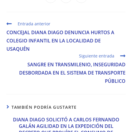
abre
abre
abre
nueva
nueva
nueva
nueva
nueva
nueva
nueva
en
en
en
ventana
ventana
ventana
ventana
ventana
ventana
ventana
una
una
una
nueva
nueva
nueva
ventana
ventana
ventana
Leer
Entrada anterior
más
CONCEJAL DIANA DIAGO DENUNCIA HURTOS A
artículos
COLEGIO INFANTIL EN LA LOCALIDAD DE
USAQUÉN
Siguiente entrada
SANGRE EN TRANSMILENIO, INSEGURIDAD
DESBORDADA EN EL SISTEMA DE TRANSPORTE
PÚBLICO
TAMBIÉN PODRÍA GUSTARTE
DIANA DIAGO SOLICITÓ A CARLOS FERNANDO
GALÁN AGILIDAD EN LA EXPEDICIÓN DEL