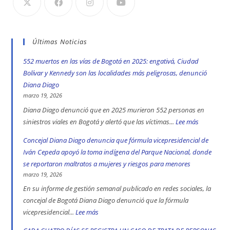
Últimas Noticias
552 muertos en las vías de Bogotá en 2025: engativá, Ciudad
Bolívar y Kennedy son las localidades más peligrosas, denunció
Diana Diago
marzo 19, 2026
Diana Diago denunció que en 2025 murieron 552 personas en
siniestros viales en Bogotá y alertó que las víctimas...
Lee más
:
552
Concejal Diana Diago denuncia que fórmula vicepresidencial de
muertos
Iván Cepeda apoyó la toma indígena del Parque Nacional, donde
en
se reportaron maltratos a mujeres y riesgos para menores
las
marzo 19, 2026
vías
En su informe de gestión semanal publicado en redes sociales, la
de
concejal de Bogotá Diana Diago denunció que la fórmula
Bogotá
vicepresidencial...
Lee más
:
en
Concejal