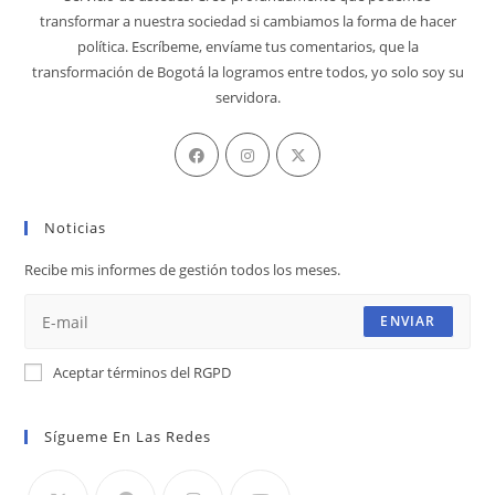
transformar a nuestra sociedad si cambiamos la forma de hacer
política. Escríbeme, envíame tus comentarios, que la
transformación de Bogotá la logramos entre todos, yo solo soy su
servidora.
Se
Se
Se
abre
abre
abre
en
en
en
Noticias
una
una
una
nueva
nueva
nueva
Recibe mis informes de gestión todos los meses.
pestaña
pestaña
pestaña
ENVIAR
Aceptar términos del RGPD
Sígueme En Las Redes