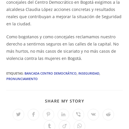
concejales del Centro Democrático en Bogotá exigimos a la
alcaldesa Claudia López acciones concretas y resultados
reales que contribuyan a mejorar la situación de Seguridad
en la ciudad.
Como bogotanos y como concejales reclamamos nuestro
derecho a sentirnos seguros en las calles de la capital. No
más hurtos, no más casos de sicariato y no más casos de
violencia contra las mujeres en Bogotá.
ETIQUETAS
:
BANCADA CENTRO DEMOCRÁTICO
,
INSEGURIDAD
,
PRONUNCIAMIENTO
COMPARTIR
SHARE MY STORY
ESTE
CONTENIDO
Se
Se
Se
Se
Se
Se
Se
abre
abre
abre
abre
abre
abre
abre
en
en
en
en
en
en
en
Se
Se
Se
una
una
una
una
una
una
una