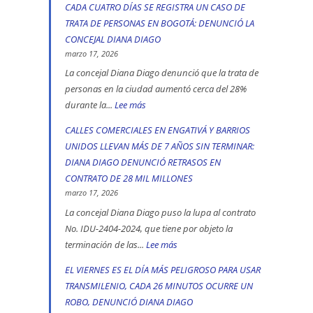
Ciudad
CADA CUATRO DÍAS SE REGISTRA UN CASO DE
Diana
Bolívar
TRATA DE PERSONAS EN BOGOTÁ: DENUNCIÓ LA
Diago
y
CONCEJAL DIANA DIAGO
denuncia
Kennedy
marzo 17, 2026
que
son
La concejal Diana Diago denunció que la trata de
fórmula
personas en la ciudad aumentó cerca del 28%
las
vicepresidencial
durante la...
Lee más
:
localidades
de
CADA
más
CALLES COMERCIALES EN ENGATIVÁ Y BARRIOS
Iván
CUATRO
peligrosas,
UNIDOS LLEVAN MÁS DE 7 AÑOS SIN TERMINAR:
Cepeda
DÍAS
denunció
DIANA DIAGO DENUNCIÓ RETRASOS EN
apoyó
SE
Diana
CONTRATO DE 28 MIL MILLONES
la
REGISTRA
marzo 17, 2026
Diago
toma
UN
La concejal Diana Diago puso la lupa al contrato
indígena
CASO
No. IDU-2404-2024, que tiene por objeto la
del
terminación de las...
Lee más
:
DE
Parque
CALLES
TRATA
EL VIERNES ES EL DÍA MÁS PELIGROSO PARA USAR
Nacional,
COMERCIALES
DE
TRANSMILENIO, CADA 26 MINUTOS OCURRE UN
donde
EN
PERSONAS
ROBO, DENUNCIÓ DIANA DIAGO