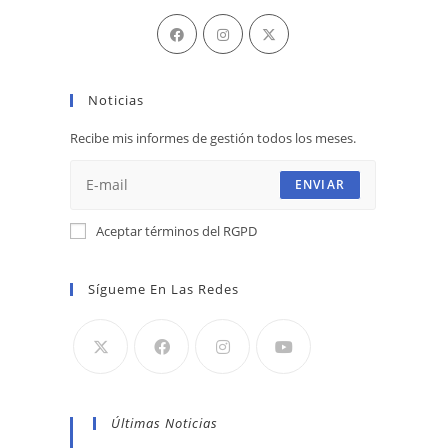
Se
Se
Se
abre
abre
abre
en
en
en
Noticias
una
una
una
nueva
nueva
nueva
Recibe mis informes de gestión todos los meses.
pestaña
pestaña
pestaña
ENVIAR
Aceptar términos del RGPD
Sígueme En Las Redes
Últimas Noticias