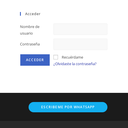
Acceder
Nombre de
usuario
Contraseña
Recuérdame
¿Olvidaste la contraseña?
Opens
ESCRIBEME POR WHATSAPP
in
a
new