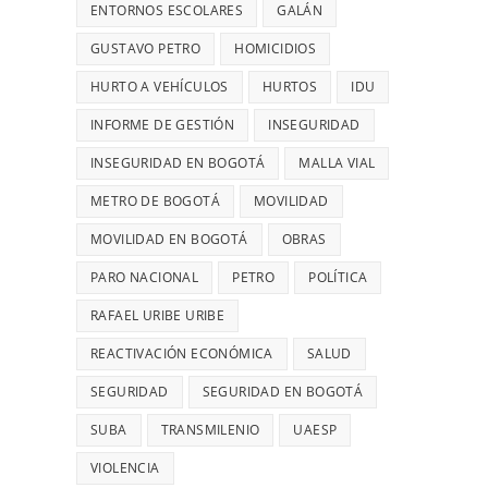
28
UN
ENTORNOS ESCOLARES
GALÁN
MIL
ROBO,
GUSTAVO PETRO
HOMICIDIOS
MILLONES
DENUNCIÓ
HURTO A VEHÍCULOS
HURTOS
DIANA
IDU
DIAGO
INFORME DE GESTIÓN
INSEGURIDAD
INSEGURIDAD EN BOGOTÁ
MALLA VIAL
METRO DE BOGOTÁ
MOVILIDAD
MOVILIDAD EN BOGOTÁ
OBRAS
PARO NACIONAL
PETRO
POLÍTICA
RAFAEL URIBE URIBE
REACTIVACIÓN ECONÓMICA
SALUD
SEGURIDAD
SEGURIDAD EN BOGOTÁ
SUBA
TRANSMILENIO
UAESP
VIOLENCIA