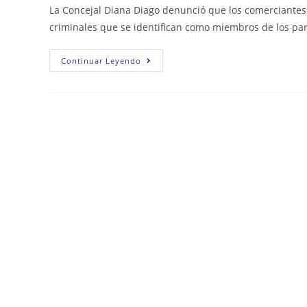
la
la
la
La Concejal Diana Diago denunció que los comerciantes
entrada:
entrada:
entrada:
criminales que se identifican como miembros de los par
¡EXTORSIÓN
Continuar Leyendo
EN
BOGOTÁ!
DELINCUENTES
AMENAZAN
A
COMERCIANTES
CON
GRANADAS
Y
LES
ORDENAN
IRSE
DE
LOS
BARRIOS