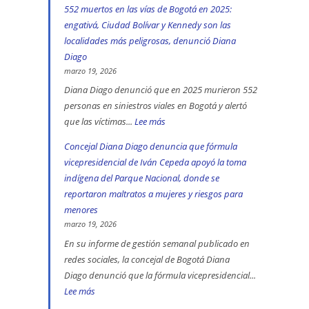
552 muertos en las vías de Bogotá en 2025:
engativá, Ciudad Bolívar y Kennedy son las
localidades más peligrosas, denunció Diana
Diago
marzo 19, 2026
Diana Diago denunció que en 2025 murieron 552
personas en siniestros viales en Bogotá y alertó
que las víctimas...
Lee más
:
552
Concejal Diana Diago denuncia que fórmula
muertos
vicepresidencial de Iván Cepeda apoyó la toma
en
indígena del Parque Nacional, donde se
las
reportaron maltratos a mujeres y riesgos para
vías
menores
de
marzo 19, 2026
Bogotá
En su informe de gestión semanal publicado en
redes sociales, la concejal de Bogotá Diana
en
Diago denunció que la fórmula vicepresidencial...
2025:
Lee más
:
engativá,
Concejal