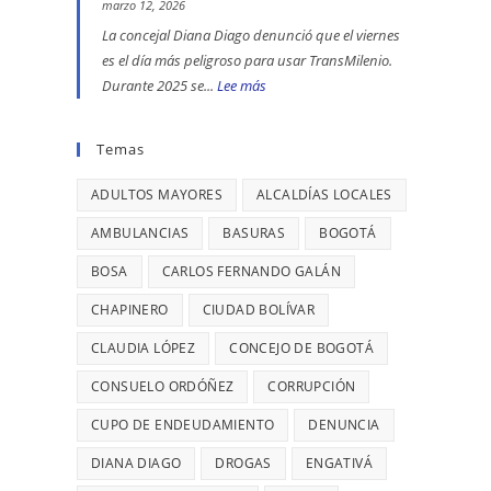
se
ENGATIVÁ
EN
marzo 12, 2026
reportaron
Y
BOGOTÁ:
La concejal Diana Diago denunció que el viernes
maltratos
BARRIOS
DENUNCIÓ
es el día más peligroso para usar TransMilenio.
a
UNIDOS
LA
Durante 2025 se...
Lee más
:
mujeres
LLEVAN
CONCEJAL
EL
y
MÁS
DIANA
VIERNES
Temas
riesgos
DE
DIAGO
ES
para
7
ADULTOS MAYORES
ALCALDÍAS LOCALES
EL
menores
AÑOS
DÍA
AMBULANCIAS
BASURAS
BOGOTÁ
SIN
MÁS
BOSA
CARLOS FERNANDO GALÁN
TERMINAR:
PELIGROSO
DIANA
PARA
CHAPINERO
CIUDAD BOLÍVAR
DIAGO
USAR
CLAUDIA LÓPEZ
CONCEJO DE BOGOTÁ
DENUNCIÓ
TRANSMILENIO,
RETRASOS
CONSUELO ORDÓÑEZ
CADA
CORRUPCIÓN
EN
26
CUPO DE ENDEUDAMIENTO
DENUNCIA
CONTRATO
MINUTOS
DIANA DIAGO
DROGAS
ENGATIVÁ
DE
OCURRE