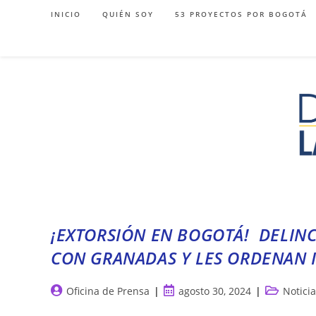
Ir
INICIO
QUIÉN SOY
53 PROYECTOS POR BOGOTÁ
al
contenido
¡EXTORSIÓN EN BOGOTÁ! DELIN
CON GRANADAS Y LES ORDENAN I
Autor
Publicación
Categoría
Oficina de Prensa
agosto 30, 2024
Notici
de
de
de