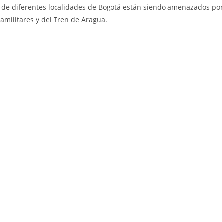
la
 de diferentes localidades de Bogotá están siendo amenazados po
entrada:
amilitares y del Tren de Aragua.