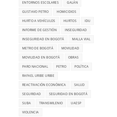
28
UN
ENTORNOS ESCOLARES
GALÁN
MIL
ROBO,
GUSTAVO PETRO
HOMICIDIOS
MILLONES
DENUNCIÓ
HURTO A VEHÍCULOS
HURTOS
DIANA
IDU
DIAGO
INFORME DE GESTIÓN
INSEGURIDAD
INSEGURIDAD EN BOGOTÁ
MALLA VIAL
METRO DE BOGOTÁ
MOVILIDAD
MOVILIDAD EN BOGOTÁ
OBRAS
PARO NACIONAL
PETRO
POLÍTICA
RAFAEL URIBE URIBE
REACTIVACIÓN ECONÓMICA
SALUD
SEGURIDAD
SEGURIDAD EN BOGOTÁ
SUBA
TRANSMILENIO
UAESP
VIOLENCIA