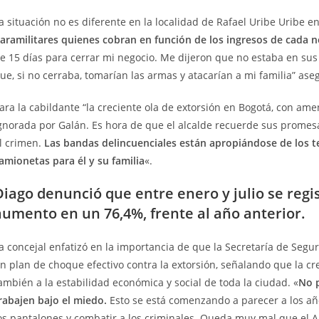
a situación no es diferente en la localidad de Rafael Uribe Uribe e
aramilitares quienes cobran en función de los ingresos de cada n
e 15 días para cerrar mi negocio. Me dijeron que no estaba en su
ue, si no cerraba, tomarían las armas y atacarían a mi familia”
ase
ara la cabildante “la creciente ola de extorsión en Bogotá, con a
gnorada por Galán. Es hora de que el alcalde recuerde sus prome
l crimen.
Las bandas delincuenciales están apropiándose de los t
amionetas para él y su familia
«.
Diago denunció que entre enero y julio se regi
aumento en un 76,4%, frente al año anterior.
a concejal enfatizó en la importancia de que la Secretaría de Segu
n plan de choque efectivo contra la extorsión, señalando que la cr
ambién a la estabilidad económica y social de toda la ciudad. «
No 
rabajen bajo el miedo.
Esto se está comenzando a parecer a los añ
os pantalones y combatir a los criminales. Queda muy mal que el A