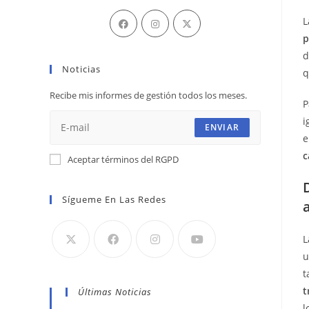
Se
Se
Se
L
abre
abre
abre
p
en
en
en
d
Noticias
una
una
una
q
nueva
nueva
nueva
Recibe mis informes de gestión todos los meses.
pestaña
pestaña
pestaña
P
i
ENVIAR
e
c
Aceptar términos del RGPD
Sígueme En Las Redes
L
u
t
t
Últimas Noticias
l