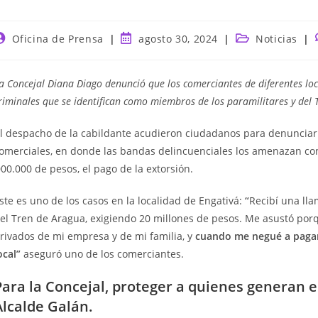
utor
Publicación
Categoría
Oficina de Prensa
agosto 30, 2024
Noticias
e
de
de
a
la
la
ntrada:
entrada:
entrada:
a Concejal Diana Diago denunció que los comerciantes de diferentes l
riminales que se identifican como miembros de los paramilitares y del 
l despacho de la cabildante acudieron ciudadanos para denunciar 
omerciales, en donde las bandas delincuenciales los amenazan con
000.000 de pesos, el pago de la extorsión.
ste es uno de los casos en la localidad de Engativá:
“
Recibí una ll
el Tren de Aragua, exigiendo 20 millones de pesos. Me asustó por
rivados de mi empresa y de mi familia, y
cuando me negué a pagar
ocal”
aseguró uno de los comerciantes.
Para la Concejal, proteger a quienes generan 
Alcalde Galán.