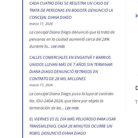
Ciudad
CADA CUATRO DÍAS SE REGISTRA UN CASO DE
Diana
Bolívar
TRATA DE PERSONAS EN BOGOTÁ: DENUNCIÓ LA
Diago
y
CONCEJAL DIANA DIAGO
denuncia
Kennedy
marzo 17, 2026
que
son
La concejal Diana Diago denunció que la trata de
fórmula
personas en la ciudad aumentó cerca del 28%
las
vicepresidencial
durante la...
Lee más
:
localidades
de
CADA
más
CALLES COMERCIALES EN ENGATIVÁ Y BARRIOS
Iván
CUATRO
peligrosas,
UNIDOS LLEVAN MÁS DE 7 AÑOS SIN TERMINAR:
Cepeda
DÍAS
denunció
DIANA DIAGO DENUNCIÓ RETRASOS EN
apoyó
SE
Diana
CONTRATO DE 28 MIL MILLONES
la
REGISTRA
marzo 17, 2026
Diago
toma
UN
La concejal Diana Diago puso la lupa al contrato
indígena
CASO
No. IDU-2404-2024, que tiene por objeto la
T
del
terminación de las...
Lee más
:
DE
Parque
CALLES
TRATA
EL VIERNES ES EL DÍA MÁS PELIGROSO PARA USAR
Nacional,
COMERCIALES
DE
TRANSMILENIO, CADA 26 MINUTOS OCURRE UN
donde
EN
PERSONAS
ROBO, DENUNCIÓ DIANA DIAGO