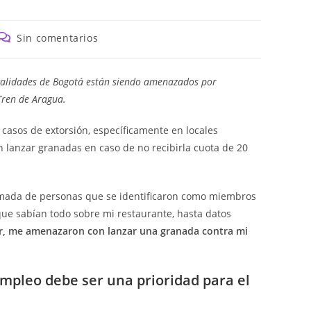
Comentarios
Sin comentarios
de
la
entrada:
ocalidades de Bogotá están siendo amenazados por
Tren de Aragua.
casos de extorsión, específicamente en locales
 lanzar granadas en caso de no recibirla cuota de 20
amada de personas que se identificaron como miembros
que sabían todo sobre mi restaurante, hasta datos
, me amenazaron con lanzar una granada contra mi
empleo debe ser una prioridad para el