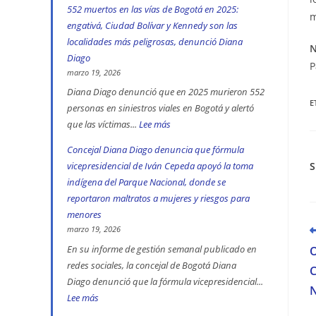
552 muertos en las vías de Bogotá en 2025:
m
engativá, Ciudad Bolívar y Kennedy son las
localidades más peligrosas, denunció Diana
Diago
P
marzo 19, 2026
Diana Diago denunció que en 2025 murieron 552
E
personas en siniestros viales en Bogotá y alertó
que las víctimas...
Lee más
:
552
Concejal Diana Diago denuncia que fórmula
muertos
vicepresidencial de Iván Cepeda apoyó la toma
en
indígena del Parque Nacional, donde se
las
reportaron maltratos a mujeres y riesgos para
vías
menores
L
de
marzo 19, 2026
m
Bogotá
En su informe de gestión semanal publicado en
a
redes sociales, la concejal de Bogotá Diana
en
Diago denunció que la fórmula vicepresidencial...
2025:
Lee más
:
engativá,
Concejal