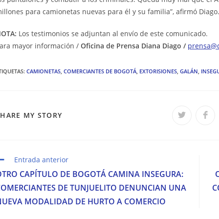
illones para camionetas nuevas para él y su familia”, afirmó Diago
NOTA:
Los testimonios se adjuntan al envío de este comunicado.
ara mayor información /
Oficina de Prensa Diana Diago /
prensa@d
TIQUETAS
:
CAMIONETAS
,
COMERCIANTES DE BOGOTÁ
,
EXTORISIONES
,
GALÁN
,
INSEG
COMPARTIR
SHARE MY STORY
Se
Se
abre
abr
en
en
ESTE
una
una
nueva
nue
ventana
ven
CONTENIDO
eer
Entrada anterior
ás
OTRO CAPÍTULO DE BOGOTÁ CAMINA INSEGURA:
rtículos
COMERCIANTES DE TUNJUELITO DENUNCIAN UNA
C
NUEVA MODALIDAD DE HURTO A COMERCIO