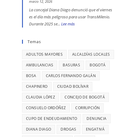
se
ENGATIVÁ
EN
marzo 12, 2026
reportaron
Y
BOGOTÁ:
La concejal Diana Diago denunció que el viernes
maltratos
BARRIOS
DENUNCIÓ
es el día más peligroso para usar TransMilenio.
a
UNIDOS
LA
Durante 2025 se...
Lee más
:
mujeres
LLEVAN
CONCEJAL
EL
y
MÁS
DIANA
VIERNES
Temas
riesgos
DE
DIAGO
ES
para
7
ADULTOS MAYORES
ALCALDÍAS LOCALES
EL
menores
AÑOS
DÍA
AMBULANCIAS
BASURAS
BOGOTÁ
SIN
MÁS
BOSA
CARLOS FERNANDO GALÁN
TERMINAR:
PELIGROSO
DIANA
PARA
CHAPINERO
CIUDAD BOLÍVAR
DIAGO
USAR
CLAUDIA LÓPEZ
CONCEJO DE BOGOTÁ
DENUNCIÓ
TRANSMILENIO,
RETRASOS
CONSUELO ORDÓÑEZ
CADA
CORRUPCIÓN
EN
26
CUPO DE ENDEUDAMIENTO
DENUNCIA
CONTRATO
MINUTOS
DIANA DIAGO
DROGAS
ENGATIVÁ
DE
OCURRE