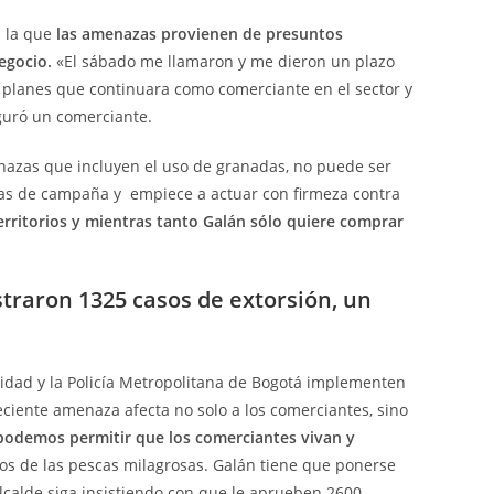
n la que
las amenazas provienen de presuntos
egocio.
«El sábado me llamaron y me dieron un plazo
s planes que continuara como comerciante en el sector y
guró un comerciante.
menazas que incluyen el uso de granadas, no puede ser
sas de campaña y empiece a actuar con firmeza contra
erritorios y mientras tanto Galán sólo quiere comprar
straron 1325 casos de extorsión, un
ridad y la Policía Metropolitana de Bogotá implementen
eciente amenaza afecta no solo a los comerciantes, sino
podemos permitir que los comerciantes vivan y
os de las pescas milagrosas. Galán tiene que ponerse
lcalde siga insistiendo con que le aprueben 2600