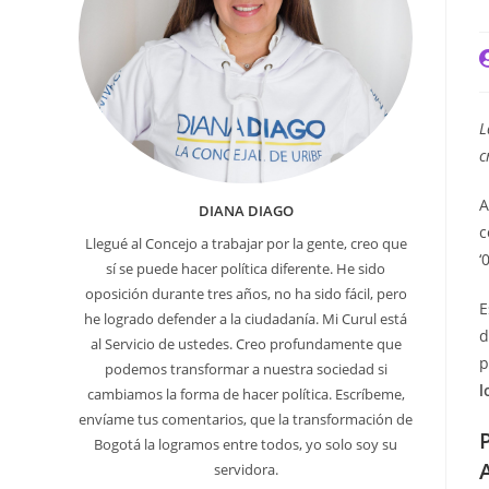
A
d
l
e
L
c
A
DIANA DIAGO
c
Llegué al Concejo a trabajar por la gente, creo que
‘
sí se puede hacer política diferente. He sido
oposición durante tres años, no ha sido fácil, pero
E
he logrado defender a la ciudadanía. Mi Curul está
d
al Servicio de ustedes. Creo profundamente que
p
podemos transformar a nuestra sociedad si
l
cambiamos la forma de hacer política. Escríbeme,
envíame tus comentarios, que la transformación de
Bogotá la logramos entre todos, yo solo soy su
servidora.