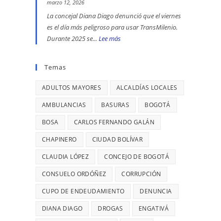
se
ENGATIVÁ
EN
marzo 12, 2026
reportaron
Y
BOGOTÁ:
La concejal Diana Diago denunció que el viernes
maltratos
BARRIOS
DENUNCIÓ
es el día más peligroso para usar TransMilenio.
a
UNIDOS
LA
Durante 2025 se...
Lee más
:
mujeres
LLEVAN
CONCEJAL
EL
y
MÁS
DIANA
VIERNES
Temas
riesgos
DE
DIAGO
ES
para
7
ADULTOS MAYORES
ALCALDÍAS LOCALES
EL
menores
AÑOS
DÍA
AMBULANCIAS
BASURAS
BOGOTÁ
SIN
MÁS
BOSA
CARLOS FERNANDO GALÁN
TERMINAR:
PELIGROSO
DIANA
PARA
CHAPINERO
CIUDAD BOLÍVAR
DIAGO
USAR
CLAUDIA LÓPEZ
CONCEJO DE BOGOTÁ
DENUNCIÓ
TRANSMILENIO,
RETRASOS
CONSUELO ORDÓÑEZ
CADA
CORRUPCIÓN
EN
26
CUPO DE ENDEUDAMIENTO
DENUNCIA
CONTRATO
MINUTOS
DIANA DIAGO
DROGAS
ENGATIVÁ
DE
OCURRE