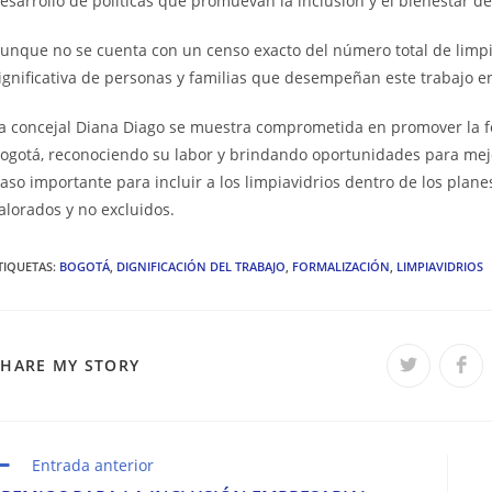
esarrollo de políticas que promuevan la inclusión y el bienestar de
unque no se cuenta con un censo exacto del número total de limpi
ignificativa de personas y familias que desempeñan este trabajo en
a concejal Diana Diago se muestra comprometida en promover la for
ogotá, reconociendo su labor y brindando oportunidades para mejo
aso importante para incluir a los limpiavidrios dentro de los plane
alorados y no excluidos.
TIQUETAS
:
BOGOTÁ
,
DIGNIFICACIÓN DEL TRABAJO
,
FORMALIZACIÓN
,
LIMPIAVIDRIOS
COMPARTIR
SHARE MY STORY
Se
Se
abre
abr
en
en
ESTE
una
una
nueva
nue
ventana
ven
CONTENIDO
eer
Entrada anterior
ás