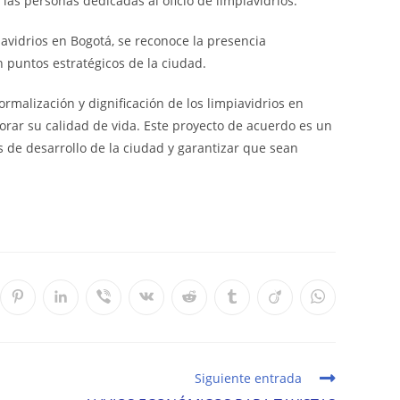
 las personas dedicadas al oficio de limpiavidrios.
avidrios en Bogotá, se reconoce la presencia
 puntos estratégicos de la ciudad.
malización y dignificación de los limpiavidrios en
rar su calidad de vida. Este proyecto de acuerdo es un
s de desarrollo de la ciudad y garantizar que sean
Se
Se
Se
Se
Se
Se
Se
Se
e
abre
abre
abre
abre
abre
abre
abre
abre
en
en
en
en
en
en
en
en
una
una
una
una
una
una
una
una
va
nueva
nueva
nueva
nueva
nueva
nueva
nueva
nueva
tana
ventana
ventana
ventana
ventana
ventana
ventana
ventana
ventana
Siguiente entrada