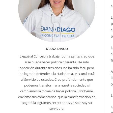
e
L
L
p
c
p
L
DIANA DIAGO
c
Llegué al Concejo a trabajar por la gente, creo que
f
sí se puede hacer política diferente. He sido
oposición durante tres años, no ha sido fácil, pero
A
he logrado defender a la ciudadanía. Mi Curul está
l
al Servicio de ustedes. Creo profundamente que
o
podemos transformar a nuestra sociedad si
cambiamos la forma de hacer política. Escríbeme,
L
envíame tus comentarios, que la transformación de
Bogotá la logramos entre todos, yo solo soy su
L
servidora.