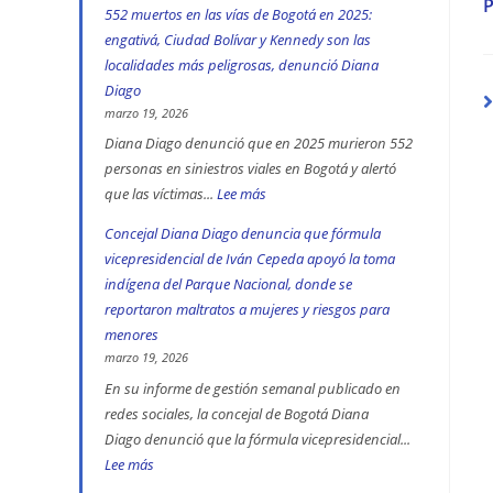
a
552 muertos en las vías de Bogotá en 2025:
engativá, Ciudad Bolívar y Kennedy son las
localidades más peligrosas, denunció Diana
Diago
marzo 19, 2026
Diana Diago denunció que en 2025 murieron 552
personas en siniestros viales en Bogotá y alertó
que las víctimas...
Lee más
:
552
Concejal Diana Diago denuncia que fórmula
muertos
vicepresidencial de Iván Cepeda apoyó la toma
en
indígena del Parque Nacional, donde se
las
reportaron maltratos a mujeres y riesgos para
vías
menores
de
marzo 19, 2026
Bogotá
En su informe de gestión semanal publicado en
redes sociales, la concejal de Bogotá Diana
en
Diago denunció que la fórmula vicepresidencial...
2025:
Lee más
:
engativá,
Concejal