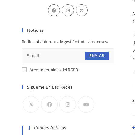
d
Se
Se
Se
A
abre
abre
abre
s
en
en
en
Noticias
una
una
una
L
nueva
nueva
nueva
Recibe mis informes de gestión todos los meses.
B
pestaña
pestaña
pestaña
p
ENVIAR
v
Aceptar términos del RGPD
E
Sígueme En Las Redes
L
Últimas Noticias
m