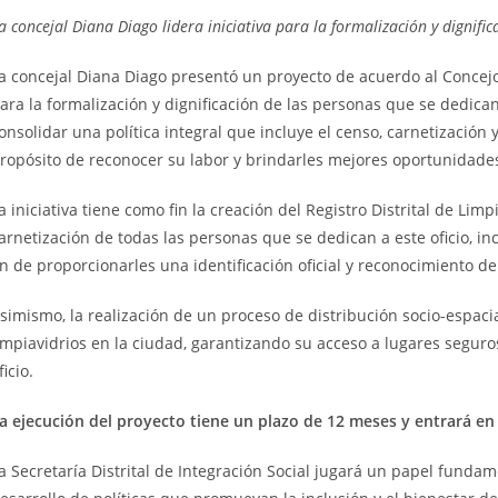
ntrada:
entrada:
entrada:
a concejal Diana Diago lidera iniciativa para la formalización y dignific
a concejal Diana Diago presentó un proyecto de acuerdo al Concejo
ara la formalización y dignificación de las personas que se dedican
onsolidar una política integral que incluye el censo, carnetización y
ropósito de reconocer su labor y brindarles mejores oportunidade
a iniciativa tiene como fin la creación del Registro Distrital de Li
arnetización de todas las personas que se dedican a este oficio, in
in de proporcionarles una identificación oficial y reconocimiento de
simismo, la realización de un proceso de distribución socio-espacia
impiavidrios en la ciudad, garantizando su acceso a lugares seguro
ficio.
a ejecución del proyecto tiene un plazo de 12 meses y entrará en 
a Secretaría Distrital de Integración Social jugará un papel fundam