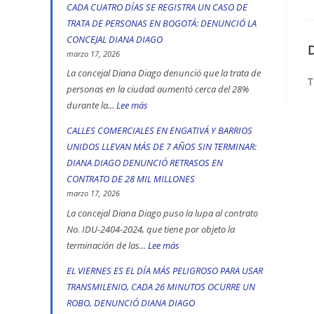
Ciudad
CADA CUATRO DÍAS SE REGISTRA UN CASO DE
Diana
Bolívar
TRATA DE PERSONAS EN BOGOTÁ: DENUNCIÓ LA
Diago
y
CONCEJAL DIANA DIAGO
denuncia
Kennedy
marzo 17, 2026
que
son
La concejal Diana Diago denunció que la trata de
T
fórmula
personas en la ciudad aumentó cerca del 28%
las
vicepresidencial
durante la...
Lee más
:
localidades
de
CADA
más
CALLES COMERCIALES EN ENGATIVÁ Y BARRIOS
Iván
CUATRO
peligrosas,
UNIDOS LLEVAN MÁS DE 7 AÑOS SIN TERMINAR:
Cepeda
DÍAS
denunció
DIANA DIAGO DENUNCIÓ RETRASOS EN
apoyó
SE
Diana
CONTRATO DE 28 MIL MILLONES
la
REGISTRA
marzo 17, 2026
Diago
toma
UN
La concejal Diana Diago puso la lupa al contrato
indígena
CASO
No. IDU-2404-2024, que tiene por objeto la
del
terminación de las...
Lee más
:
DE
Parque
CALLES
TRATA
EL VIERNES ES EL DÍA MÁS PELIGROSO PARA USAR
Nacional,
COMERCIALES
DE
TRANSMILENIO, CADA 26 MINUTOS OCURRE UN
donde
EN
PERSONAS
ROBO, DENUNCIÓ DIANA DIAGO