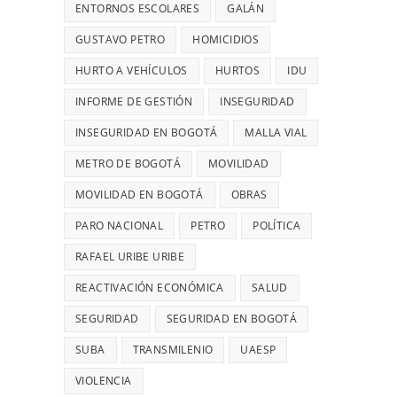
28
UN
ENTORNOS ESCOLARES
GALÁN
MIL
ROBO,
GUSTAVO PETRO
HOMICIDIOS
MILLONES
DENUNCIÓ
HURTO A VEHÍCULOS
HURTOS
DIANA
IDU
DIAGO
INFORME DE GESTIÓN
INSEGURIDAD
INSEGURIDAD EN BOGOTÁ
MALLA VIAL
METRO DE BOGOTÁ
MOVILIDAD
MOVILIDAD EN BOGOTÁ
OBRAS
PARO NACIONAL
PETRO
POLÍTICA
RAFAEL URIBE URIBE
REACTIVACIÓN ECONÓMICA
SALUD
SEGURIDAD
SEGURIDAD EN BOGOTÁ
SUBA
TRANSMILENIO
UAESP
VIOLENCIA