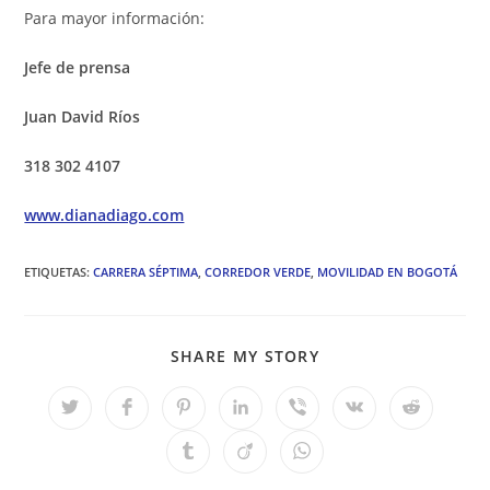
Para mayor información:
Jefe de prensa
Juan David Ríos
318 302 4107
www.dianadiago.com
ETIQUETAS
:
CARRERA SÉPTIMA
,
CORREDOR VERDE
,
MOVILIDAD EN BOGOTÁ
COMPARTIR
SHARE MY STORY
ESTE
CONTENIDO
Se
Se
Se
Se
Se
Se
Se
abre
abre
abre
abre
abre
abre
abre
en
en
en
en
en
en
en
Se
Se
Se
una
una
una
una
una
una
una
abre
abre
abre
nueva
nueva
nueva
nueva
nueva
nueva
nueva
en
en
en
ventana
ventana
ventana
ventana
ventana
ventana
ventana