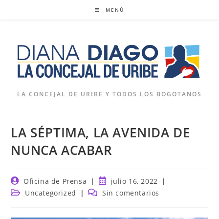
Ir
MENÚ
al
contenido
LA CONCEJAL DE URIBE Y TODOS LOS BOGOTANOS
LA SÉPTIMA, LA AVENIDA DE
NUNCA ACABAR
Autor
Publicación
Oficina de Prensa
julio 16, 2022
de
de
Categoría
Comentarios
Uncategorized
Sin comentarios
la
la
de
de
entrada:
entrada:
la
la