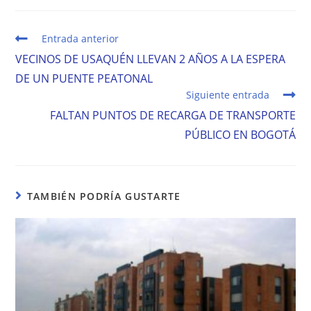
una
una
una
nueva
nueva
nueva
ventana
ventana
ventana
Leer
Entrada anterior
más
VECINOS DE USAQUÉN LLEVAN 2 AÑOS A LA ESPERA
artículos
DE UN PUENTE PEATONAL
Siguiente entrada
FALTAN PUNTOS DE RECARGA DE TRANSPORTE
PÚBLICO EN BOGOTÁ
TAMBIÉN PODRÍA GUSTARTE