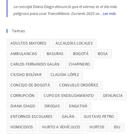
Diago
del
DE
ENGATIVÁ
La concejal Diana Diago denunció que el viernes es el día más
Parque
PERSONAS
Y
peligroso para usar TransMilenio. Durante 2025 se...
Lee más
:
Nacional,
EN
BARRIOS
EL
donde
BOGOTÁ:
UNIDOS
VIERNES
Temas
se
DENUNCIÓ
LLEVAN
ES
reportaron
LA
MÁS
ADULTOS MAYORES
ALCALDÍAS LOCALES
EL
maltratos
CONCEJAL
DE
DÍA
AMBULANCIAS
BASURAS
BOGOTÁ
BOSA
a
DIANA
7
MÁS
mujeres
DIAGO
AÑOS
CARLOS FERNANDO GALÁN
CHAPINERO
PELIGRO
y
SIN
PARA
CIUDAD BOLÍVAR
CLAUDIA LÓPEZ
riesgos
TERMINAR:
USAR
para
CONCEJO DE BOGOTÁ
CONSUELO ORDÓÑEZ
DIANA
TRANSMIL
menores
DIAGO
CORRUPCIÓN
CUPO DE ENDEUDAMIENTO
DENUNCIA
CADA
DENUNCIÓ
26
DIANA DIAGO
DROGAS
ENGATIVÁ
RETRASOS
MINUTOS
EN
ENTORNOS ESCOLARES
GALÁN
GUSTAVO PETRO
OCURRE
CONTRATO
UN
HOMICIDIOS
HURTO A VEHÍCULOS
HURTOS
IDU
DE
ROBO,