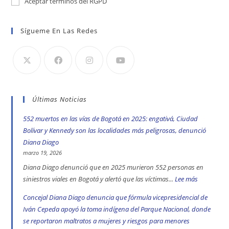
Aceptar términos del RGPD
Sígueme En Las Redes
Últimas Noticias
552 muertos en las vías de Bogotá en 2025: engativá, Ciudad
Bolívar y Kennedy son las localidades más peligrosas, denunció
Diana Diago
marzo 19, 2026
Diana Diago denunció que en 2025 murieron 552 personas en
siniestros viales en Bogotá y alertó que las víctimas...
Lee más
:
552
Concejal Diana Diago denuncia que fórmula vicepresidencial de
muertos
Iván Cepeda apoyó la toma indígena del Parque Nacional, donde
en
se reportaron maltratos a mujeres y riesgos para menores