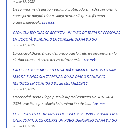
las
marzo 19, 2026
vías
En su informe de gestión semanal publicado en redes sociales, la
de
concejal de Bogotá Diana Diago denunció que la fórmula
Bogotá
vicepresidencial...
Lee más
:
en
Concejal
CADA CUATRO DÍAS SE REGISTRA UN CASO DE TRATA DE PERSONAS
2025:
Diana
EN BOGOTÁ: DENUNCIÓ LA CONCEJAL DIANA DIAGO
engativá,
Diago
marzo 17, 2026
Ciudad
denuncia
La concejal Diana Diago denunció que la trata de personas en la
Bolívar
que
ciudad aumentó cerca del 28% durante la...
Lee más
:
y
fórmula
CADA
CALLES COMERCIALES EN ENGATIVÁ Y BARRIOS UNIDOS LLEVAN
Kennedy
vicepresidencial
CUATRO
MÁS DE 7 AÑOS SIN TERMINAR: DIANA DIAGO DENUNCIÓ
son
de
DÍAS
RETRASOS EN CONTRATO DE 28 MIL MILLONES
las
Iván
SE
marzo 17, 2026
localidad
Cepeda
REGISTRA
La concejal Diana Diago puso la lupa al contrato No. IDU-2404-
más
apoyó
UN
2024, que tiene por objeto la terminación de las...
Lee más
:
peligrosas
la
CASO
CALLES
EL VIERNES ES EL DÍA MÁS PELIGROSO PARA USAR TRANSMILENIO,
denunció
toma
DE
COMERCIALE
CADA 26 MINUTOS OCURRE UN ROBO, DENUNCIÓ DIANA DIAGO
Diana
indígena
TRATA
EN
marzo 12, 2026