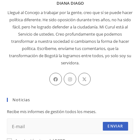
DIANA DIAGO
Llegué al Concejo a trabajar por la gente, creo que sí se puede hacer
política diferente. He sido oposición durante tres años, no ha sido
fácil, pero he logrado defender a la ciudadanía. Mi Curul está al
Servicio de ustedes. Creo profundamente que podemos
transformar a nuestra sociedad si cambiamos la forma de hacer
política. Escríbeme, envíame tus comentarios, que la
transformación de Bogotá la logramos entre todos, yo solo soy su
servidora.
Se
Se
Se
abre
abre
abre
en
en
en
Noticias
una
una
una
nueva
nueva
nueva
Recibe mis informes de gestión todos los meses.
pestaña
pestaña
pestaña
ENVIAR