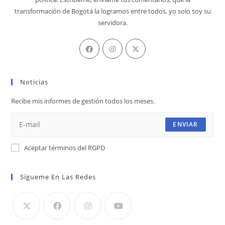
transformación de Bogotá la logramos entre todos, yo solo soy su
servidora.
Se
Se
Se
abre
abre
abre
en
en
en
Noticias
una
una
una
nueva
nueva
nueva
Recibe mis informes de gestión todos los meses.
pestaña
pestaña
pestaña
ENVIAR
Aceptar términos del RGPD
Sígueme En Las Redes