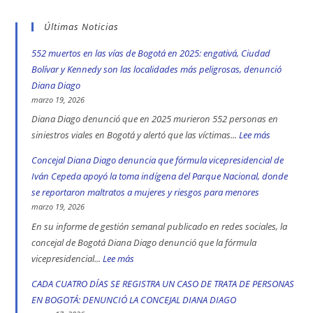
Últimas Noticias
552 muertos en las vías de Bogotá en 2025: engativá, Ciudad
Bolívar y Kennedy son las localidades más peligrosas, denunció
Diana Diago
marzo 19, 2026
Diana Diago denunció que en 2025 murieron 552 personas en
siniestros viales en Bogotá y alertó que las víctimas...
Lee más
:
552
Concejal Diana Diago denuncia que fórmula vicepresidencial de
muertos
Iván Cepeda apoyó la toma indígena del Parque Nacional, donde
en
se reportaron maltratos a mujeres y riesgos para menores
las
marzo 19, 2026
vías
En su informe de gestión semanal publicado en redes sociales, la
de
concejal de Bogotá Diana Diago denunció que la fórmula
Bogotá
vicepresidencial...
Lee más
:
en
Concejal
CADA CUATRO DÍAS SE REGISTRA UN CASO DE TRATA DE PERSONAS
2025:
Diana
EN BOGOTÁ: DENUNCIÓ LA CONCEJAL DIANA DIAGO
engativá,
Diago