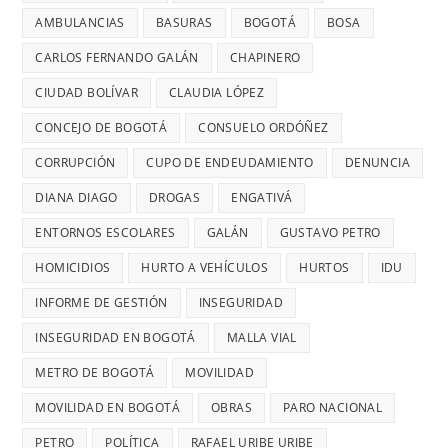
CONCEJAL
DE
DÍA
AMBULANCIAS
BASURAS
BOGOTÁ
BOSA
a
DIANA
7
MÁS
mujeres
DIAGO
AÑOS
CARLOS FERNANDO GALÁN
CHAPINERO
PELIGRO
y
SIN
PARA
CIUDAD BOLÍVAR
CLAUDIA LÓPEZ
riesgos
TERMINAR:
USAR
para
CONCEJO DE BOGOTÁ
CONSUELO ORDÓÑEZ
DIANA
TRANSMIL
menores
DIAGO
CORRUPCIÓN
CUPO DE ENDEUDAMIENTO
DENUNCIA
CADA
DENUNCIÓ
26
DIANA DIAGO
DROGAS
ENGATIVÁ
RETRASOS
MINUTOS
EN
ENTORNOS ESCOLARES
GALÁN
GUSTAVO PETRO
OCURRE
CONTRATO
UN
HOMICIDIOS
HURTO A VEHÍCULOS
HURTOS
IDU
DE
ROBO,
INFORME DE GESTIÓN
INSEGURIDAD
28
DENUNCI
MIL
INSEGURIDAD EN BOGOTÁ
MALLA VIAL
DIANA
MILLONES
DIAGO
METRO DE BOGOTÁ
MOVILIDAD
MOVILIDAD EN BOGOTÁ
OBRAS
PARO NACIONAL
PETRO
POLÍTICA
RAFAEL URIBE URIBE