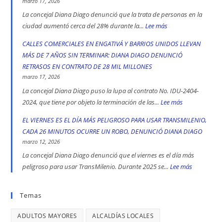
marzo 17, 2026
Ciudad
denuncia
La concejal Diana Diago denunció que la trata de personas en la
Bolívar
que
ciudad aumentó cerca del 28% durante la...
Lee más
:
y
fórmula
CADA
CALLES COMERCIALES EN ENGATIVÁ Y BARRIOS UNIDOS LLEVAN
Kennedy
vicepresidencial
CUATRO
MÁS DE 7 AÑOS SIN TERMINAR: DIANA DIAGO DENUNCIÓ
son
de
DÍAS
RETRASOS EN CONTRATO DE 28 MIL MILLONES
las
Iván
SE
marzo 17, 2026
localidad
Cepeda
REGISTRA
La concejal Diana Diago puso la lupa al contrato No. IDU-2404-
más
apoyó
UN
2024, que tiene por objeto la terminación de las...
Lee más
:
peligrosas
la
CASO
CALLES
EL VIERNES ES EL DÍA MÁS PELIGROSO PARA USAR TRANSMILENIO,
denunció
toma
DE
COMERCIALE
CADA 26 MINUTOS OCURRE UN ROBO, DENUNCIÓ DIANA DIAGO
Diana
indígena
TRATA
EN
marzo 12, 2026
Diago
del
DE
ENGATIVÁ
La concejal Diana Diago denunció que el viernes es el día más
Parque
PERSONAS
Y
peligroso para usar TransMilenio. Durante 2025 se...
Lee más
:
Nacional,
EN
BARRIOS
EL
donde
BOGOTÁ:
UNIDOS
VIERNES
Temas
se
DENUNCIÓ
LLEVAN
ES
reportaron
LA
MÁS
ADULTOS MAYORES
ALCALDÍAS LOCALES
EL
maltratos