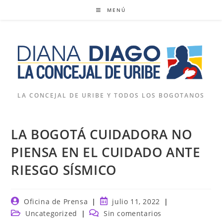
Ir
MENÚ
al
contenido
LA CONCEJAL DE URIBE Y TODOS LOS BOGOTANOS
LA BOGOTÁ CUIDADORA NO
PIENSA EN EL CUIDADO ANTE
RIESGO SÍSMICO
Autor
Publicación
Oficina de Prensa
julio 11, 2022
de
de
Categoría
Comentarios
Uncategorized
Sin comentarios
la
la