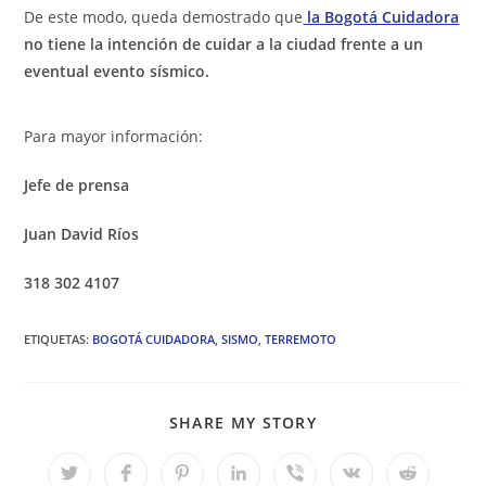
De este modo, queda demostrado que
la Bogotá Cuidadora
no tiene la intención de cuidar a la ciudad frente a un
eventual evento sísmico.
Para mayor información:
Jefe de prensa
Juan David Ríos
318 302 4107
ETIQUETAS
:
BOGOTÁ CUIDADORA
,
SISMO
,
TERREMOTO
COMPARTIR
SHARE MY STORY
ESTE
CONTENIDO
Se
Se
Se
Se
Se
Se
Se