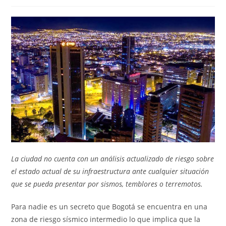
de
de
entrada:
entrada:
la
la
entrada:
entrada:
La ciudad no cuenta con un análisis actualizado de riesgo sobre
el estado actual de su infraestructura ante cualquier situación
que se pueda presentar por sismos, temblores o terremotos.
Para nadie es un secreto que Bogotá se encuentra en una
zona de riesgo sísmico intermedio lo que implica que la