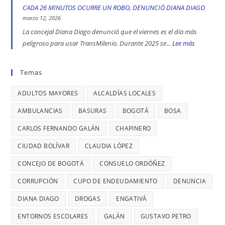
DE
COMERCIALE
CADA 26 MINUTOS OCURRE UN ROBO, DENUNCIÓ DIANA DIAGO
Diana
indígena
TRATA
EN
marzo 12, 2026
Diago
del
DE
ENGATIVÁ
La concejal Diana Diago denunció que el viernes es el día más
Parque
PERSONAS
Y
peligroso para usar TransMilenio. Durante 2025 se...
Lee más
:
Nacional,
EN
BARRIOS
EL
donde
BOGOTÁ:
UNIDOS
VIERNES
Temas
se
DENUNCIÓ
LLEVAN
ES
reportaron
LA
MÁS
ADULTOS MAYORES
ALCALDÍAS LOCALES
EL
maltratos
CONCEJAL
DE
DÍA
AMBULANCIAS
BASURAS
BOGOTÁ
BOSA
a
DIANA
7
MÁS
mujeres
DIAGO
AÑOS
CARLOS FERNANDO GALÁN
CHAPINERO
PELIGRO
y
SIN
PARA
CIUDAD BOLÍVAR
CLAUDIA LÓPEZ
riesgos
TERMINAR:
USAR
para
CONCEJO DE BOGOTÁ
CONSUELO ORDÓÑEZ
DIANA
TRANSMIL
menores
DIAGO
CORRUPCIÓN
CUPO DE ENDEUDAMIENTO
DENUNCIA
CADA
DENUNCIÓ
26
DIANA DIAGO
DROGAS
ENGATIVÁ
RETRASOS
MINUTOS
EN
ENTORNOS ESCOLARES
GALÁN
GUSTAVO PETRO
OCURRE