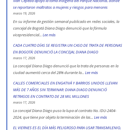
Iván Cepeda apoyó la toma indígena del Parque Nacional, donde
en
se reportaron maltratos a mujeres y riesgos para menores
las
marzo 19, 2026
vías
En su informe de gestión semanal publicado en redes sociales, la
de
concejal de Bogotá Diana Diago denunció que la fórmula
Bogotá
vicepresidencial...
Lee más
:
en
Concejal
CADA CUATRO DÍAS SE REGISTRA UN CASO DE TRATA DE PERSONAS
2025:
Diana
EN BOGOTÁ: DENUNCIÓ LA CONCEJAL DIANA DIAGO
engativá,
Diago
marzo 17, 2026
Ciudad
denuncia
La concejal Diana Diago denunció que la trata de personas en la
Bolívar
que
ciudad aumentó cerca del 28% durante la...
Lee más
:
y
fórmula
CADA
CALLES COMERCIALES EN ENGATIVÁ Y BARRIOS UNIDOS LLEVAN
Kennedy
vicepresidencial
CUATRO
MÁS DE 7 AÑOS SIN TERMINAR: DIANA DIAGO DENUNCIÓ
son
de
DÍAS
RETRASOS EN CONTRATO DE 28 MIL MILLONES
las
Iván
SE
marzo 17, 2026
localidad
Cepeda
REGISTRA
La concejal Diana Diago puso la lupa al contrato No. IDU-2404-
más
apoyó
UN
2024, que tiene por objeto la terminación de las...
Lee más
:
peligrosas
la
CASO
CALLES
EL VIERNES ES EL DÍA MÁS PELIGROSO PARA USAR TRANSMILENIO,
denunció
toma