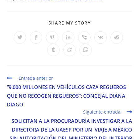
COMPARTIR
SHARE MY STORY
ESTE
CONTENIDO
Se
Se
Se
Se
Se
Se
Se
abre
abre
abre
abre
abre
abre
abre
en
en
en
en
en
en
en
Se
Se
Se
una
una
una
una
una
una
una
abre
abre
abre
nueva
nueva
nueva
nueva
nueva
nueva
nueva
en
en
en
ventana
ventana
ventana
ventana
ventana
ventana
ventana
una
una
una
nueva
nueva
nueva
ventana
ventana
ventana
Leer
Entrada anterior
más
“9.000 MILLONES EN VEHÍCULOS CAZA REGUEROS
artículos
QUE NO RECOGEN REGUEROS”: CONCEJAL DIANA
DIAGO
Siguiente entrada
SOLICITAN A LA PROCURADURÍA INVESTIGAR A LA
DIRECTORA DE LA UAESP POR UN VIAJE A MÉXICO
SIN AUTORIZACIÓN DEL MINISTERIO DEL INTERIOR