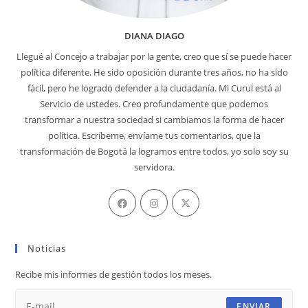
DIANA DIAGO
Llegué al Concejo a trabajar por la gente, creo que sí se puede hacer
política diferente. He sido oposición durante tres años, no ha sido
fácil, pero he logrado defender a la ciudadanía. Mi Curul está al
Servicio de ustedes. Creo profundamente que podemos
transformar a nuestra sociedad si cambiamos la forma de hacer
política. Escríbeme, envíame tus comentarios, que la
transformación de Bogotá la logramos entre todos, yo solo soy su
servidora.
Se
Se
Se
abre
abre
abre
en
en
en
Noticias
una
una
una
nueva
nueva
nueva
Recibe mis informes de gestión todos los meses.
pestaña
pestaña
pestaña
ENVIAR