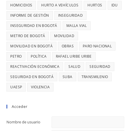
CONTRATO
UN
HOMICIDIOS
HURTO A VEHÍCULOS
HURTOS
IDU
DE
ROBO,
INFORME DE GESTIÓN
INSEGURIDAD
28
DENUNCI
MIL
INSEGURIDAD EN BOGOTÁ
MALLA VIAL
DIANA
MILLONES
DIAGO
METRO DE BOGOTÁ
MOVILIDAD
MOVILIDAD EN BOGOTÁ
OBRAS
PARO NACIONAL
PETRO
POLÍTICA
RAFAEL URIBE URIBE
REACTIVACIÓN ECONÓMICA
SALUD
SEGURIDAD
SEGURIDAD EN BOGOTÁ
SUBA
TRANSMILENIO
UAESP
VIOLENCIA
Acceder
Nombre de usuario