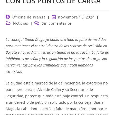
CON LOS PUNTOS DE CARGA
Autor
Publicación
Oficina de Prensa
noviembre 15, 2024
de
de
Categoría
Comentarios
Noticias
Sin comentarios
la
la
de
de
entrada:
entrada:
la
la
entrada:
entrada:
La concejal Diana Diago ya había alertado la falta de medidas
para mantener el control dentro de los centros de reclusión en
Bogotá y hoy la Administración Galán le da la razón. La falta de
inhibidores de señal y la regulación de los puntos de carga son
herramientas para los criminales que hacen llamadas
extorsivas.
La ciudad está a merced de la delincuencia, la extorsión no
para, pero para el Alcalde Galán y su Secretario de
Seguridad, parece que todo está bajo control. En respuesta
a un derecho de petición solicitado por la concejal Diana
Diago, la cabildante alertó la falta de mano firme por parte