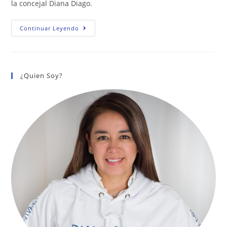
la concejal Diana Diago.
Bogotá
Continuar Leyendo
Se
Raja
En
Convivencia
Ciudadana
Y
¿Quien Soy?
El
Distrito
No
Hace
Nada