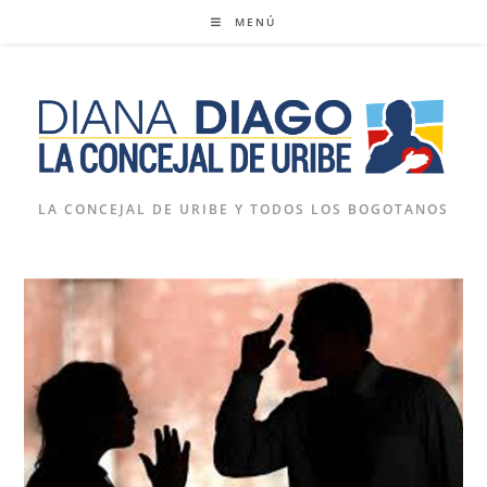
Ir
MENÚ
al
contenido
LA CONCEJAL DE URIBE Y TODOS LOS BOGOTANOS