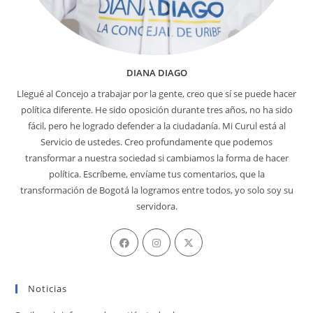
DIANA DIAGO
Llegué al Concejo a trabajar por la gente, creo que sí se puede hacer
política diferente. He sido oposición durante tres años, no ha sido
fácil, pero he logrado defender a la ciudadanía. Mi Curul está al
Servicio de ustedes. Creo profundamente que podemos
transformar a nuestra sociedad si cambiamos la forma de hacer
política. Escríbeme, envíame tus comentarios, que la
transformación de Bogotá la logramos entre todos, yo solo soy su
servidora.
Se
Se
Se
abre
abre
abre
en
en
en
Noticias
una
una
una
nueva
nueva
nueva