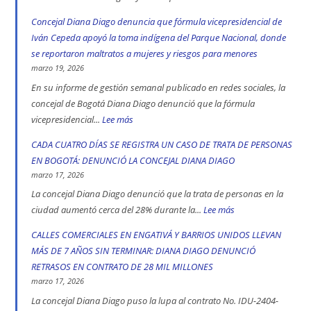
552
Concejal Diana Diago denuncia que fórmula vicepresidencial de
muertos
Iván Cepeda apoyó la toma indígena del Parque Nacional, donde
en
se reportaron maltratos a mujeres y riesgos para menores
las
marzo 19, 2026
vías
En su informe de gestión semanal publicado en redes sociales, la
de
concejal de Bogotá Diana Diago denunció que la fórmula
Bogotá
vicepresidencial...
Lee más
:
en
Concejal
CADA CUATRO DÍAS SE REGISTRA UN CASO DE TRATA DE PERSONAS
2025:
Diana
EN BOGOTÁ: DENUNCIÓ LA CONCEJAL DIANA DIAGO
engativá,
Diago
marzo 17, 2026
Ciudad
denuncia
La concejal Diana Diago denunció que la trata de personas en la
Bolívar
que
ciudad aumentó cerca del 28% durante la...
Lee más
:
y
fórmula
CADA
CALLES COMERCIALES EN ENGATIVÁ Y BARRIOS UNIDOS LLEVAN
Kennedy
vicepresidencial
CUATRO
MÁS DE 7 AÑOS SIN TERMINAR: DIANA DIAGO DENUNCIÓ
son
de
DÍAS
RETRASOS EN CONTRATO DE 28 MIL MILLONES
las
Iván
SE
marzo 17, 2026
localidad
Cepeda
REGISTRA
La concejal Diana Diago puso la lupa al contrato No. IDU-2404-
más
apoyó