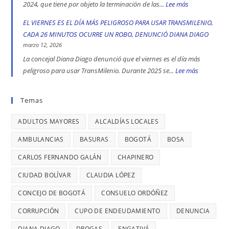
UN
2024, que tiene por objeto la terminación de las...
Lee más
:
peligrosas
la
CASO
CALLES
EL VIERNES ES EL DÍA MÁS PELIGROSO PARA USAR TRANSMILENIO,
denunció
toma
DE
COMERCIALE
CADA 26 MINUTOS OCURRE UN ROBO, DENUNCIÓ DIANA DIAGO
Diana
indígena
TRATA
EN
marzo 12, 2026
Diago
del
DE
ENGATIVÁ
La concejal Diana Diago denunció que el viernes es el día más
Parque
PERSONAS
Y
peligroso para usar TransMilenio. Durante 2025 se...
Lee más
:
Nacional,
EN
BARRIOS
EL
donde
BOGOTÁ:
UNIDOS
VIERNES
Temas
se
DENUNCIÓ
LLEVAN
ES
reportaron
LA
MÁS
ADULTOS MAYORES
ALCALDÍAS LOCALES
EL
maltratos
CONCEJAL
DE
DÍA
AMBULANCIAS
BASURAS
BOGOTÁ
BOSA
a
DIANA
7
MÁS
mujeres
DIAGO
AÑOS
CARLOS FERNANDO GALÁN
CHAPINERO
PELIGRO
y
SIN
PARA
CIUDAD BOLÍVAR
CLAUDIA LÓPEZ
riesgos
TERMINAR:
USAR
para
CONCEJO DE BOGOTÁ
CONSUELO ORDÓÑEZ
DIANA
TRANSMIL
menores
DIAGO
CORRUPCIÓN
CUPO DE ENDEUDAMIENTO
DENUNCIA
CADA
DENUNCIÓ
26
DIANA DIAGO
DROGAS
ENGATIVÁ