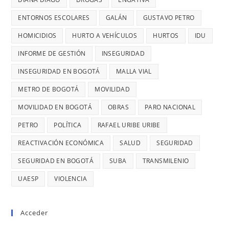
RETRASOS
MINUTOS
EN
ENTORNOS ESCOLARES
GALÁN
GUSTAVO PETRO
OCURRE
CONTRATO
UN
HOMICIDIOS
HURTO A VEHÍCULOS
HURTOS
IDU
DE
ROBO,
INFORME DE GESTIÓN
INSEGURIDAD
28
DENUNCI
MIL
INSEGURIDAD EN BOGOTÁ
MALLA VIAL
DIANA
MILLONES
DIAGO
METRO DE BOGOTÁ
MOVILIDAD
MOVILIDAD EN BOGOTÁ
OBRAS
PARO NACIONAL
PETRO
POLÍTICA
RAFAEL URIBE URIBE
REACTIVACIÓN ECONÓMICA
SALUD
SEGURIDAD
SEGURIDAD EN BOGOTÁ
SUBA
TRANSMILENIO
UAESP
VIOLENCIA
Acceder