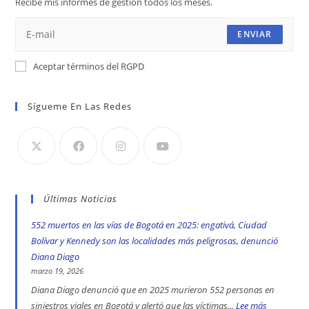
Recibe mis informes de gestión todos los meses.
pestaña
pestaña
pestaña
ENVIAR
Aceptar términos del RGPD
Sígueme En Las Redes
Últimas Noticias
552 muertos en las vías de Bogotá en 2025: engativá, Ciudad
Bolívar y Kennedy son las localidades más peligrosas, denunció
Diana Diago
marzo 19, 2026
Diana Diago denunció que en 2025 murieron 552 personas en
siniestros viales en Bogotá y alertó que las víctimas...
Lee más
: