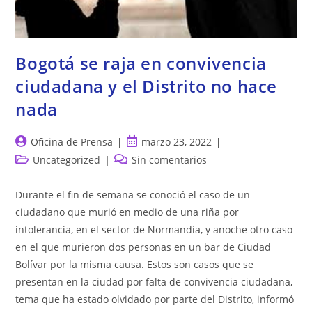
Bogotá se raja en convivencia
ciudadana y el Distrito no hace
nada
Autor
Publicación
Oficina de Prensa
marzo 23, 2022
de
de
Categoría
Comentarios
Uncategorized
Sin comentarios
la
la
de
de
entrada:
entrada:
la
la
Durante el fin de semana se conoció el caso de un
entrada:
entrada:
ciudadano que murió en medio de una riña por
intolerancia, en el sector de Normandía, y anoche otro caso
en el que murieron dos personas en un bar de Ciudad
Bolívar por la misma causa. Estos son casos que se
presentan en la ciudad por falta de convivencia ciudadana,
tema que ha estado olvidado por parte del Distrito, informó