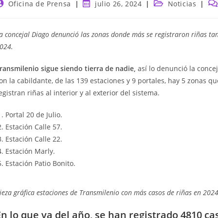
utor
Publicación
Categoría
Co
Oficina de Prensa
julio 26, 2024
Noticias
e
de
de
de
a
la
la
la
ntrada:
entrada:
entrada:
en
a concejal Diago denunció las zonas donde más se registraron riñas tant
024.
ransmilenio sigue siendo tierra de nadie,
así lo denunció la conce
on la cabildante, de las 139 estaciones y 9 portales, hay 5 zonas
egistran riñas al interior y al exterior del sistema.
Portal 20 de Julio.
Estación Calle 57.
Estación Calle 22.
Estación Marly.
Estación Patio Bonito.
ieza gráfica estaciones de Transmilenio con más casos de riñas en 2024
En lo que va del año, se han registrado 4810 cas