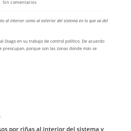
mentarios
Sin comentarios
trada:
o al interior como al exterior del sistema en lo que va del
jal Diago en su trabajo de control político. De acuerdo
 que preocupan, porque son las zonas donde más se
.
os por riñas al interior del sistema y