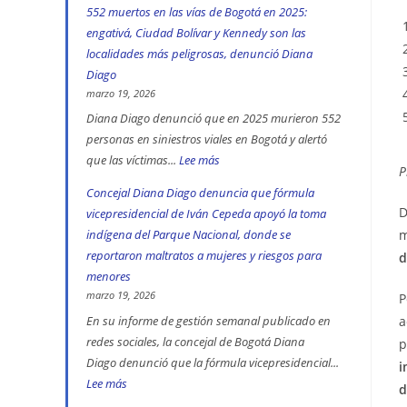
552 muertos en las vías de Bogotá en 2025:
engativá, Ciudad Bolívar y Kennedy son las
localidades más peligrosas, denunció Diana
Diago
marzo 19, 2026
Diana Diago denunció que en 2025 murieron 552
personas en siniestros viales en Bogotá y alertó
que las víctimas...
Lee más
:
P
552
Concejal Diana Diago denuncia que fórmula
muertos
D
vicepresidencial de Iván Cepeda apoyó la toma
en
indígena del Parque Nacional, donde se
m
las
reportaron maltratos a mujeres y riesgos para
d
vías
menores
de
marzo 19, 2026
P
Bogotá
En su informe de gestión semanal publicado en
a
redes sociales, la concejal de Bogotá Diana
en
p
Diago denunció que la fórmula vicepresidencial...
2025:
i
Lee más
:
engativá,
d
Concejal