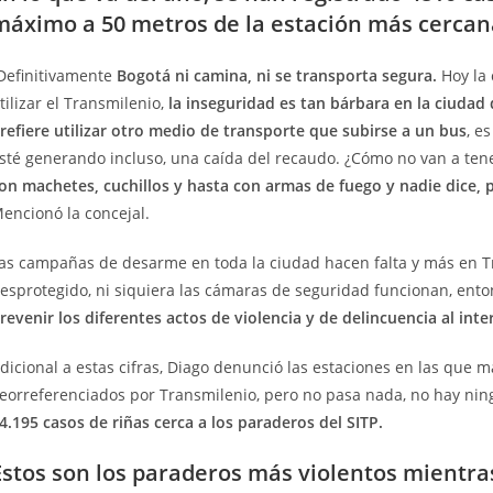
máximo a 50 metros de la estación más cerca
Definitivamente
Bogotá ni camina, ni se transporta segura.
Hoy la
tilizar el Transmilenio,
la inseguridad es tan bárbara en la ciudad
refiere utilizar otro medio de transporte que subirse a un bus
, e
sté generando incluso, una caída del recaudo. ¿Cómo no van a ten
on machetes, cuchillos y hasta con armas de fuego y nadie dice, 
encionó la concejal.
as campañas de desarme en toda la ciudad hacen falta y más en Tr
esprotegido, ni siquiera las cámaras de seguridad funcionan, ent
revenir los diferentes actos de violencia y de delincuencia al inte
dicional a estas cifras, Diago denunció las estaciones en las que 
eorreferenciados por Transmilenio, pero no pasa nada, no hay ni
4.195 casos de riñas cerca a los paraderos del SITP.
Estos son los paraderos más violentos mientras