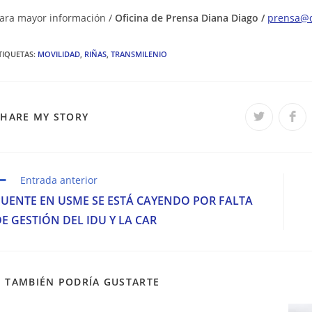
ara mayor información /
Oficina de Prensa Diana Diago /
prensa@d
TIQUETAS
:
MOVILIDAD
,
RIÑAS
,
TRANSMILENIO
COMPARTIR
SHARE MY STORY
Se
Se
abre
abr
en
en
ESTE
una
una
nueva
nue
ventana
ven
CONTENIDO
eer
Entrada anterior
ás
PUENTE EN USME SE ESTÁ CAYENDO POR FALTA
rtículos
E GESTIÓN DEL IDU Y LA CAR
TAMBIÉN PODRÍA GUSTARTE