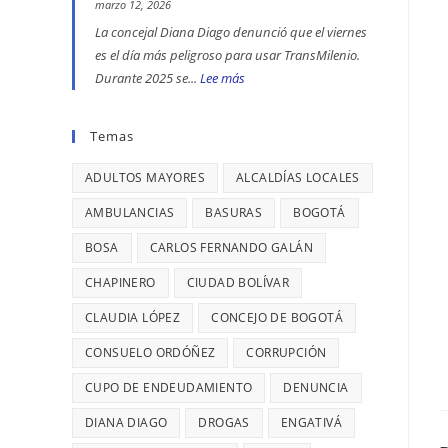
se
ENGATIVÁ
EN
marzo 12, 2026
reportaron
Y
BOGOTÁ:
La concejal Diana Diago denunció que el viernes
maltratos
BARRIOS
DENUNCIÓ
es el día más peligroso para usar TransMilenio.
a
UNIDOS
LA
Durante 2025 se...
Lee más
:
mujeres
LLEVAN
CONCEJAL
EL
y
MÁS
DIANA
VIERNES
Temas
riesgos
DE
DIAGO
ES
para
7
ADULTOS MAYORES
ALCALDÍAS LOCALES
EL
menores
AÑOS
DÍA
AMBULANCIAS
BASURAS
BOGOTÁ
SIN
MÁS
BOSA
CARLOS FERNANDO GALÁN
TERMINAR:
PELIGROSO
DIANA
PARA
CHAPINERO
CIUDAD BOLÍVAR
DIAGO
USAR
CLAUDIA LÓPEZ
CONCEJO DE BOGOTÁ
DENUNCIÓ
TRANSMILENIO,
RETRASOS
CONSUELO ORDÓÑEZ
CADA
CORRUPCIÓN
EN
26
CUPO DE ENDEUDAMIENTO
DENUNCIA
CONTRATO
MINUTOS
DIANA DIAGO
DROGAS
ENGATIVÁ
DE
OCURRE