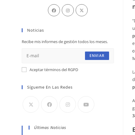
Se
Se
Se
abre
abre
abre
“
en
en
en
u
Noticias
una
una
una
p
nueva
nueva
nueva
Recibe mis informes de gestión todos los meses.
e
pestaña
pestaña
pestaña
c
ENVIAR
M
Aceptar términos del RGPD
L
d
p
Sígueme En Las Redes
A
g
3
Últimas Noticias