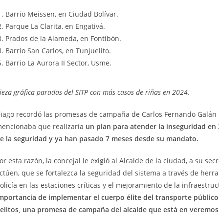
Barrio Meissen, en Ciudad Bolívar.
Parque La Clarita, en Engativá.
Prados de la Alameda, en Fontibón.
Barrio San Carlos, en Tunjuelito.
Barrio La Aurora II Sector, Usme.
ieza gráfica paradas del SITP con más casos de riñas en 2024.
iago recordó las promesas de campaña de Carlos Fernando Galán pa
encionaba que realizaría
un plan para atender la inseguridad en 3
e la seguridad y ya han pasado 7 meses desde su mandato.
or esta razón, la concejal le exigió al Alcalde de la ciudad, a su s
ctúen, que se fortalezca la seguridad del sistema a través de her
olicía en las estaciones críticas y el mejoramiento de la infraestru
mportancia de implementar el cuerpo élite del transporte públic
elitos, una promesa de campaña del alcalde que está en veremos