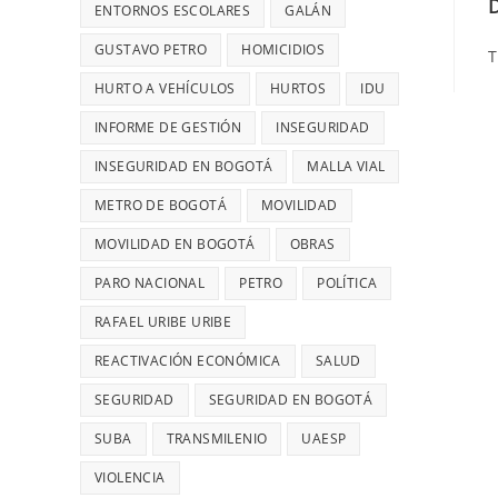
28
UN
ENTORNOS ESCOLARES
GALÁN
MIL
ROBO,
GUSTAVO PETRO
HOMICIDIOS
T
MILLONES
DENUNCIÓ
HURTO A VEHÍCULOS
HURTOS
DIANA
IDU
DIAGO
INFORME DE GESTIÓN
INSEGURIDAD
INSEGURIDAD EN BOGOTÁ
MALLA VIAL
METRO DE BOGOTÁ
MOVILIDAD
MOVILIDAD EN BOGOTÁ
OBRAS
PARO NACIONAL
PETRO
POLÍTICA
RAFAEL URIBE URIBE
REACTIVACIÓN ECONÓMICA
SALUD
SEGURIDAD
SEGURIDAD EN BOGOTÁ
SUBA
TRANSMILENIO
UAESP
VIOLENCIA