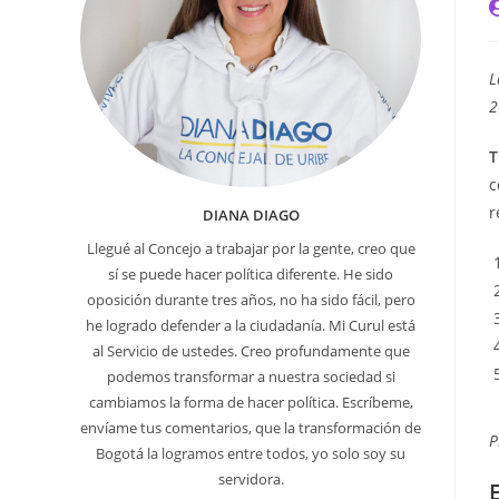
A
d
l
e
L
2
T
c
r
DIANA DIAGO
Llegué al Concejo a trabajar por la gente, creo que
sí se puede hacer política diferente. He sido
oposición durante tres años, no ha sido fácil, pero
he logrado defender a la ciudadanía. Mi Curul está
al Servicio de ustedes. Creo profundamente que
podemos transformar a nuestra sociedad si
cambiamos la forma de hacer política. Escríbeme,
envíame tus comentarios, que la transformación de
P
Bogotá la logramos entre todos, yo solo soy su
servidora.