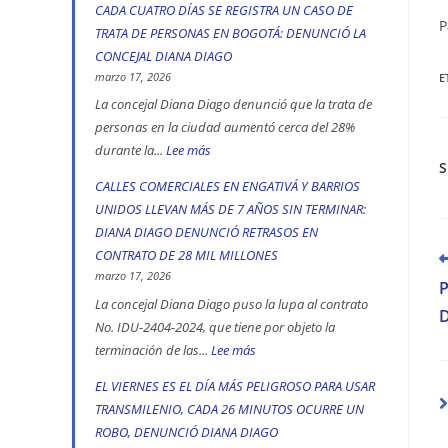
Ciudad
CADA CUATRO DÍAS SE REGISTRA UN CASO DE
Diana
P
Bolívar
TRATA DE PERSONAS EN BOGOTÁ: DENUNCIÓ LA
Diago
y
CONCEJAL DIANA DIAGO
denuncia
Kennedy
marzo 17, 2026
E
que
son
La concejal Diana Diago denunció que la trata de
fórmula
personas en la ciudad aumentó cerca del 28%
las
vicepresidencial
durante la...
Lee más
:
localidades
de
CADA
más
CALLES COMERCIALES EN ENGATIVÁ Y BARRIOS
Iván
CUATRO
peligrosas,
UNIDOS LLEVAN MÁS DE 7 AÑOS SIN TERMINAR:
Cepeda
DÍAS
denunció
DIANA DIAGO DENUNCIÓ RETRASOS EN
apoyó
SE
Diana
CONTRATO DE 28 MIL MILLONES
L
la
REGISTRA
m
marzo 17, 2026
Diago
a
toma
UN
La concejal Diana Diago puso la lupa al contrato
D
indígena
CASO
No. IDU-2404-2024, que tiene por objeto la
del
terminación de las...
Lee más
:
DE
Parque
CALLES
TRATA
EL VIERNES ES EL DÍA MÁS PELIGROSO PARA USAR
Nacional,
COMERCIALES
DE
TRANSMILENIO, CADA 26 MINUTOS OCURRE UN
donde
EN
PERSONAS
ROBO, DENUNCIÓ DIANA DIAGO