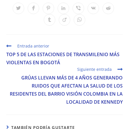
CONTENIDO
Se
Se
Se
Se
Se
Se
Se
abre
abre
abre
abre
abre
abre
abre
en
en
en
en
en
en
en
Se
Se
Se
una
una
una
una
una
una
una
abre
abre
abre
nueva
nueva
nueva
nueva
nueva
nueva
nueva
en
en
en
ventana
ventana
ventana
ventana
ventana
ventana
ventana
una
una
una
nueva
nueva
nueva
ventana
ventana
ventana
Leer
Entrada anterior
más
TOP 5 DE LAS ESTACIONES DE TRANSMILENIO MÁS
artículos
VIOLENTAS EN BOGOTÁ
Siguiente entrada
GRÚAS LLEVAN MÁS DE 4 AÑOS GENERANDO
RUIDOS QUE AFECTAN LA SALUD DE LOS
RESIDENTES DEL BARRIO VISIÓN COLOMBIA EN LA
LOCALIDAD DE KENNEDY
TAMBIÉN PODRÍA GUSTARTE