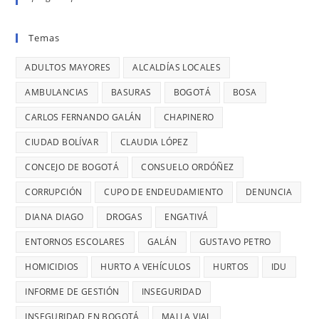
Nacional,
EN
BARRIOS
EL
donde
BOGOTÁ:
UNIDOS
VIERNES
Temas
se
DENUNCIÓ
LLEVAN
ES
reportaron
LA
MÁS
ADULTOS MAYORES
ALCALDÍAS LOCALES
EL
maltratos
CONCEJAL
DE
DÍA
AMBULANCIAS
BASURAS
BOGOTÁ
BOSA
a
DIANA
7
MÁS
mujeres
DIAGO
AÑOS
CARLOS FERNANDO GALÁN
CHAPINERO
PELIGRO
y
SIN
PARA
CIUDAD BOLÍVAR
CLAUDIA LÓPEZ
riesgos
TERMINAR:
USAR
para
CONCEJO DE BOGOTÁ
CONSUELO ORDÓÑEZ
DIANA
TRANSMIL
menores
DIAGO
CORRUPCIÓN
CUPO DE ENDEUDAMIENTO
DENUNCIA
CADA
DENUNCIÓ
26
DIANA DIAGO
DROGAS
ENGATIVÁ
RETRASOS
MINUTOS
EN
ENTORNOS ESCOLARES
GALÁN
GUSTAVO PETRO
OCURRE
CONTRATO
UN
HOMICIDIOS
HURTO A VEHÍCULOS
HURTOS
IDU
DE
ROBO,
INFORME DE GESTIÓN
INSEGURIDAD
28
DENUNCI
MIL
INSEGURIDAD EN BOGOTÁ
MALLA VIAL
DIANA