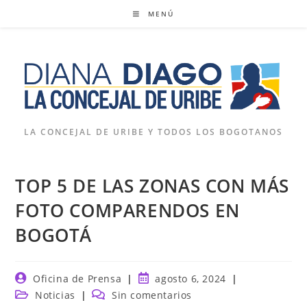
Ir
MENÚ
al
contenido
LA CONCEJAL DE URIBE Y TODOS LOS BOGOTANOS
TOP 5 DE LAS ZONAS CON MÁS
FOTO COMPARENDOS EN
BOGOTÁ
Autor
Publicación
Oficina de Prensa
agosto 6, 2024
de
de
Categoría
Comentarios
Noticias
Sin comentarios
la
la