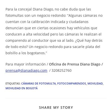
Para la concejal Diana Diago, no cabe duda que las
fotomultas son un negocio redondo: “Algunas cámaras no
cuentan con la calibración indicada y ciudadanos
denuncian que en ciertas ocasiones hay vehículos que
conducen a alta velocidad pero las cámaras le realizan el
comparendo al conductor que va al lado. ¿Qué hay detrás
de todo esto? Un negocio redondo para sacarle plata del
bolsillo a los bogotanos.”
Para mayor información /
Oficina de Prensa Diana Diago /
prensa@dianadiago.com
/ 3208252760
ETIQUETAS
:
CÁMARAS DE FOTOMULTA
,
FOTOCOMPARENDOS
,
MOVILIDAD
,
MOVILIDAD EN BOGOTÁ
COMPARTIR
SHARE MY STORY
ESTE