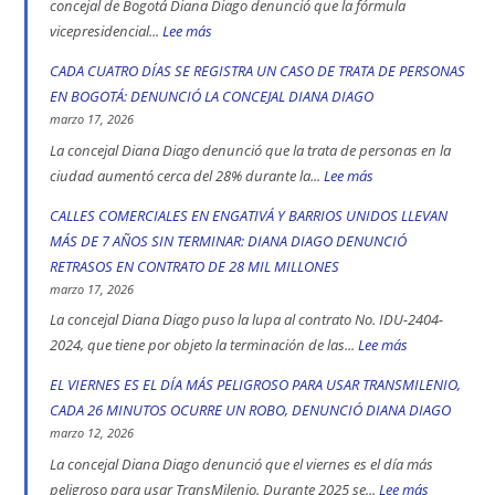
de
concejal de Bogotá Diana Diago denunció que la fórmula
Bogotá
vicepresidencial...
Lee más
:
en
Concejal
CADA CUATRO DÍAS SE REGISTRA UN CASO DE TRATA DE PERSONAS
2025:
Diana
EN BOGOTÁ: DENUNCIÓ LA CONCEJAL DIANA DIAGO
engativá,
Diago
marzo 17, 2026
Ciudad
denuncia
La concejal Diana Diago denunció que la trata de personas en la
Bolívar
que
ciudad aumentó cerca del 28% durante la...
Lee más
:
y
fórmula
CADA
CALLES COMERCIALES EN ENGATIVÁ Y BARRIOS UNIDOS LLEVAN
Kennedy
vicepresidencial
CUATRO
MÁS DE 7 AÑOS SIN TERMINAR: DIANA DIAGO DENUNCIÓ
son
de
DÍAS
RETRASOS EN CONTRATO DE 28 MIL MILLONES
las
Iván
SE
marzo 17, 2026
localidad
Cepeda
REGISTRA
La concejal Diana Diago puso la lupa al contrato No. IDU-2404-
más
apoyó
UN
2024, que tiene por objeto la terminación de las...
Lee más
:
peligrosas
la
CASO
CALLES
EL VIERNES ES EL DÍA MÁS PELIGROSO PARA USAR TRANSMILENIO,
denunció
toma
DE
COMERCIALE
CADA 26 MINUTOS OCURRE UN ROBO, DENUNCIÓ DIANA DIAGO
Diana
indígena
TRATA
EN
marzo 12, 2026
Diago
del
DE
ENGATIVÁ
La concejal Diana Diago denunció que el viernes es el día más
Parque
PERSONAS
Y
peligroso para usar TransMilenio. Durante 2025 se...
Lee más
: