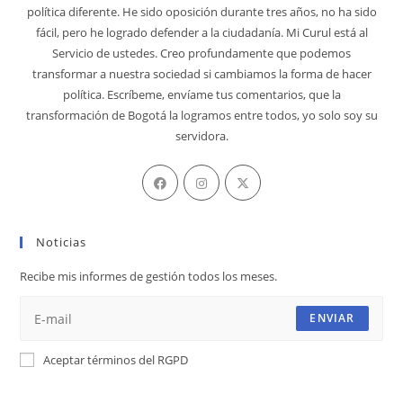
política diferente. He sido oposición durante tres años, no ha sido
fácil, pero he logrado defender a la ciudadanía. Mi Curul está al
Servicio de ustedes. Creo profundamente que podemos
transformar a nuestra sociedad si cambiamos la forma de hacer
política. Escríbeme, envíame tus comentarios, que la
transformación de Bogotá la logramos entre todos, yo solo soy su
servidora.
Se
Se
Se
abre
abre
abre
en
en
en
Noticias
una
una
una
nueva
nueva
nueva
Recibe mis informes de gestión todos los meses.
pestaña
pestaña
pestaña
ENVIAR
Aceptar términos del RGPD