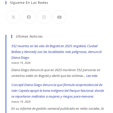
Sígueme En Las Redes
Últimas Noticias
552 muertos en las vías de Bogotá en 2025: engativá, Ciudad
Bolívar y Kennedy son las localidades más peligrosas, denunció
Diana Diago
marzo 19, 2026
Diana Diago denunció que en 2025 murieron 552 personas en
siniestros viales en Bogotá y alertó que las víctimas...
Lee más
:
552
Concejal Diana Diago denuncia que fórmula vicepresidencial de
muertos
Iván Cepeda apoyó la toma indígena del Parque Nacional, donde
en
se reportaron maltratos a mujeres y riesgos para menores
las
marzo 19, 2026
vías
En su informe de gestión semanal publicado en redes sociales, la