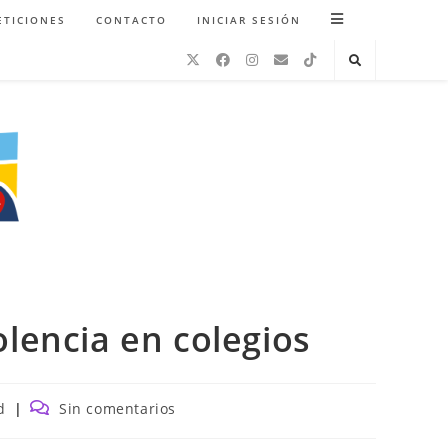
ETICIONES
CONTACTO
INICIAR SESIÓN
lencia en colegios
Comentarios
d
Sin comentarios
de
la