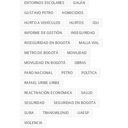
28
UN
ENTORNOS ESCOLARES
GALÁN
MIL
ROBO,
GUSTAVO PETRO
HOMICIDIOS
MILLONES
DENUNCIÓ
HURTO A VEHÍCULOS
HURTOS
DIANA
IDU
DIAGO
INFORME DE GESTIÓN
INSEGURIDAD
INSEGURIDAD EN BOGOTÁ
MALLA VIAL
METRO DE BOGOTÁ
MOVILIDAD
MOVILIDAD EN BOGOTÁ
OBRAS
PARO NACIONAL
PETRO
POLÍTICA
RAFAEL URIBE URIBE
REACTIVACIÓN ECONÓMICA
SALUD
SEGURIDAD
SEGURIDAD EN BOGOTÁ
SUBA
TRANSMILENIO
UAESP
VIOLENCIA