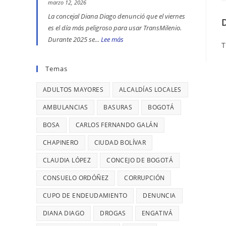
se
ENGATIVÁ
EN
marzo 12, 2026
reportaron
Y
BOGOTÁ:
La concejal Diana Diago denunció que el viernes
maltratos
BARRIOS
DENUNCIÓ
es el día más peligroso para usar TransMilenio.
a
UNIDOS
LA
Durante 2025 se...
Lee más
:
T
mujeres
LLEVAN
CONCEJAL
EL
y
MÁS
DIANA
VIERNES
Temas
riesgos
DE
DIAGO
ES
para
7
ADULTOS MAYORES
ALCALDÍAS LOCALES
EL
menores
AÑOS
DÍA
AMBULANCIAS
BASURAS
BOGOTÁ
SIN
MÁS
BOSA
CARLOS FERNANDO GALÁN
TERMINAR:
PELIGROSO
DIANA
PARA
CHAPINERO
CIUDAD BOLÍVAR
DIAGO
USAR
CLAUDIA LÓPEZ
CONCEJO DE BOGOTÁ
DENUNCIÓ
TRANSMILENIO,
RETRASOS
CONSUELO ORDÓÑEZ
CADA
CORRUPCIÓN
EN
26
CUPO DE ENDEUDAMIENTO
DENUNCIA
CONTRATO
MINUTOS
DIANA DIAGO
DROGAS
ENGATIVÁ
DE
OCURRE