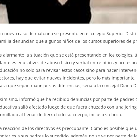
n nuevo caso de matoneo se presentó en el colegio Superior Distri
amilia denuncian que algunos niños de los cursos superiores de p
s alarmante la situación que se está presentando en los colegios,
lanteles educativos de abuso físico y verbal entre niños y profesore
ducación no solo para revisar estos casos sino para hacer interve
ectores, hay que evitar nuevos incidentes, pero lo más importante, h
ara que sepan manejar sus diferencias, señaló la concejal Diana D
simismo, informó que ha recibido denuncias por parte de padres d
ducativa salió afectado luego de que fuera chuzado con una jering
umillado al llenar de tierra todo su cuerpo, incluso su boca.
a reacción de los directivos es preocupante. Cómo es posible que u
ontarles a sus padres lo sucedido, además, no se ve por parte de la