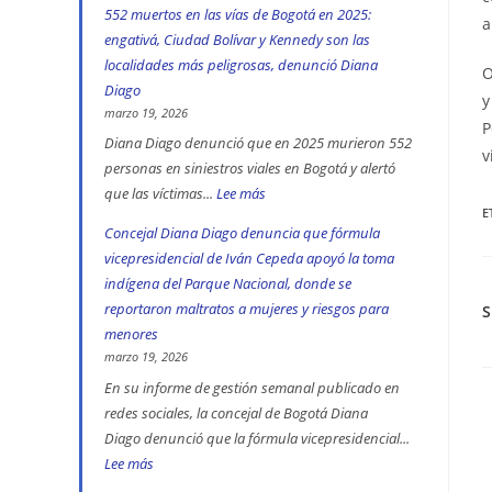
552 muertos en las vías de Bogotá en 2025:
a
engativá, Ciudad Bolívar y Kennedy son las
localidades más peligrosas, denunció Diana
O
Diago
y
marzo 19, 2026
P
Diana Diago denunció que en 2025 murieron 552
v
personas en siniestros viales en Bogotá y alertó
que las víctimas...
Lee más
:
E
552
Concejal Diana Diago denuncia que fórmula
muertos
vicepresidencial de Iván Cepeda apoyó la toma
en
indígena del Parque Nacional, donde se
las
reportaron maltratos a mujeres y riesgos para
vías
menores
de
marzo 19, 2026
Bogotá
En su informe de gestión semanal publicado en
L
redes sociales, la concejal de Bogotá Diana
en
m
Diago denunció que la fórmula vicepresidencial...
2025:
a
Lee más
:
engativá,
Concejal