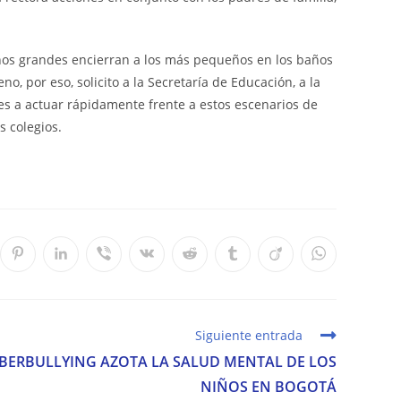
iños grandes encierran a los más pequeños en los baños
no, por eso, solicito a la Secretaría de Educación, a la
tes a actuar rápidamente frente a estos escenarios de
s colegios.
Se
Se
Se
Se
Se
Se
Se
Se
e
abre
abre
abre
abre
abre
abre
abre
abre
en
en
en
en
en
en
en
en
una
una
una
una
una
una
una
una
va
nueva
nueva
nueva
nueva
nueva
nueva
nueva
nueva
tana
ventana
ventana
ventana
ventana
ventana
ventana
ventana
ventana
Siguiente entrada
IBERBULLYING AZOTA LA SALUD MENTAL DE LOS
NIÑOS EN BOGOTÁ