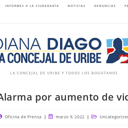
INFORMES A LA CIUDADANÍA
NOTICIAS
DENUNCIAS
P
LA CONCEJAL DE URIBE Y TODOS LOS BOGOTANOS
Alarma por aumento de vio
utor
Publicación
Categoría
Oficina de Prensa
marzo 9, 2022
Uncategorize
e
de
de
a
la
la