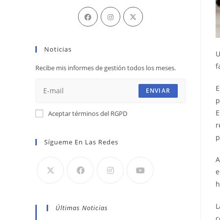
Se
Se
Se
abre
abre
abre
en
en
en
Noticias
una
una
una
U
nueva
nueva
nueva
f
Recibe mis informes de gestión todos los meses.
pestaña
pestaña
pestaña
E
ENVIAR
p
E
Aceptar términos del RGPD
r
p
Sígueme En Las Redes
A
e
h
L
Últimas Noticias
c