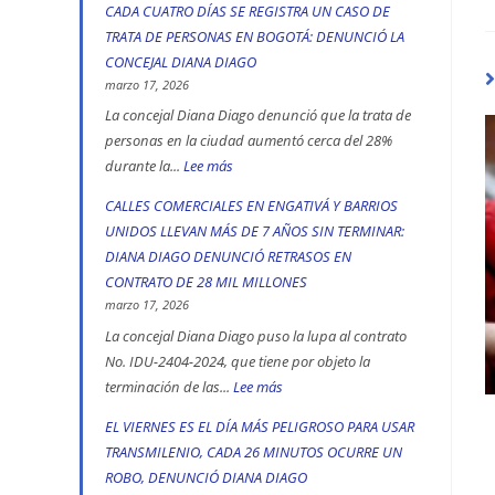
Ciudad
CADA CUATRO DÍAS SE REGISTRA UN CASO DE
Diana
Bolívar
TRATA DE PERSONAS EN BOGOTÁ: DENUNCIÓ LA
Diago
y
CONCEJAL DIANA DIAGO
denuncia
Kennedy
marzo 17, 2026
que
son
La concejal Diana Diago denunció que la trata de
fórmula
personas en la ciudad aumentó cerca del 28%
las
vicepresidencial
durante la...
Lee más
:
localidades
de
CADA
más
CALLES COMERCIALES EN ENGATIVÁ Y BARRIOS
Iván
CUATRO
peligrosas,
UNIDOS LLEVAN MÁS DE 7 AÑOS SIN TERMINAR:
Cepeda
DÍAS
denunció
DIANA DIAGO DENUNCIÓ RETRASOS EN
apoyó
SE
Diana
CONTRATO DE 28 MIL MILLONES
la
REGISTRA
marzo 17, 2026
Diago
toma
UN
La concejal Diana Diago puso la lupa al contrato
indígena
CASO
No. IDU-2404-2024, que tiene por objeto la
del
terminación de las...
Lee más
:
DE
Parque
CALLES
TRATA
EL VIERNES ES EL DÍA MÁS PELIGROSO PARA USAR
Nacional,
COMERCIALES
DE
TRANSMILENIO, CADA 26 MINUTOS OCURRE UN
donde
EN
PERSONAS
ROBO, DENUNCIÓ DIANA DIAGO