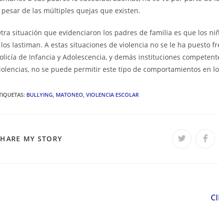
 pesar de las múltiples quejas que existen.
tra situación que evidenciaron los padres de familia es que los n
 los lastiman. A estas situaciones de violencia no se le ha puesto fre
olicía de Infancia y Adolescencia, y demás instituciones competen
iolencias, no se puede permitir este tipo de comportamientos en lo
TIQUETAS
:
BULLYING
,
MATONEO
,
VIOLENCIA ESCOLAR
COMPARTIR
SHARE MY STORY
Se
Se
abre
abr
en
en
ESTE
una
una
nueva
nue
ventana
ven
CONTENIDO
eer
ás
C
rtículos