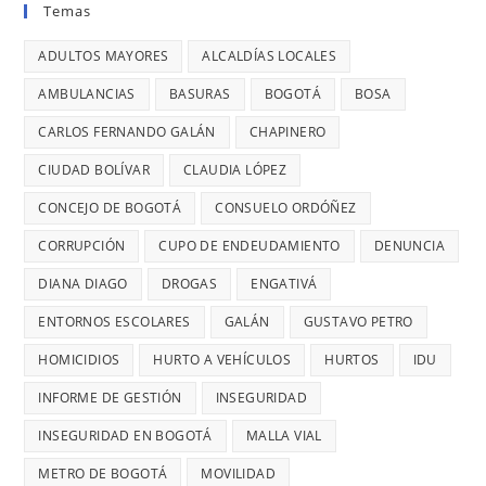
VIERNES
Temas
se
DENUNCIÓ
LLEVAN
ES
reportaron
LA
MÁS
ADULTOS MAYORES
ALCALDÍAS LOCALES
EL
maltratos
CONCEJAL
DE
DÍA
AMBULANCIAS
BASURAS
BOGOTÁ
BOSA
a
DIANA
7
MÁS
mujeres
DIAGO
AÑOS
CARLOS FERNANDO GALÁN
CHAPINERO
PELIGRO
y
SIN
PARA
CIUDAD BOLÍVAR
CLAUDIA LÓPEZ
riesgos
TERMINAR:
USAR
para
CONCEJO DE BOGOTÁ
CONSUELO ORDÓÑEZ
DIANA
TRANSMIL
menores
DIAGO
CORRUPCIÓN
CUPO DE ENDEUDAMIENTO
DENUNCIA
CADA
DENUNCIÓ
26
DIANA DIAGO
DROGAS
ENGATIVÁ
RETRASOS
MINUTOS
EN
ENTORNOS ESCOLARES
GALÁN
GUSTAVO PETRO
OCURRE
CONTRATO
UN
HOMICIDIOS
HURTO A VEHÍCULOS
HURTOS
IDU
DE
ROBO,
INFORME DE GESTIÓN
INSEGURIDAD
28
DENUNCI
MIL
INSEGURIDAD EN BOGOTÁ
MALLA VIAL
DIANA
MILLONES
DIAGO
METRO DE BOGOTÁ
MOVILIDAD