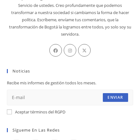
Servicio de ustedes. Creo profundamente que podemos
transformar a nuestra sociedad si cambiamos la forma de hacer
política. Escríbeme, envíame tus comentarios, que la
transformación de Bogotá la logramos entre todos, yo solo soy su
servidora.
Se
Se
Se
abre
abre
abre
en
en
en
Noticias
una
una
una
nueva
nueva
nueva
Recibe mis informes de gestión todos los meses.
pestaña
pestaña
pestaña
ENVIAR
Aceptar términos del RGPD
Sígueme En Las Redes