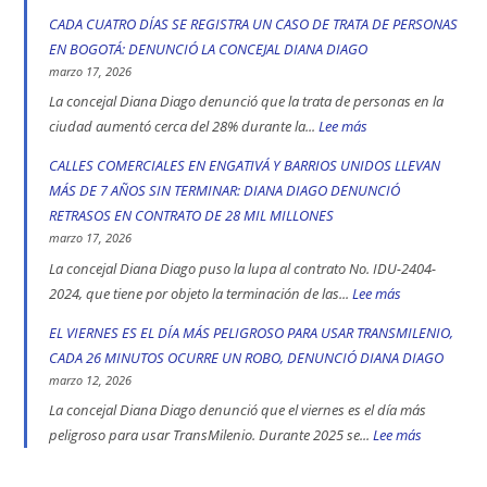
en
Concejal
CADA CUATRO DÍAS SE REGISTRA UN CASO DE TRATA DE PERSONAS
2025:
Diana
EN BOGOTÁ: DENUNCIÓ LA CONCEJAL DIANA DIAGO
engativá,
Diago
marzo 17, 2026
Ciudad
denuncia
La concejal Diana Diago denunció que la trata de personas en la
Bolívar
que
ciudad aumentó cerca del 28% durante la...
Lee más
:
y
fórmula
CADA
CALLES COMERCIALES EN ENGATIVÁ Y BARRIOS UNIDOS LLEVAN
Kennedy
vicepresidencial
CUATRO
MÁS DE 7 AÑOS SIN TERMINAR: DIANA DIAGO DENUNCIÓ
son
de
DÍAS
RETRASOS EN CONTRATO DE 28 MIL MILLONES
las
Iván
SE
marzo 17, 2026
localidad
Cepeda
REGISTRA
La concejal Diana Diago puso la lupa al contrato No. IDU-2404-
más
apoyó
UN
2024, que tiene por objeto la terminación de las...
Lee más
:
peligrosas
la
CASO
CALLES
EL VIERNES ES EL DÍA MÁS PELIGROSO PARA USAR TRANSMILENIO,
denunció
toma
DE
COMERCIALE
CADA 26 MINUTOS OCURRE UN ROBO, DENUNCIÓ DIANA DIAGO
Diana
indígena
TRATA
EN
marzo 12, 2026
Diago
del
DE
ENGATIVÁ
La concejal Diana Diago denunció que el viernes es el día más
Parque
PERSONAS
Y
peligroso para usar TransMilenio. Durante 2025 se...
Lee más
:
Nacional,
EN
BARRIOS
EL
donde
BOGOTÁ:
UNIDOS