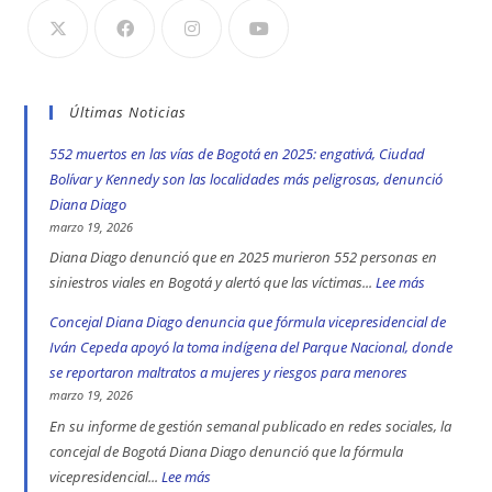
Últimas Noticias
552 muertos en las vías de Bogotá en 2025: engativá, Ciudad
Bolívar y Kennedy son las localidades más peligrosas, denunció
Diana Diago
marzo 19, 2026
Diana Diago denunció que en 2025 murieron 552 personas en
siniestros viales en Bogotá y alertó que las víctimas...
Lee más
:
552
Concejal Diana Diago denuncia que fórmula vicepresidencial de
muertos
Iván Cepeda apoyó la toma indígena del Parque Nacional, donde
en
se reportaron maltratos a mujeres y riesgos para menores
las
marzo 19, 2026
vías
En su informe de gestión semanal publicado en redes sociales, la
de
concejal de Bogotá Diana Diago denunció que la fórmula
Bogotá
vicepresidencial...
Lee más
: