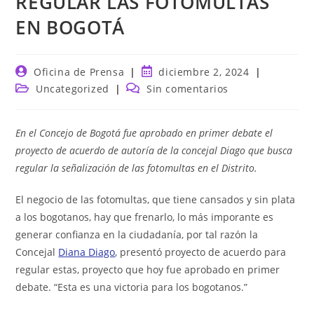
REGULAR LAS FOTOMULTAS
EN BOGOTÁ
Autor
Publicación
Oficina de Prensa
diciembre 2, 2024
de
de
Categoría
Comentarios
Uncategorized
Sin comentarios
la
la
de
de
entrada:
entrada:
la
la
entrada:
entrada:
En el Concejo de Bogotá fue aprobado en primer debate el
proyecto de acuerdo de autoría de la concejal Diago que busca
regular la señalización de las fotomultas en el Distrito.
El negocio de las fotomultas, que tiene cansados y sin plata
a los bogotanos, hay que frenarlo, lo más imporante es
generar confianza en la ciudadanía, por tal razón la
Concejal
Diana Diago
, presentó proyecto de acuerdo para
regular estas, proyecto que hoy fue aprobado en primer
debate. “Esta es una victoria para los bogotanos.”