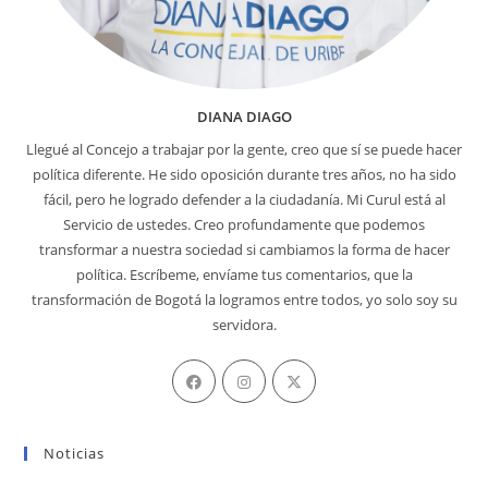
DIANA DIAGO
Llegué al Concejo a trabajar por la gente, creo que sí se puede hacer
política diferente. He sido oposición durante tres años, no ha sido
fácil, pero he logrado defender a la ciudadanía. Mi Curul está al
Servicio de ustedes. Creo profundamente que podemos
transformar a nuestra sociedad si cambiamos la forma de hacer
política. Escríbeme, envíame tus comentarios, que la
transformación de Bogotá la logramos entre todos, yo solo soy su
servidora.
Se
Se
Se
abre
abre
abre
en
en
en
Noticias
una
una
una
nueva
nueva
nueva