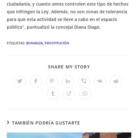
ciudadanía, y cuanto antes controlen este tipo de hechos
que infringen la Ley. Además, no son zonas de tolerancia
para que esta actividad se lleve a cabo en el espacio
público”, puntualizó la concejal Diana Diago.
ETIQUETAS
:
BONANZA
,
PROSTITUCIÓN
COMPARTIR
SHARE MY STORY
ESTE
CONTENIDO
Se
Se
Se
Se
Se
Se
Se
abre
abre
abre
abre
abre
abre
abre
en
en
en
en
en
en
en
Se
Se
Se
una
una
una
una
una
una
una
abre
abre
abre
nueva
nueva
nueva
nueva
nueva
nueva
nueva
en
en
en
ventana
ventana
ventana
ventana
ventana
ventana
ventana
una
una
una
nueva
nueva
nueva
ventana
ventana
ventana
TAMBIÉN PODRÍA GUSTARTE