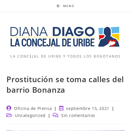
Ir
MENÚ
al
contenido
LA CONCEJAL DE URIBE Y TODOS LOS BOGOTANOS
Prostitución se toma calles del
barrio Bonanza
Autor
Publicación
Oficina de Prensa
septiembre 15, 2021
de
de
Categoría
Comentarios
Uncategorized
Sin comentarios
la
la
de
de
entrada:
entrada:
la
la