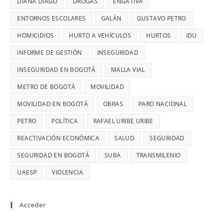
DIANA DIAGO
DROGAS
ENGATIVÁ
RETRASOS
MINUTOS
EN
ENTORNOS ESCOLARES
GALÁN
GUSTAVO PETRO
OCURRE
CONTRATO
UN
HOMICIDIOS
HURTO A VEHÍCULOS
HURTOS
IDU
DE
ROBO,
INFORME DE GESTIÓN
INSEGURIDAD
28
DENUNCI
MIL
INSEGURIDAD EN BOGOTÁ
MALLA VIAL
DIANA
MILLONES
DIAGO
METRO DE BOGOTÁ
MOVILIDAD
MOVILIDAD EN BOGOTÁ
OBRAS
PARO NACIONAL
PETRO
POLÍTICA
RAFAEL URIBE URIBE
REACTIVACIÓN ECONÓMICA
SALUD
SEGURIDAD
SEGURIDAD EN BOGOTÁ
SUBA
TRANSMILENIO
UAESP
VIOLENCIA
Acceder