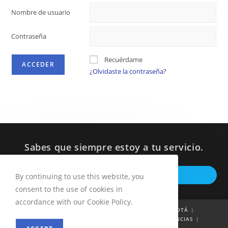
Nombre de usuario
Contraseña
Recuérdame
¿Olvidaste la contraseña?
Sabes que siempre estoy a tu servicio.
Op
ESCRIBEME POR WHATSAPP
By continuing to use this website, you
in
consent to the use of cookies in
a
accordance with our Cookie Policy.
ne
INICIO
QUIÉN SOY
53 PROYECTOS POR BOGOTÁ
INFORMES A LA CIUDADANÍA
NOTICIAS
DENUNCIAS
ta