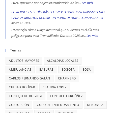
más
apoyó
UN
2024, que tiene por objeto la terminación de las...
Lee más
:
peligrosas
la
CASO
CALLES
EL VIERNES ES EL DÍA MÁS PELIGROSO PARA USAR TRANSMILENIO,
denunció
toma
DE
COMERCIALE
CADA 26 MINUTOS OCURRE UN ROBO, DENUNCIÓ DIANA DIAGO
Diana
indígena
TRATA
EN
marzo 12, 2026
Diago
del
DE
ENGATIVÁ
La concejal Diana Diago denunció que el viernes es el día más
Parque
PERSONAS
Y
peligroso para usar TransMilenio. Durante 2025 se...
Lee más
:
Nacional,
EN
BARRIOS
EL
donde
BOGOTÁ:
UNIDOS
VIERNES
Temas
se
DENUNCIÓ
LLEVAN
ES
reportaron
LA
MÁS
ADULTOS MAYORES
ALCALDÍAS LOCALES
EL
maltratos
CONCEJAL
DE
DÍA
AMBULANCIAS
BASURAS
BOGOTÁ
BOSA
a
DIANA
7
MÁS
mujeres
DIAGO
AÑOS
CARLOS FERNANDO GALÁN
CHAPINERO
PELIGRO
y
SIN
PARA
CIUDAD BOLÍVAR
CLAUDIA LÓPEZ
riesgos
TERMINAR:
USAR
para
CONCEJO DE BOGOTÁ
CONSUELO ORDÓÑEZ
DIANA
TRANSMIL
menores
DIAGO
CORRUPCIÓN
CUPO DE ENDEUDAMIENTO
DENUNCIA
CADA
DENUNCIÓ
26