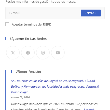
Recibe mis informes de gestión todos los meses.
pestaña
pestaña
pestaña
ENVIAR
Aceptar términos del RGPD
Sígueme En Las Redes
Últimas Noticias
552 muertos en las vías de Bogotá en 2025: engativá, Ciudad
Bolívar y Kennedy son las localidades más peligrosas, denunció
Diana Diago
marzo 19, 2026
Diana Diago denunció que en 2025 murieron 552 personas en
siniestros viales en Bogotá y alertó que las víctimas...
Lee más
: