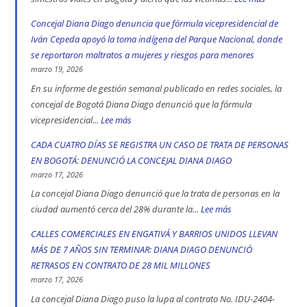
552
Concejal Diana Diago denuncia que fórmula vicepresidencial de
muertos
Iván Cepeda apoyó la toma indígena del Parque Nacional, donde
en
se reportaron maltratos a mujeres y riesgos para menores
las
marzo 19, 2026
vías
En su informe de gestión semanal publicado en redes sociales, la
de
concejal de Bogotá Diana Diago denunció que la fórmula
Bogotá
vicepresidencial...
Lee más
:
en
Concejal
CADA CUATRO DÍAS SE REGISTRA UN CASO DE TRATA DE PERSONAS
2025:
Diana
EN BOGOTÁ: DENUNCIÓ LA CONCEJAL DIANA DIAGO
engativá,
Diago
marzo 17, 2026
Ciudad
denuncia
La concejal Diana Diago denunció que la trata de personas en la
Bolívar
que
ciudad aumentó cerca del 28% durante la...
Lee más
:
y
fórmula
CADA
CALLES COMERCIALES EN ENGATIVÁ Y BARRIOS UNIDOS LLEVAN
Kennedy
vicepresidencial
CUATRO
MÁS DE 7 AÑOS SIN TERMINAR: DIANA DIAGO DENUNCIÓ
son
de
DÍAS
RETRASOS EN CONTRATO DE 28 MIL MILLONES
las
Iván
SE
marzo 17, 2026
localidad
Cepeda
REGISTRA
La concejal Diana Diago puso la lupa al contrato No. IDU-2404-